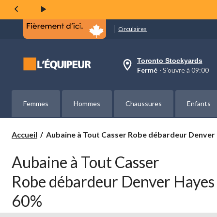
Circulaires
Toronto Stockyards
votre
Fermé
⋅ S’ouvre à 09:00
magasin
préféré
est
Toronto
Femmes
Hommes
Chaussures
Enfants
Stockyards,
courament
Fermé,
S’ouvre
Aubaine
Accueil
Aubaine à Tout Casser Robe débardeur Denve
à
à
à
Tout
09:00
Aubaine à Tout Casser
Casser
cliquer
pour
Robe
Robe débardeur Denver Hayes
changer
débardeur
Denver
60%
Hayes
pour
femmes