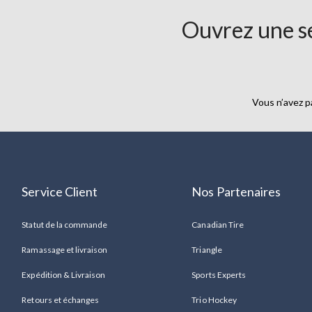
économisez
Ouvrez une se
60%
Vous n’avez p
Service Client
Nos Partenaires
Statut de la commande
Canadian Tire
Ramassage et livraison
Triangle
Expédition & Livraison
Sports Experts
Retours et échanges
Trio Hockey