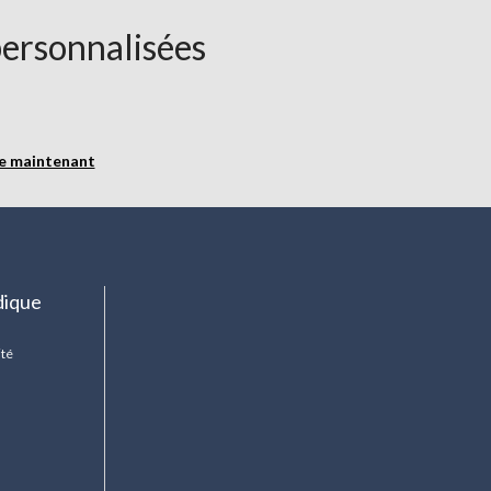
personnalisées
re maintenant
dique
ité