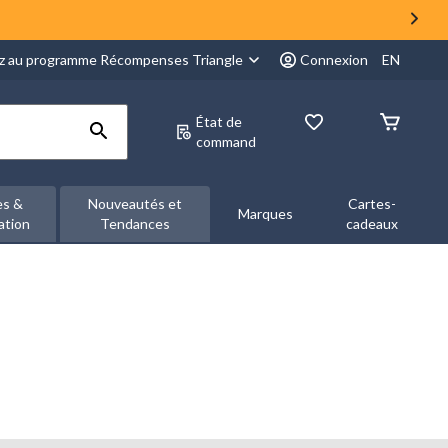
z au programme Récompenses Triangle
Connexion
EN
État de
command
es &
Nouveautés et
Cartes-
Marques
ation
Tendances
cadeaux