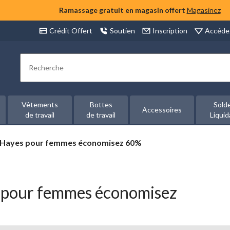
Ramassage gratuit en magasin offert
Magasinez
Accéde
Crédit Offert
Soutien
Inscription
Rechercher
Vêtements
Bottes
Sold
Accessoires
de travail
de travail
Liquid
r Hayes pour femmes économisez 60%
 pour femmes économisez