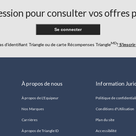
ssion pour consulter vos offres 
Se connecter
MD
as d’identifiant Triangle ou de carte Récompenses Triangle
?
S’inscri
À propos de nous
Information Juri
À propos de L'Equipeur
Politique de confidential
Nos Marques
Conditions d'Utilisation
Carrières
Plan du site
À propos de Triangle ID
Accessibilité