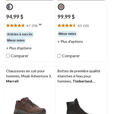
94,99 $
99,99 $
4.7
(70)
4.5
(15)
4.7
4.5
étoile(s)
étoile(s)
Mieux notes
Articles à succès
sur
sur
Mieux notes
+ Plus d'options
5.
5.
70
15
+ Plus d'options
évaluations
évaluations
Comparer
Comparer
Chaussures en cuir pour
Bottes de première qualité
hommes, Moab Adventure 3,
étanches à l'eau pour
Merrell
hommes,
Timberland
,
6 pouces