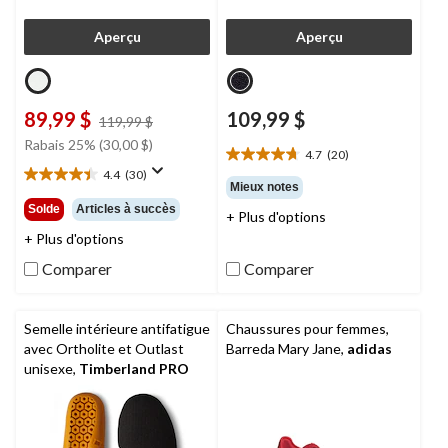
Aperçu
Aperçu
89,99 $
109,99 $
prix
119,99 $
était
Rabais 25% (30,00 $)
4.7
(20)
119,99 $
4.7
4.4
(30)
étoile(s)
4.4
Mieux notes
sur
étoile(s)
Solde
Articles à succès
+ Plus d'options
5.
sur
20
+ Plus d'options
5.
évaluations
30
Comparer
Comparer
évaluations
Semelle intérieure antifatigue
Chaussures pour femmes,
avec Ortholite et Outlast
Barreda Mary Jane,
adidas
unisexe,
Timberland PRO