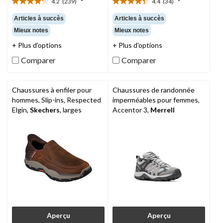
4.2
(239)
4.4
(34)
4.2
4.4
étoile(s)
étoile(s)
Articles à succès
Articles à succès
sur
sur
Mieux notes
Mieux notes
5.
5.
239
34
+ Plus d'options
+ Plus d'options
évaluations
évaluations
Comparer
Comparer
Chaussures à enfiler pour
Chaussures de randonnée
hommes, Slip-ins, Respected
imperméables pour femmes,
Elgin,
Skechers
, larges
Accentor 3,
Merrell
Aperçu
Aperçu