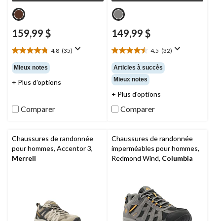
159,99 $
149,99 $
4.8
(35)
4.5
(32)
4.8
4.5
étoile(s)
étoile(s)
Mieux notes
Articles à succès
sur
sur
Mieux notes
+ Plus d'options
5.
5.
35
32
+ Plus d'options
évaluations
évaluations
Comparer
Comparer
Chaussures de randonnée
Chaussures de randonnée
pour hommes, Accentor 3,
imperméables pour hommes,
Merrell
Redmond Wind,
Columbia