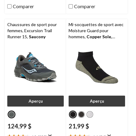
évaluations
évaluations
Comparer
Comparer
Chaussures de sport pour
Mi-socquettes de sport avec
femmes, Excursion Trail
Moisture Guard pour
Runner 15,
Saucony
hommes,
Copper Sole
,
paquet de 4 paires
Aperçu
Aperçu
124,99 $
21,99 $