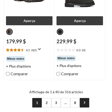
Aperçu
Aperçu
179,99 $
229,99 $
4.5
(83)
0.0
(0)
4.5
0.0
étoile(s)
étoile(s)
Mieux notes
Mieux notes
sur
sur
+ Plus d'options
+ Plus d'options
5.
5.
83
Comparer
Comparer
évaluations
Affichage de 1 à 40 de 316 articles
1
2
3
...
8