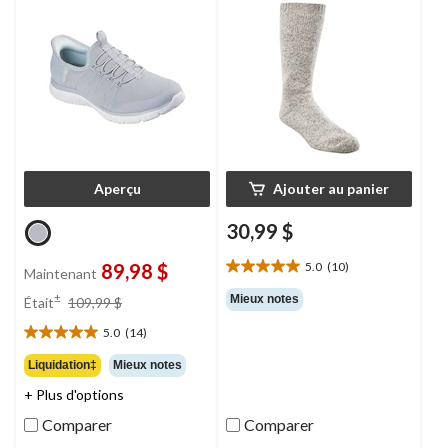
Aperçu
Ajouter au panier
30,99 $
89,98 $
5.0
(10)
Maintenant
5.0
étoile(s)
prix
±
Mieux notes
Était
109,99 $
sur
était
5.
5.0
(14)
109,99 $
5.0
10
étoile(s)
Liquidation‡
Mieux notes
évaluations
sur
+ Plus d'options
5.
14
Comparer
Comparer
évaluations