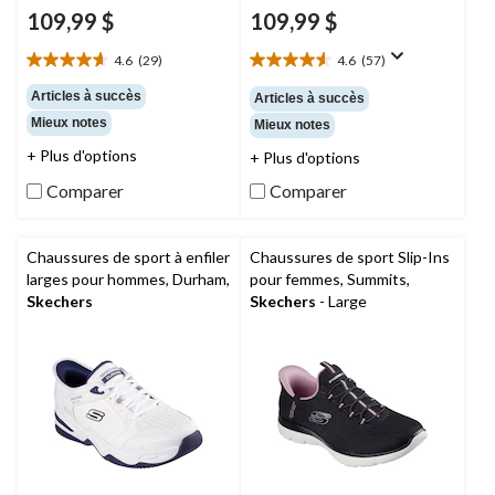
109,99 $
109,99 $
4.6
(29)
4.6
(57)
4.6
4.6
étoile(s)
étoile(s)
Articles à succès
Articles à succès
sur
sur
Mieux notes
Mieux notes
5.
5.
29
57
+ Plus d'options
+ Plus d'options
évaluations
évaluations
Comparer
Comparer
Chaussures de sport à enfiler
Chaussures de sport Slip-Ins
larges pour hommes, Durham,
pour femmes, Summits,
Skechers
Skechers
- Large