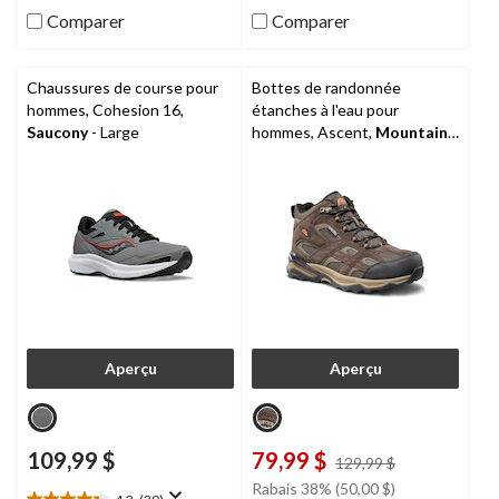
évaluations
38
Comparer
Comparer
évaluations
Chaussures de course pour
Bottes de randonnée
hommes, Cohesion 16,
étanches à l'eau pour
Saucony
- Large
hommes, Ascent,
Mountain
Gear
Aperçu
Aperçu
109,99 $
79,99 $
prix
129,99 $
était
Rabais 38% (50,00 $)