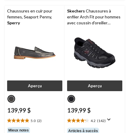
Chaussures en cuir pour
Skechers
Chaussures à
femmes, Seaport Penny,
enfiler Arch Fit pour hommes
Sperry
avec coussin d'oreiller
confortable, après brûlure
Aperçu
Aperçu
139,99 $
139,99 $
5.0
(2)
4.2
(142)
5.0
4.2
étoile(s)
étoile(s)
Mieux notes
Articles à succès