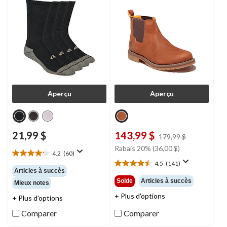
Aperçu
Aperçu
21,99 $
143,99 $
prix
179,99 $
était
Rabais 20% (36,00 $)
4.2
(60)
179,99 $
4.2
4.5
(141)
étoile(s)
4.5
Articles à succès
sur
étoile(s)
Solde
Articles à succès
Mieux notes
5.
sur
60
+ Plus d'options
5.
+ Plus d'options
évaluations
141
Comparer
Comparer
évaluations