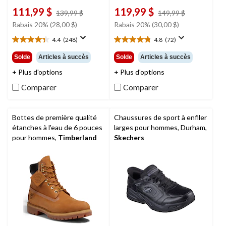
111,99 $
119,99 $
prix
prix
139,99 $
149,99 $
était
était
Rabais 20% (28,00 $)
Rabais 20% (30,00 $)
139,99 $
149,99 $
4.4
(248)
4.8
(72)
4.4
4.8
étoile(s)
étoile(s)
Solde
Articles à succès
Solde
Articles à succès
sur
sur
+ Plus d'options
+ Plus d'options
5.
5.
248
72
Comparer
Comparer
évaluations
évaluations
Bottes de première qualité
Chaussures de sport à enfiler
étanches à l'eau de 6 pouces
larges pour hommes, Durham,
pour hommes,
Timberland
Skechers