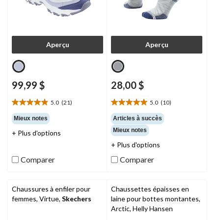
Aperçu
Aperçu
99,99 $
28,00 $
5.0
(21)
5.0
(10)
5.0
5.0
étoile(s)
étoile(s)
Mieux notes
Articles à succès
sur
sur
Mieux notes
+ Plus d'options
5.
5.
21
10
+ Plus d'options
évaluations
évaluations
Comparer
Comparer
Chaussures à enfiler pour
Chaussettes épaisses en
femmes, Virtue,
Skechers
laine pour bottes montantes,
Arctic, Helly Hansen