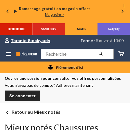
La 
Ramassage gratuit en magasin offert
Magasinez
votre
Fermé
⋅ S’ouvre à 10:00
Toronto Stockyards
magasin
préféré
est
Rechercher
Toronto
Stockyards,
courament
Fermé,
S’ouvre
Ouvrez une session pour consulter vos offres personnalisées
à
Vous n’avez pas de compte?
Adhérez maintenant
à
10:00
cliquer
Se connecter
pour
changer
Retour au Mieux notés
Mieux notés Chaussures