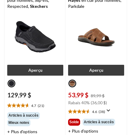
pour hommes, Slip-ins,
Hayes
en cuir pour hommes,
Respected,
Skechers
Parkdale
Aperçu
Aperçu
129,99 $
53,99 $
prix
89,99 $
était
Rabais 40% (36,00 $)
4.7
(21)
89,99 $
4.7
4.6
(38)
étoile(s)
4.6
Articles à succès
sur
étoile(s)
Solde
Articles à succès
Mieux notes
5.
sur
21
+ Plus d'options
5.
+ Plus d'options