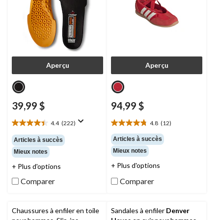
Aperçu
Aperçu
39,99 $
94,99 $
4.4
(222)
4.8
(12)
4.4
4.8
étoile(s)
étoile(s)
Articles à succès
Articles à succès
sur
sur
Mieux notes
Mieux notes
5.
5.
222
12
+ Plus d'options
+ Plus d'options
évaluations
évaluations
Comparer
Comparer
Chaussures à enfiler en toile
Sandales à enfiler
Denver