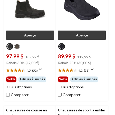
Aperçu
Aperçu
97,99 $
89,99 $
prix
prix
139,99 $
119,99 $
était
était
Rabais 30% (42,00 $)
Rabais 25% (30,00 $)
139,99 $
119,99 $
4.5
(52)
4.2
(33)
4.5
4.2
étoile(s)
étoile(s)
Solde
Articles à succès
Solde
Articles à succès
sur
sur
+ Plus d'options
+ Plus d'options
5.
5.
52
33
Comparer
Comparer
évaluations
évaluations
Chaussures de course en
Chaussures de sport à enfiler