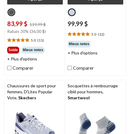
83,99 $
99,99 $
prix
119,99 $
était
Rabais 30% (36,00 $)
5.0
(12)
119,99 $
5.0
5.0
(11)
étoile(s)
5.0
Mieux notes
sur
étoile(s)
Solde
Mieux notes
+ Plus d'options
5.
sur
+ Plus d'options
12
5.
évaluations
11
Comparer
Comparer
évaluations
Chaussures de sport pour
Socquettes à rembourrage
femmes, D'Lites Popular
ciblé pour hommes,
Vote,
Skechers
Smartwool