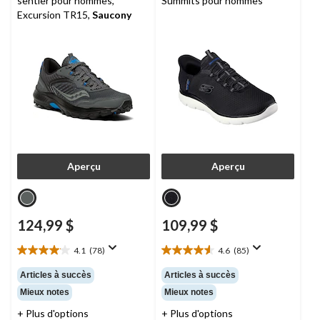
sentier pour hommes,
Summits pour hommes
Excursion TR15,
Saucony
Aperçu
Aperçu
124,99 $
109,99 $
4.1
(78)
4.6
(85)
4.1
4.6
étoile(s)
étoile(s)
Articles à succès
Articles à succès
sur
sur
Mieux notes
Mieux notes
5.
5.
78
85
+ Plus d'options
+ Plus d'options