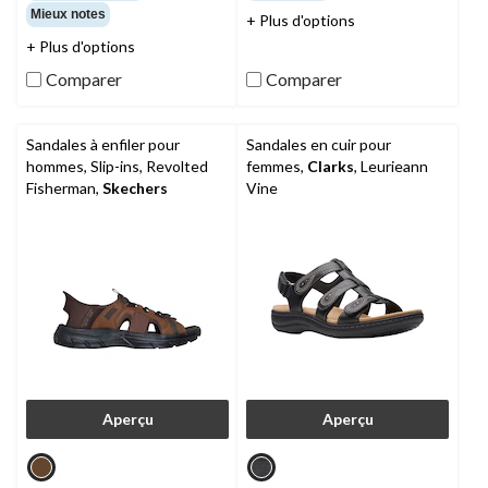
sur
sur
Mieux notes
+ Plus d'options
5.
5.
168
145
+ Plus d'options
évaluations
évaluations
Comparer
Comparer
Sandales à enfiler pour
Sandales en cuir pour
hommes, Slip-ins, Revolted
femmes,
Clarks
, Leurieann
Fisherman,
Skechers
Vine
Aperçu
Aperçu