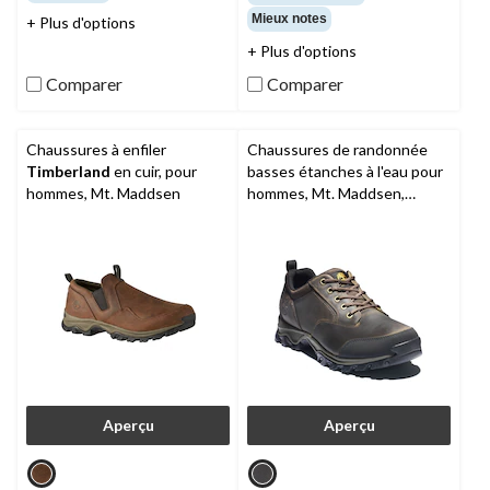
sur
sur
Mieux notes
+ Plus d'options
5.
5.
2
142
+ Plus d'options
évaluations
évaluations
Comparer
Comparer
Chaussures à enfiler
Chaussures de randonnée
Timberland
en cuir, pour
basses étanches à l'eau pour
hommes, Mt. Maddsen
hommes, Mt. Maddsen,
Timberland
Aperçu
Aperçu