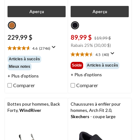
Aperçu
Aperçu
229,99 $
89,99 $
prix
119,99 $
était
Rabais 25% (30,00 $)
4.6
(2746)
119,99 $
4.6
4.5
(40)
étoile(s)
4.5
Articles à succès
sur
étoile(s)
Solde
Articles à succès
Mieux notes
5.
sur
2746
+ Plus d'options
5.
+ Plus d'options
évaluations
40
Comparer
Comparer
évaluations
Bottes pour hommes, Back
Chaussures à enfiler pour
Forty,
WindRiver
hommes, Arch Fit 2.0,
Skechers
- coupe large