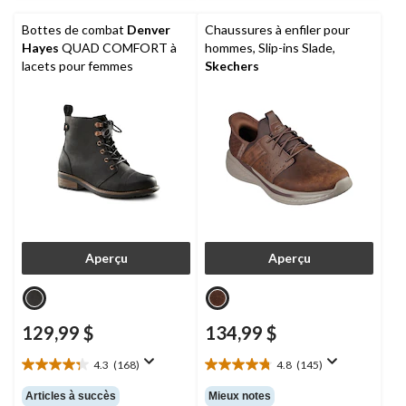
Bottes de combat
Denver
Chaussures à enfiler pour
Hayes
QUAD COMFORT à
hommes, Slip-ins Slade,
lacets pour femmes
Skechers
Aperçu
Aperçu
129,99 $
134,99 $
4.3
(168)
4.8
(145)
4.3
4.8
étoile(s)
étoile(s)
Articles à succès
Mieux notes