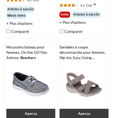
4.3
(39)
129,99 $
4.3
4.2
(56)
étoile(s)
4.2
Articles à succès
sur
étoile(s)
Solde
Articles à succès
Mieux notes
5.
sur
39
+ Plus d'options
5.
+ Plus d'options
évaluations
56
Comparer
Comparer
évaluations
Mocassins bateau pour
Sandales à coupe
femmes, On the GO Flex
décontractée pour femmes,
Ashore,
Skechers
Slip-ins, Easy Going,
Skechers
, coupe large
Aperçu
Aperçu