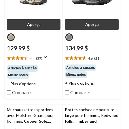
Aperçu
Aperçu
129,99 $
134,99 $
4.4
(37)
4.6
(21)
4.4
4.6
étoile(s)
étoile(s)
Articles à succès
Articles à succès
sur
sur
Mieux notes
Mieux notes
5.
5.
37
21
+ Plus d'options
+ Plus d'options
évaluations
évaluations
Comparer
Comparer
Mi-chaussettes sportives
Bottes chelsea de pointure
avec Moisture Guard pour
large pour hommes, Redwood
hommes,
Copper Sole
,
Falls,
Timberland
paquet de 4 paires