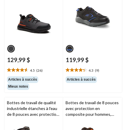
129,99 $
119,99 $
4.5
(26)
4.3
(9)
4.5
4.3
étoile(s)
étoile(s)
Articles à succès
Articles à succès
sur
sur
Mieux notes
5.
5.
26
9
évaluations
évaluations
Bottes de travail de qualité
Bottes de travail de 8 pouces
industrielle étanches à l'eau
avec protection en
de 8 pouces avec protection
composite pour hommes,
en composite pour hommes,
True Grit,
Timberland PRO
Boondock,
Timberland PRO