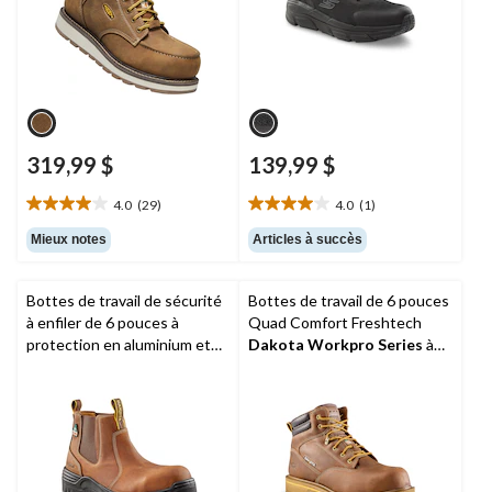
319,99 $
139,99 $
4.0
(29)
4.0
(1)
4.0
4.0
étoile(s)
étoile(s)
Mieux notes
Articles à succès
sur
sur
5.
5.
29
1
Bottes de travail de sécurité
Bottes de travail de 6 pouces
évaluations
évaluation
à enfiler de 6 pouces à
Quad Comfort Freshtech
protection en aluminium et
Dakota Workpro Series
à
en composite pour hommes,
protection en acier et en
Dakota Workpro Series
composite, pour hommes,
6114