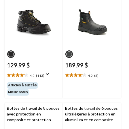
129,99 $
189,99 $
4.2
(113)
4.2
(5)
4.2
4.2
étoile(s)
étoile(s)
Articles à succès
sur
sur
Mieux notes
5.
5.
113
5
évaluations
évaluations
Bottes de travail de 8 pouces
Bottes de travail de 6 pouces
avec protection en
ultralégères à protection en
composite et protection
aluminium et en composite
métatarsienne interne pour
pour hommes, Helly Hansen