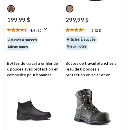
199,99 $
299,99 $
4.4
(35)
4.3
(21)
4.4
4.3
étoile(s)
étoile(s)
Articles à succès
Articles à succès
sur
sur
Mieux notes
Mieux notes
5.
5.
35
21
évaluations
évaluations
Bottes de travail à enfiler de
Bottes de travail étanches à
6 pouces avec protection en
l'eau de 8 pouces à
composite pour hommes,
protection en acier et en
Nashoba,
Timberland PRO
composite pour hommes,
8557, Duratoe,
Dakota
Workpro Series