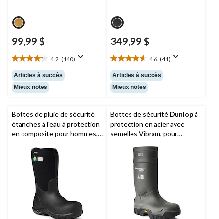
99,99 $
349,99 $
4.2
(140)
4.6
(41)
4.2
4.6
étoile(s)
étoile(s)
Articles à succès
Articles à succès
sur
sur
Mieux notes
Mieux notes
5.
5.
140
41
évaluations
évaluations
Bottes de pluie de sécurité
Bottes de sécurité
Dunlop
à
étanches à l'eau à protection
protection en acier avec
en composite pour hommes,
semelles Vibram, pour
Workman,
BOGS
hommes, Purofort Explorer