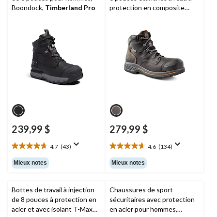
Boondock,
Timberland Pro
protection en composite
pour hommes, Pro Endurance
HD,
Timberland PRO
239,99 $
279,99 $
4.7
(43)
4.6
(134)
4.7
4.6
étoile(s)
étoile(s)
Mieux notes
Mieux notes
sur
sur
5.
5.
43
134
Bottes de travail à injection
Chaussures de sport
évaluations
évaluations
de 8 pouces à protection en
sécuritaires avec protection
acier et avec isolant T-Max
en acier pour hommes,