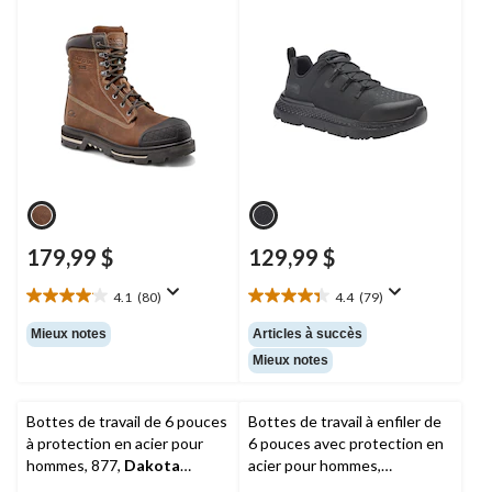
pour hommes, 529,
Dakota
Intercept,
Timberland PRO
Workpro Series
179,99 $
129,99 $
4.1
(80)
4.4
(79)
4.1
4.4
étoile(s)
étoile(s)
Mieux notes
Articles à succès
sur
sur
Mieux notes
5.
5.
80
79
évaluations
évaluations
Bottes de travail de 6 pouces
Bottes de travail à enfiler de
à protection en acier pour
6 pouces avec protection en
hommes, 877,
Dakota
acier pour hommes,
Workpro Series
Striver XL, CAT