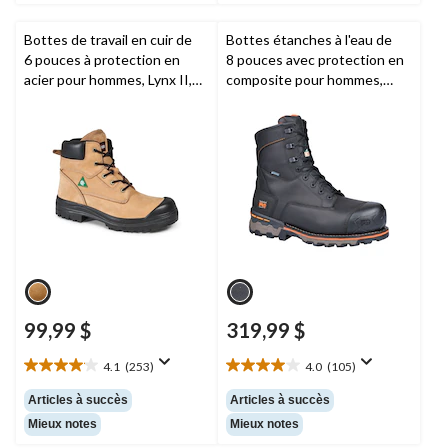
69
149
évaluations
évaluations
Bottes de travail en cuir de
Bottes étanches à l'eau de
6 pouces à protection en
8 pouces avec protection en
acier pour hommes, Lynx II,
composite pour hommes,
Aggressor
Boondock,
Timberland PRO
99,99 $
319,99 $
4.1
(253)
4.0
(105)
4.1
4.0
étoile(s)
étoile(s)
Articles à succès
Articles à succès
sur
sur
Mieux notes
Mieux notes
5.
5.