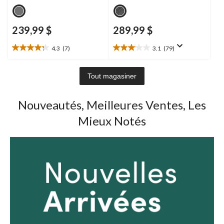
239,99 $
289,99 $
4.3
(7)
3.1
(79)
4.3
3.1
étoile(s)
étoile(s)
sur
sur
Tout magasiner
5.
5.
7
79
évaluations
évaluations
Nouveautés, Meilleures Ventes, Les
Mieux Notés