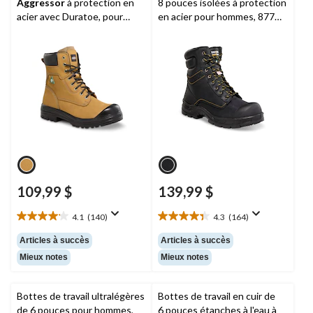
Aggressor
à protection en
8 pouces isolées à protection
acier avec Duratoe, pour
en acier pour hommes, 877
hommes, Lynx II
Duratoe,
Dakota Workpro
Series
109,99 $
139,99 $
4.1
(140)
4.3
(164)
4.1
4.3
étoile(s)
étoile(s)
Articles à succès
Articles à succès
sur
sur
Mieux notes
Mieux notes
5.
5.
140
164
évaluations
évaluations
Bottes de travail ultralégères
Bottes de travail en cuir de
de 6 pouces pour hommes,
6 pouces étanches à l'eau à