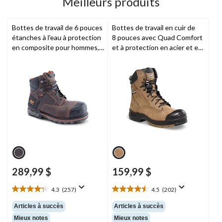
Meilleurs produits
Bottes de travail de 6 pouces
Bottes de travail en cuir de
étanches à l'eau à protection
8 pouces avec Quad Comfort
en composite pour hommes,
et à protection en acier et en
Boondock,
Timberland PRO
composite pour hommes,
Dakota Workpro Series
289,99 $
159,99 $
4.3
(257)
4.5
(202)
4.3
4.5
étoile(s)
étoile(s)
Articles à succès
Articles à succès
sur
sur
Mieux notes
Mieux notes
5.
5.