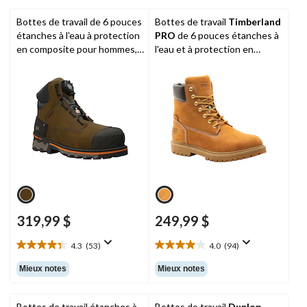
253
105
évaluations
évaluations
Bottes de travail de 6 pouces
Bottes de travail
Timberland
étanches à l'eau à protection
PRO
de 6 pouces étanches à
en composite pour hommes,
l'eau et à protection en
Boondock BOA,
Timberland
aluminium et plaque en acier,
PRO
pour hommes, Iconic
319,99 $
249,99 $
4.3
(53)
4.0
(94)
4.3
4.0
étoile(s)
étoile(s)
Mieux notes
Mieux notes
sur
sur
5.
5.
53
94
Bottes de travail étanches à
Bottes de travail
Dunlop