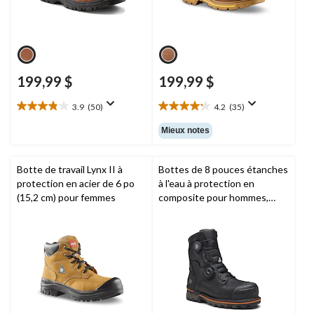
199,99 $
199,99 $
3.9
(50)
4.2
(35)
3.9
4.2
étoile(s)
étoile(s)
Mieux notes
sur
sur
5.
5.
50
35
Botte de travail Lynx II à
Bottes de 8 pouces étanches
évaluations
évaluations
protection en acier de 6 po
à l'eau à protection en
(15,2 cm) pour femmes
composite pour hommes,
Boondock BOA,
Timberland
Pro