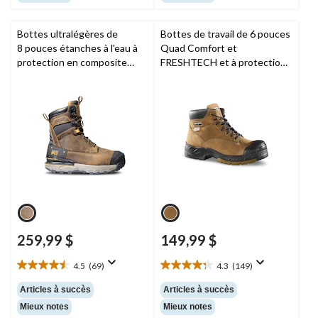
257
202
évaluations
évaluations
Bottes ultralégères de
Bottes de travail de 6 pouces
8 pouces étanches à l'eau à
Quad Comfort et
protection en composite
FRESHTECH et à protection
pour hommes, Boondock,
en acier et en composite pour
Timberland Pro
hommes,
Dakota Workpro
Series
259,99 $
149,99 $
4.5
(69)
4.3
(149)
4.5
4.3
étoile(s)
étoile(s)
Articles à succès
Articles à succès
sur
sur
Mieux notes
Mieux notes
5.
5.