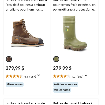
évaluations
évaluations
l'eau de 8 pouces à embout
pour temps froid extrême, en
en alliage pour hommes,
polyuréthane à protection en
Gridworks,
Timberland PRO
acier, pour hommes, Thermo+
279,99 $
279,99 $
4.5
(167)
4.2
(165)
4.5
4.2
étoile(s)
étoile(s)
Mieux notes
Articles à succès
sur
sur
Mieux notes
5.
5.
167
165
évaluations
évaluations
Bottes de travail en cuir de
Bottes de travail Chelsea à