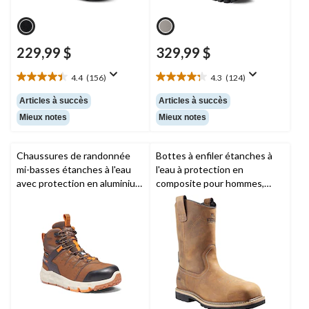
229,99 $
329,99 $
4.4
(156)
4.3
(124)
4.4
4.3
étoile(s)
étoile(s)
Articles à succès
Articles à succès
sur
sur
Mieux notes
Mieux notes
5.
5.
156
124
évaluations
évaluations
Chaussures de randonnée
Bottes à enfiler étanches à
mi-basses étanches à l'eau
l'eau à protection en
avec protection en aluminium
composite pour hommes,
et plaque en acier pour
Lundbreck,
Kodiak
hommes, Tempe, Timberland