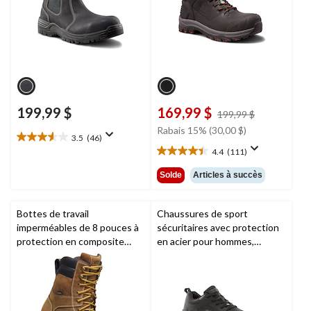
199,99 $
169,99 $
prix
199,99 $
était
Rabais 15% (30,00 $)
3.5
(46)
199,99 $
3.5
4.4
(111)
étoile(s)
4.4
sur
étoile(s)
Solde
Articles à succès
5.
sur
46
5.
évaluations
111
Bottes de travail
Chaussures de sport
évaluations
imperméables de 8 pouces à
sécuritaires avec protection
protection en composite
en acier pour hommes,
pour hommes,
KEEN Utility
,
Skechers Work
Cincinnati