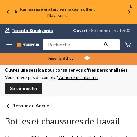
La 
Ramassage gratuit en magasin offert
Magasinez
votre
Ouvert
⋅ Se ferme dans 17:00
Toronto Stockyards
magasin
préféré
est
Rechercher
Toronto
Stockyards,
courament
Ouvert,
Se
Ouvrez une session pour consulter vos offres personnalisées
ferme
Vous n’avez pas de compte?
Adhérez maintenant
dans
à
17:00
Se connecter
cliquer
pour
changer
Retour au Accueil
Bottes et chaussures de travail