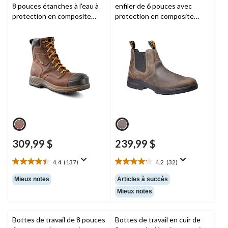
8 pouces étanches à l'eau à
enfiler de 6 pouces avec
protection en composite
protection en composite
pour hommes, Pro Endurance
pour hommes, Nashoba,
HD,
Timberland PRO
Timberland PRO
309,99 $
239,99 $
4.4
(137)
4.2
(32)
4.4
4.2
étoile(s)
étoile(s)
Mieux notes
Articles à succès
sur
sur
Mieux notes
5.
5.
137
32
évaluations
évaluations
Bottes de travail de 8 pouces
Bottes de travail en cuir de