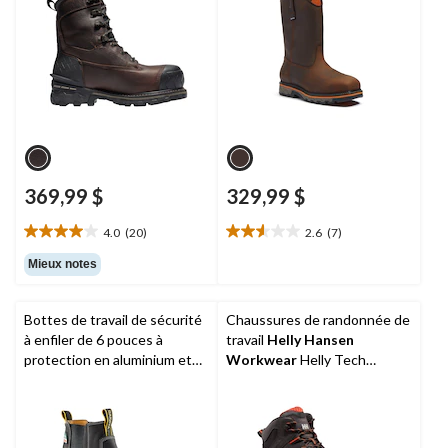
369,99 $
329,99 $
4.0
(20)
2.6
(7)
4.0
2.6
étoile(s)
étoile(s)
Mieux notes
sur
sur
5.
5.
20
7
Bottes de travail de sécurité
Chaussures de randonnée de
évaluations
évaluations
à enfiler de 6 pouces à
travail
Helly Hansen
protection en aluminium et
Workwear
Helly Tech
en composite pour hommes,
Performance en cuir étanche
Dakota WorkPro Series
.
à l'eau et à protection en
composite pour hommes