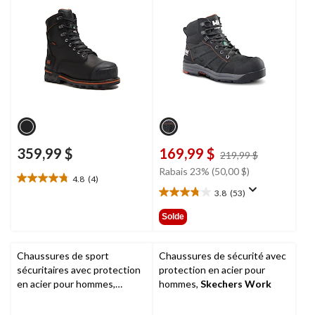
hommes, Boondock,
Timberland PRO
359,99 $
169,99 $
prix
219,99 $
était
Rabais 23% (50,00 $)
4.8
(4)
219,99 $
4.8
3.8
(53)
étoile(s)
3.8
sur
étoile(s)
Solde
5.
sur
4
5.
évaluations
53
Chaussures de sport
Chaussures de sécurité avec
évaluations
sécuritaires avec protection
protection en acier pour
en acier pour hommes,
hommes,
Skechers Work
Intercept,
Timberland PRO