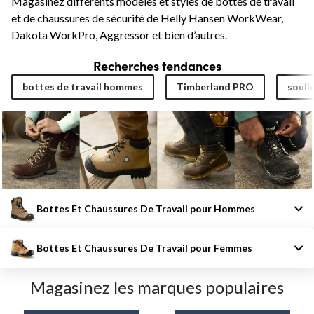
Magasinez différents modèles et styles de bottes de travail
et de chaussures de sécurité de Helly Hansen WorkWear,
Dakota WorkPro, Aggressor et bien d’autres.
Recherches tendances
bottes de travail hommes
Timberland PRO
souli
Bottes Et Chaussures De Travail pour Hommes
Bottes Et Chaussures De Travail pour Femmes
Magasinez les marques populaires