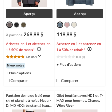
Aperçu
Aperçu
269,99 $
119,99 $
À partir de
Achetez-en 1 et obtenez-en
Achetez-en 1 et obtenez-en
1 à 50% de rabais*
1 à 50% de rabais*
4.8
(87)
0.0
(0)
4.8
0.0
étoile(s)
étoile(s)
+ Plus d'options
Mieux notes
sur
sur
+ Plus d'options
5.
5.
87
Comparer
Comparer
évaluations
Pantalon de neige isolé pour
Gilet bouffant avec HD1 et T-
ski et planche à neige Hyper-
MAX pour hommes, Charge,
DriMD HD2 résistant à l’eau
WindRiver
et perméable à l’air pour