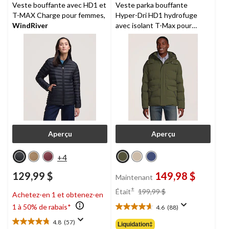
Veste bouffante avec HD1 et
Veste parka bouffante
T-MAX Charge pour femmes,
Hyper-Dri HD1 hydrofuge
WindRiver
avec isolant T-Max pour
hommes, WindRiver
Aperçu
Aperçu
+4
129,99 $
149,98 $
Maintenant
prix
±
Était
199,99 $
Achetez-en 1 et obtenez-en
était
1 à 50% de rabais*
4.6
(88)
199,99 $
4.6
étoile(s)
4.8
(57)
Liquidation‡
4.8