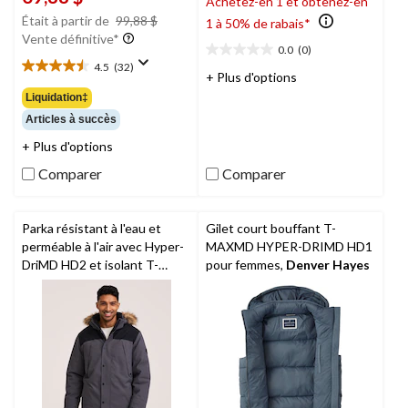
Achetez-en 1 et obtenez-en
prix
Était à partir de
99,88 $
1 à 50% de rabais*
était
Vente définitive*
0.0
(0)
à
0.0
4.5
(32)
4.5
étoile(s)
partir
+ Plus d'options
étoile(s)
sur
de
Liquidation‡
sur
5.
99,88 $
Articles à succès
5.
32
+ Plus d'options
évaluations
Comparer
Comparer
Parka résistant à l'eau et
Gilet court bouffant T-
perméable à l'air avec Hyper-
MAXMD HYPER-DRIMD HD1
DriMD HD2 et isolant T-
pour femmes,
Denver Hayes
MaxMD Charge pour
hommes,
WindRiver