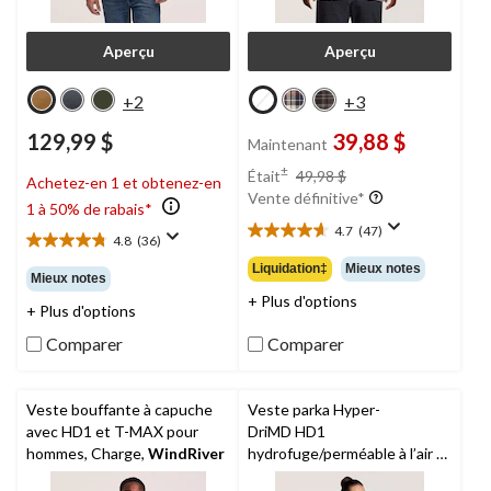
Aperçu
Aperçu
+2
+3
129,99 $
39,88 $
Maintenant
prix
±
Était
49,98 $
Achetez-en 1 et obtenez-en
était
Vente définitive*
1 à 50% de rabais*
49,98 $
4.7
(47)
4.7
4.8
(36)
4.8
étoile(s)
étoile(s)
Liquidation‡
Mieux notes
Mieux notes
sur
sur
+ Plus d'options
5.
+ Plus d'options
5.
47
36
Comparer
Comparer
évaluations
évaluations
Veste bouffante à capuche
Veste parka Hyper-
avec HD1 et T-MAX pour
DriMD HD1
hommes, Charge,
WindRiver
hydrofuge/perméable à l’air à
isolant T-Max pour femmes,