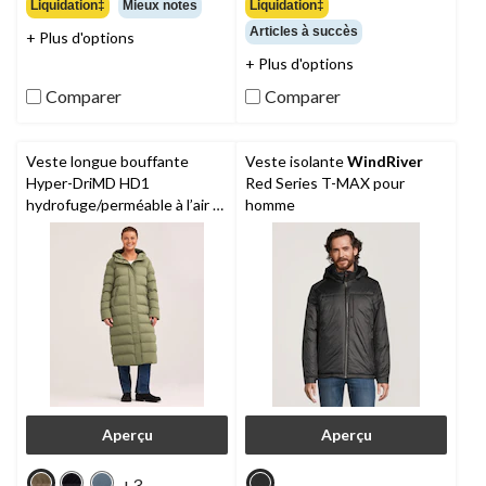
Liquidation‡
Mieux notes
Liquidation‡
sur
sur
Articles à succès
+ Plus d'options
5.
5.
13
11
+ Plus d'options
évaluations
évaluations
Comparer
Comparer
Veste longue bouffante
Veste isolante
WindRiver
Hyper-DriMD HD1
Red Series T-MAX pour
hydrofuge/perméable à l’air à
homme
isolant T-Max pour femmes,
Denver Hayes
Aperçu
Aperçu
+3