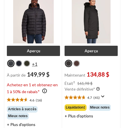
Lux,
Denver Hayes
Aperçu
Aperçu
+1
149,99 $
134,88 $
À partir de
Maintenant
prix
±
Était
161,98 $
Achetez-en 1 et obtenez-en
était
Vente définitive*
1 à 50% de rabais*
161,98 $
4.7
(41)
4.7
4.6
(16)
4.6
étoile(s)
étoile(s)
Liquidation‡
Mieux notes
Articles à succès
sur
sur
+ Plus d'options
5.
Mieux notes
5.
41
16
+ Plus d'options
évaluations