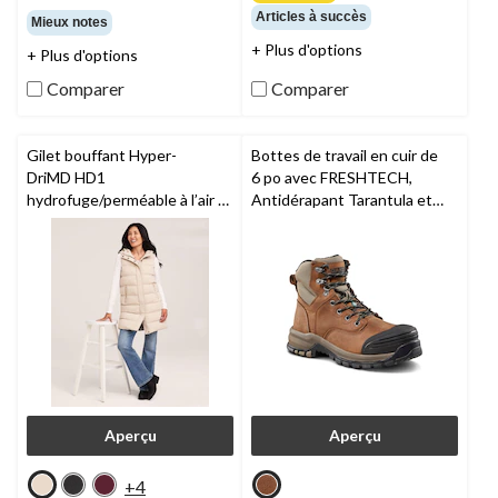
sur
étoile(s)
Articles à succès
5.
Mieux notes
sur
88
+ Plus d'options
+ Plus d'options
5.
évaluations
57
Comparer
Comparer
évaluations
Gilet bouffant Hyper-
Bottes de travail en cuir de
DriMD HD1
6 po avec FRESHTECH,
hydrofuge/perméable à l’air à
Antidérapant Tarantula et
isolant T-Max pour femmes,
protection en acier pour
Denver Hayes
femmes, 6030,
Dakota
WorkPro Series
Aperçu
Aperçu
+4