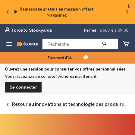
La 
Ramassage gratuit en magasin offert
Magasinez
votre
Fermé
⋅ S’ouvre à 09:00
Toronto Stockyards
magasin
préféré
est
Rechercher
Toronto
Stockyards,
courament
Fermé,
S’ouvre
Ouvrez une session pour consulter vos offres personnalisées
à
Vous n’avez pas de compte?
Adhérez maintenant
à
09:00
cliquer
Se connecter
pour
changer
Retour au Innovations et technologie des produits.