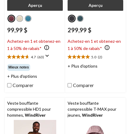
Aperçu
Aperçu
99,99 $
299,99 $
Achetez-en 1 et obtenez-en
Achetez-en 1 et obtenez-en
1 à 50% de rabais*
1 à 50% de rabais*
4.7
(63)
5.0
(2)
4.7
5.0
étoile(s)
étoile(s)
+ Plus d'options
Mieux notes
sur
sur
+ Plus d'options
5.
5.
63
2
Comparer
Comparer
évaluations
évaluations
Veste bouffante
Veste bouffante
compressible HD1 pour
compressible T-MAX pour
hommes,
WindRiver
jeunes,
WindRiver