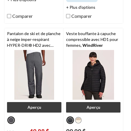
5.
5.
4
63
+ Plus d'options
évaluations
évaluations
Comparer
Comparer
Pantalon de ski et de planche
Veste bouffante à capuche
à neige imper-respirant
compressible avec HD1 pour
HYPER-DRI® HD2 avec
femmes,
WindRiver
isolant T-MAXMD,
WindRiver
pour hommes
Aperçu
Aperçu