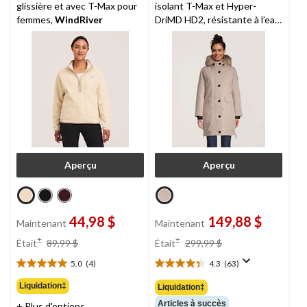
glissière et avec T-Max pour
isolant T-Max et Hyper-
femmes,
WindRiver
DriMD HD2, résistante à l’eau
et perméable à l’air pour
femmes, Heritage,
WindRiver
Aperçu
Aperçu
44,98 $
149,88 $
Maintenant
Maintenant
prix
prix
±
±
Était
89,99 $
Était
299,99 $
était
était
5.0
(4)
4.3
(63)
89,99 $
299,99 $
5.0
4.3
étoile(s)
étoile(s)
Liquidation‡
Liquidation‡
sur
sur
Articles à succès
+ Plus d'options