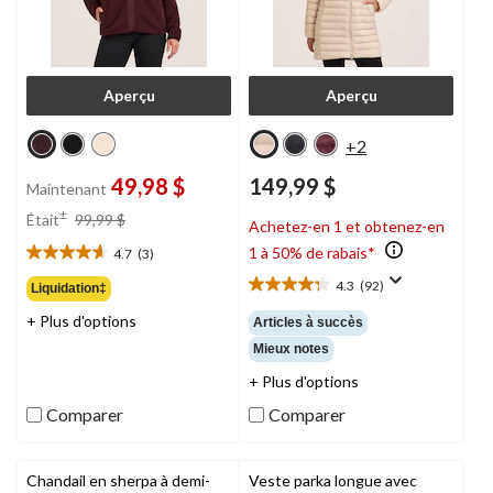
Aperçu
Aperçu
+2
49,98 $
149,99 $
Maintenant
prix
±
Était
99,99 $
Achetez-en 1 et obtenez-en
était
1 à 50% de rabais*
4.7
(3)
99,99 $
4.7
étoile(s)
4.3
(92)
Liquidation‡
4.3
sur
étoile(s)
+ Plus d'options
5.
Articles à succès
sur
3
Mieux notes
5.
évaluations
92
+ Plus d'options
évaluations
Comparer
Comparer
Chandail en sherpa à demi-
Veste parka longue avec