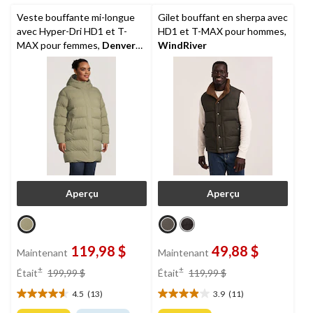
Veste bouffante mi-longue
Gilet bouffant en sherpa avec
avec Hyper-Dri HD1 et T-
HD1 et T-MAX pour hommes,
MAX pour femmes,
Denver
WindRiver
Hayes
Aperçu
Aperçu
119,98 $
49,88 $
Maintenant
Maintenant
prix
prix
±
±
Était
199,99 $
Était
119,99 $
était
était
4.5
(13)
3.9
(11)
199,99 $
119,99 $
4.5
3.9
étoile(s)
étoile(s)