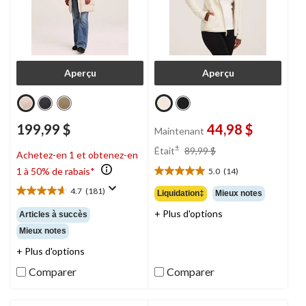
Aperçu
Aperçu
199,99 $
44,98 $
Maintenant
prix
±
Était
89,99 $
Achetez-en 1 et obtenez-en
était
1 à 50% de rabais*
5.0
(14)
89,99 $
5.0
étoile(s)
4.7
(181)
Liquidation‡
Mieux notes
4.7
sur
étoile(s)
+ Plus d'options
5.
Articles à succès
sur
14
Mieux notes
5.
évaluations
181
+ Plus d'options
évaluations
Comparer
Comparer