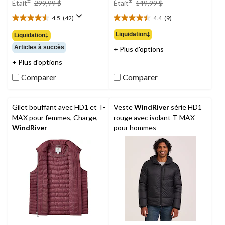
±
±
Était
299,99 $
Était
149,99 $
était
était
4.5
(42)
4.4
(9)
299,99 $
149,99 $
4.5
4.4
étoile(s)
étoile(s)
Liquidation‡
Liquidation‡
sur
sur
Articles à succès
+ Plus d'options
5.
5.
42
9
+ Plus d'options
évaluations
évaluations
Comparer
Comparer
Gilet bouffant avec HD1 et T-
Veste
WindRiver
série HD1
MAX pour femmes, Charge,
rouge avec isolant T-MAX
WindRiver
pour hommes