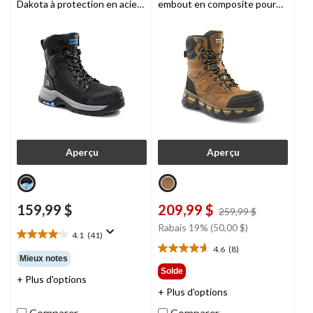
Dakota à protection en acier
embout en composite pour
et à isolant T-MAX pour
hommes, 8550, Dakota
femmes, 8030
Aperçu
Aperçu
159,99 $
209,99 $
prix
259,99 $
était
Rabais 19% (50,00 $)
4.1
(41)
259,99 $
4.1
4.6
(8)
étoile(s)
4.6
Mieux notes
sur
étoile(s)
Solde
+ Plus d'options
5.
sur
+ Plus d'options
41
5.
évaluations
8
Comparer
Comparer