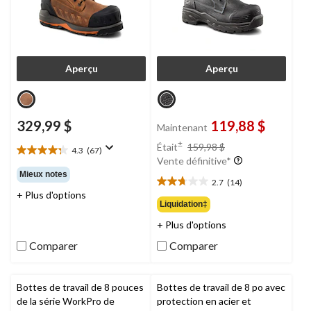
Aperçu
Aperçu
329,99 $
119,88 $
Maintenant
prix
±
Était
159,98 $
4.3
(67)
4.3
était
Vente définitive*
étoile(s)
159,98 $
Mieux notes
sur
2.7
(14)
2.7
+ Plus d'options
5.
étoile(s)
Liquidation‡
67
sur
évaluations
+ Plus d'options
5.
14
Comparer
Comparer
évaluations
Bottes de travail de 8 pouces
Bottes de travail de 8 po avec
de la série WorkPro de
protection en acier et