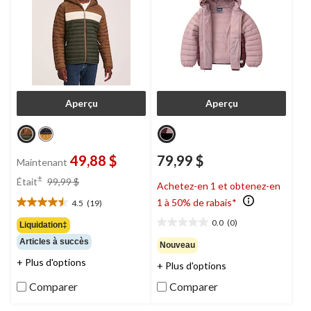
Aperçu
Aperçu
49,88 $
79,99 $
Maintenant
prix
±
Était
99,99 $
Achetez-en 1 et obtenez-en
était
1 à 50% de rabais*
4.5
(19)
99,99 $
4.5
étoile(s)
0.0
(0)
Liquidation‡
0.0
sur
étoile(s)
Articles à succès
Nouveau
5.
sur
19
+ Plus d'options
+ Plus d'options
5.
évaluations
Comparer
Comparer