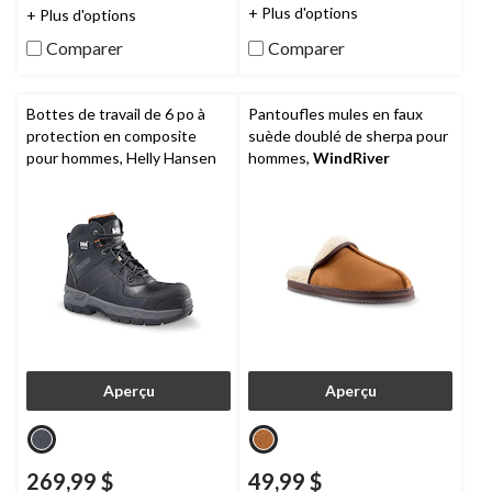
étoile(s)
étoile(s)
+ Plus d'options
+ Plus d'options
sur
sur
Comparer
Comparer
5.
5.
60
13
évaluations
évaluations
Bottes de travail de 6 po à
Pantoufles mules en faux
protection en composite
suède doublé de sherpa pour
pour hommes, Helly Hansen
hommes,
WindRiver
Aperçu
Aperçu
269,99 $
49,99 $