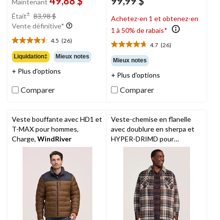
49,88 $
99,99 $
Maintenant
prix
±
Était
83,98 $
Achetez-en 1 et obtenez-en
était
Vente définitive*
1 à 50% de rabais*
83,98 $
4.5
(26)
4.5
4.7
(26)
4.7
étoile(s)
Liquidation‡
Mieux notes
étoile(s)
Mieux notes
sur
sur
+ Plus d'options
5.
+ Plus d'options
5.
26
26
Comparer
Comparer
évaluations
évaluations
Veste bouffante avec HD1 et
Veste-chemise en flanelle
T-MAX pour hommes,
avec doublure en sherpa et
Charge,
WindRiver
HYPER-DRIMD pour
hommes,
WindRiver