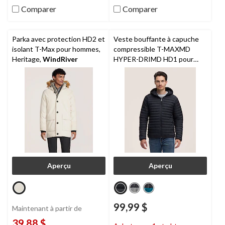
évaluations
Comparer
Comparer
Parka avec protection HD2 et
Veste bouffante à capuche
isolant T-Max pour hommes,
compressible T-MAXMD
Heritage,
WindRiver
HYPER-DRIMD HD1 pour
hommes,
WindRiver
Aperçu
Aperçu
99,99 $
Maintenant à partir de
39,88 $