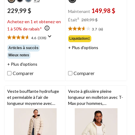
229,99 $
149,98 $
Maintenant
prix
±
Était
269,99 $
Achetez-en 1 et obtenez-en
était
1 à 50% de rabais*
3.7
(6)
269,99 $
3.7
étoile(s)
4.6
(338)
Liquidation‡
4.6
sur
étoile(s)
+ Plus d'options
5.
Articles à succès
sur
6
Mieux notes
5.
évaluations
338
+ Plus d'options
évaluations
Comparer
Comparer
Veste bouffante hydrofuge
Veste à glissière pleine
et perméable à l’air de
longueur en molleton avec T-
longueur moyenne avec
Max pour hommes,
Hyper-DriMD HD1 et isolant
WindRiver
T-MaxMD pour femmes,
Denver Hayes