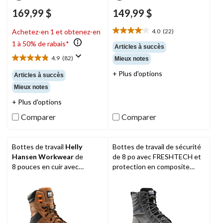
169,99 $
149,99 $
4.0
(22)
Achetez-en 1 et obtenez-en
4.0
1 à 50% de rabais*
étoile(s)
Articles à succès
sur
4.9
(82)
Mieux notes
4.9
5.
étoile(s)
22
+ Plus d'options
Articles à succès
sur
évaluations
Mieux notes
5.
82
+ Plus d'options
évaluations
Comparer
Comparer
Bottes de travail
Helly
Bottes de travail de sécurité
Hansen Workwear
de
de 8 po avec FRESHTECH et
8 pouces en cuir avec
protection en composite
protection en composite
pour hommes,
Dakota
pour hommes
WorkPro Series