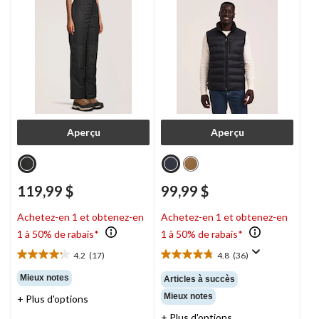
femmes, Charge,
WindRiver
Aperçu
Aperçu
119,99 $
99,99 $
Achetez-en 1 et obtenez-en
Achetez-en 1 et obtenez-en
1 à 50% de rabais*
1 à 50% de rabais*
4.2
(17)
4.8
(36)
4.2
4.8
étoile(s)
étoile(s)
Mieux notes
Articles à succès
sur
sur
Mieux notes
+ Plus d'options
5.
5.
17
36
+ Plus d'options