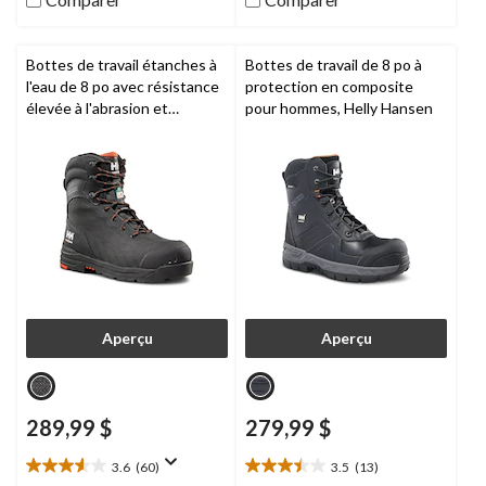
évaluations
Bottes de travail étanches à
Bottes de travail de 8 po à
l'eau de 8 po avec résistance
protection en composite
élevée à l'abrasion et
pour hommes, Helly Hansen
protection en aluminium et
en composite pour hommes,
Helly Hansen Workwear
Aperçu
Aperçu
289,99 $
279,99 $
3.6
(60)
3.5
(13)
3.6
3.5