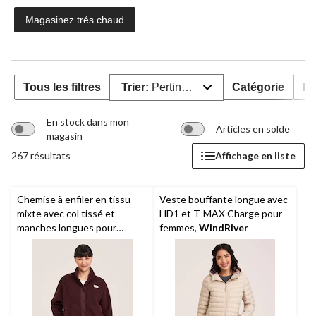
Magasinez trés chaud
Tous les filtres
Trier:
Pertinence
Catégorie
Pr
En stock dans mon
Articles en solde
magasin
267 résultats
Affichage en liste
Chemise à enfiler en tissu
Veste bouffante longue avec
mixte avec col tissé et
HD1 et T-MAX Charge pour
manches longues pour
femmes,
WindRiver
femmes, Denver Hayes