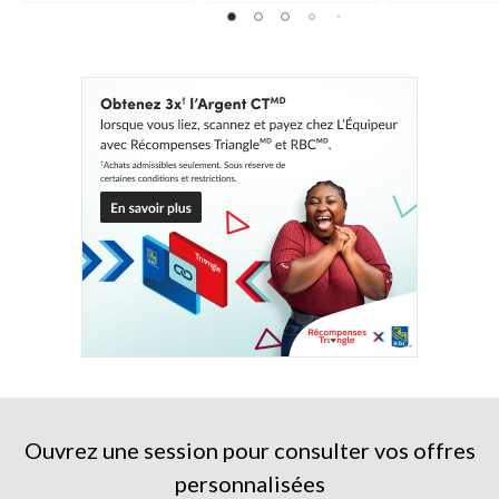
étoile(s)
sur
sur
sur
5.
5.
5.
10
11
41
évaluations
évaluations
évaluations
Ouvrez une session pour consulter vos offres
personnalisées