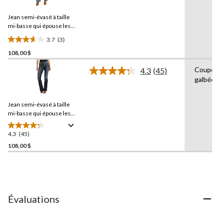
3
évaluations
commentaires.
Jean semi-évasé à taille
Lien
vers
mi-basse qui épouse les
la
courbes pour femmes,
3.7
(3)
même
Suki,
3.7
Silver
page.
108,00 $
étoile(s)
sur
Coupe
4.3
(45)
5.
Lire
galbée
les
3
45
évaluations
commentaires.
Jean semi-évasé à taille
Lien
vers
mi-basse qui épouse les
la
courbes pour femmes,
même
Suki,
Silver
4.3
(45)
4.3
page.
étoile(s)
108,00 $
sur
5.
45
évaluations
Évaluations