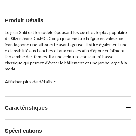
5.
5.
5.
11
8
3
évaluations
évaluations
évaluations
Produit Détails
Le jean Suki est le modèle épousant les courbes le plus populaire
de Silver Jeans Co.MC. Conçu pour mettre la ligne en valeur, ce
jean façonne une silhouette avantageuse. Il offre également une
extensibilité aux hanches et aux cuisses afin d'épouser joliment
l'ensemble des formes. Il a une ceinture contour mi-basse
classique qui permet d'éviter le bâillement et une jambe large à la
mode.
Afficher plus de détails
Caractéristiques
Spécifications