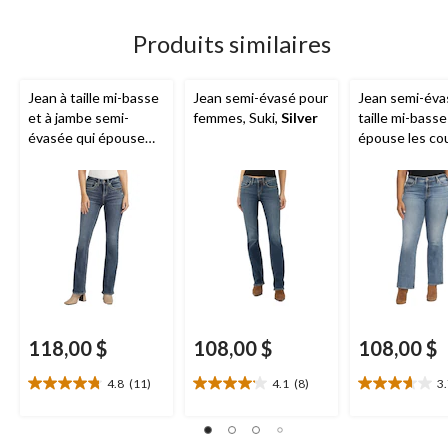
11
3
65
évaluations
évaluations
évaluations
Produits similaires
Jean à taille mi-basse
Jean semi-évasé pour
Jean semi-éva
et à jambe semi-
femmes, Suki,
Silver
taille mi-basse
évasée qui épouse
épouse les co
les courbes pour
pour femmes, 
femmes, Suki,
Silver
Silver
118,00 $
108,00 $
108,00 $
4.8
(11)
4.1
(8)
3
4.8
4.1
3.7
étoile(s)
étoile(s)
étoile(s)
sur
sur
sur