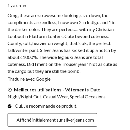
il y a un an
Omg, these are so awesome looking, size down, the
compliments are endless, I now own 2 in Indigo and 1 in
the darker color. They are perfect..... with my Christian
Louboutin Platform Loafers. Cute beyond cuteness.
Comfy, soft, heavier on weight; that's ok, the perfect
fall/winter pant. Silver Jeans has kicked it up a notch by
about c1000%. The wide leg Suki Jeans are total
cuteness. Did I mention the Trouser jean? Not as cute as
the cargo but they are still the bomb.
Traduire avec Google
Meilleures utilisations - Vêtements
Date
Night/Night Out, Casual Wear, Special Occasions
Oui, Je recommande ce produit.
Affiché initialement sur silverjeans.com