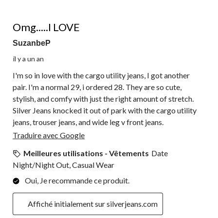
5 étoile(s) sur 5.
Omg.....I LOVE
SuzanbeP
il y a un an
I'm so in love with the cargo utility jeans, I got another
pair. I'm a normal 29, i ordered 28. They are so cute,
stylish, and comfy with just the right amount of stretch.
Silver Jeans knocked it out of park with the cargo utility
jeans, trouser jeans, and wide leg v front jeans.
Traduire avec Google
Meilleures utilisations - Vêtements
Date
Night/Night Out, Casual Wear
Oui, Je recommande ce produit.
Affiché initialement sur silverjeans.com