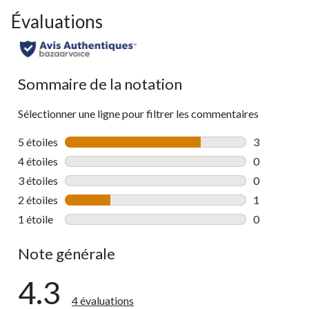
Évaluations
Sommaire de la notation
Sélectionner une ligne pour filtrer les commentaires
5 étoiles
étoiles
3
3 commentai
4 étoiles
étoiles
0
0 commentai
3 étoiles
étoiles
0
0 commentai
2 étoiles
étoiles
1
1 commentai
1 étoile
étoiles
0
0 commentai
Note générale
4.3
4 évaluations