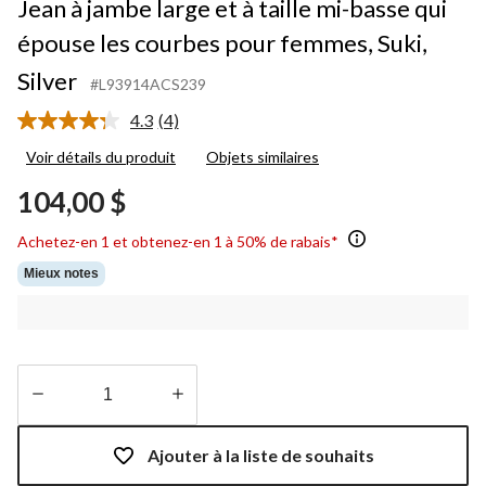
Jean à jambe large et à taille mi-basse qui
épouse les courbes pour femmes, Suki,
Silver
#L93914ACS239
4.3
(4)
Lire
les
Voir détails du produit
Objets similaires
4
commentaires.
104,00 $
Lien
vers
la
Achetez-en 1 et obtenez-en 1 à 50% de rabais*
même
page.
Mieux notes
Quantité
mise
Ajouter à la liste de souhaits
à