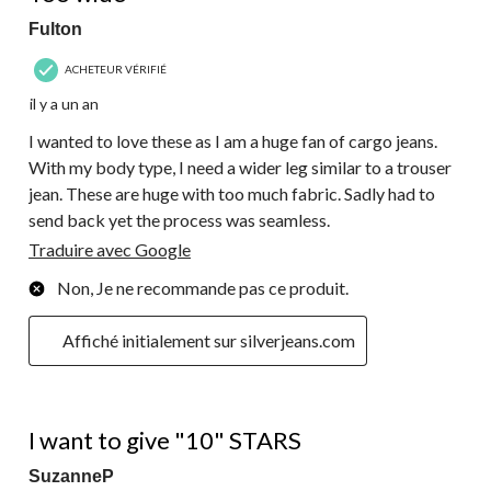
Fulton
ACHETEUR VÉRIFIÉ
il y a un an
I wanted to love these as I am a huge fan of cargo jeans.
With my body type, I need a wider leg similar to a trouser
jean. These are huge with too much fabric. Sadly had to
send back yet the process was seamless.
Traduire avec Google
Non, Je ne recommande pas ce produit.
Affiché initialement sur silverjeans.com
5 étoile(s) sur 5.
I want to give "10" STARS
SuzanneP