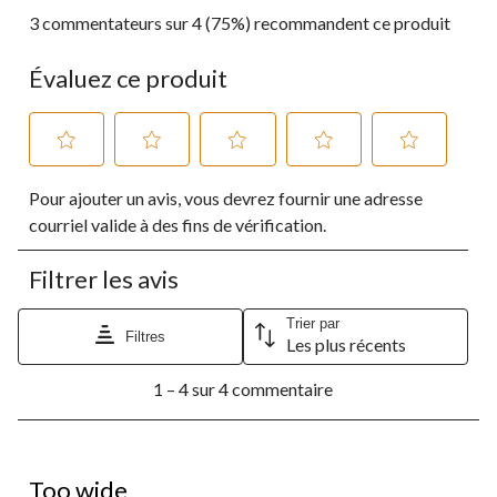
3 commentateurs sur 4 (75%) recommandent ce produit
Évaluez ce produit
Sélectionnez
Sélectionnez
Sélectionnez
Sélectionnez
Sélectionnez
Pour ajouter un avis, vous devrez fournir une adresse
pour
pour
pour
pour
pour
évaluer
évaluer
évaluer
évaluer
évaluer
courriel valide à des fins de vérification.
l'article
l'article
l'article
l'article
l'article
à
à
à
à
à
Filtrer les avis
1
2
3
4
5
étoile.
étoiles.
étoiles.
étoiles.
étoiles.
Cette
Cette
Cette
Cette
Cette
Trier par
Filtres
Les plus récents
action
action
action
action
action
ouvrira
ouvrira
ouvrira
ouvrira
ouvrira
1
le
le
le
le
le
1 – 4 sur 4 commentaire
à
formulaire
formulaire
formulaire
formulaire
formulaire
4
de
de
de
de
de
sur
soumission.
soumission.
soumission.
soumission.
soumission.
4
2 étoile(s) sur 5.
commentaire.
Too wide