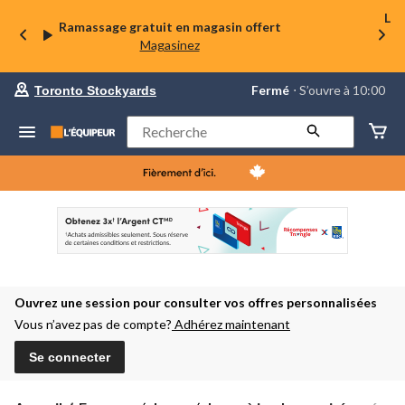
La 
Ramassage gratuit en magasin offert
Magasinez
votre
Fermé
⋅ S’ouvre à 10:00
Toronto Stockyards
magasin
préféré
est
Rechercher
Toronto
Stockyards,
courament
Fermé,
S’ouvre
à
à
10:00
cliquer
pour
changer
Ouvrez une session pour consulter vos offres personnalisées
Vous n’avez pas de compte?
Adhérez maintenant
Se connecter