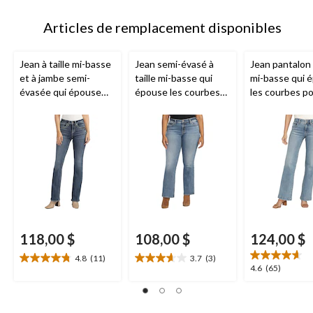
jour
à
Articles de remplacement disponibles
1
Jean à taille mi-basse
Jean semi-évasé à
Jean pantalon à
et à jambe semi-
taille mi-basse qui
mi-basse qui 
évasée qui épouse
épouse les courbes
les courbes p
les courbes pour
pour femmes, Suki,
femmes, Suki,
femmes, Suki,
Silver
Silver
118,00 $
108,00 $
124,00 $
4.8
(11)
3.7
(3)
4.8
3.7
4.6
4.6
(65)
étoile(s)
étoile(s)
étoile(s)
sur
sur
sur
5.
5.
5.