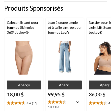
Produits Sponsorisés
Caleçon lissant pour
Jean à coupe ample
Bustier pour 
femmes Skimmies
et à taille cintrée pour
Light Lift Sea
360° Jockey®
femmes Levi's
Jockey®
Aperçu
Aperçu
Aperç
18,00 $
99,95 $
36,00 $
4.6
(10)
4
4.6
4.3
4.5
4.5
(41)
étoile(s)
étoile(s)