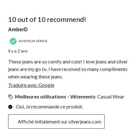
5 étoile(s) sur 5.
10 out of 10 recommend!
AmberD
ACHETEUR VÉRIFIÉ
il y a 2 ans
These jeans are so comfy and cute! I love jeans and silver
jeans are my go to. I have received so many compliments
when wearing these jeans.
Traduire avec Google
Meilleures utilisations - Vêtements
Casual Wear
Oui, Je recommande ce produit.
Affiché initialement sur silverjeans.com