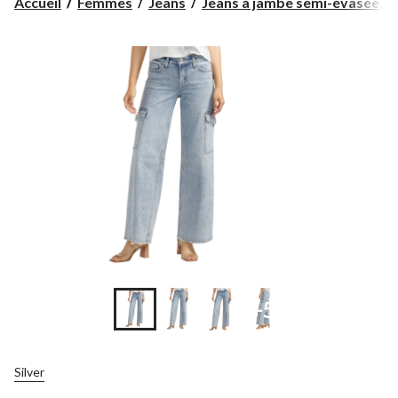
Accueil
Femmes
Jeans
Jeans à jambe semi-évasée, é..
+5
Silver