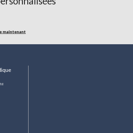
personnalisées
re maintenant
dique
ité