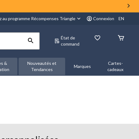
z au programme Récompenses Triangle
Connexion
EN
État de
command
es &
Nouveautés et
Cartes-
Marques
ation
Tendances
cadeaux