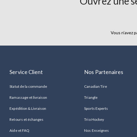
Ouvrez une se
40$
Vous n’avez p
Service Client
Nos Partenaires
Statut de la commande
Canadian Tire
Ramassage et livraison
Triangle
Expédition & Livraison
Sports Experts
Retours et échanges
Trio Hockey
Aide et FAQ
Nos Enseignes