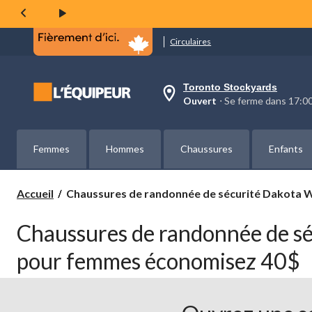
Circulaires
Toronto Stockyards
votre
Ouvert
⋅ Se ferme dans 17:
magasin
préféré
est
Toronto
Femmes
Hommes
Chaussures
Enfants
Stockyards,
courament
Ouvert,
Se
Chaussures
Accueil
Chaussures de randonnée de sécurité Dakota
ferme
de
dans
randonnée
à
Chaussures de randonnée de s
de
17:00
cliquer
sécurité
pour femmes économisez 40$
pour
Dakota
changer
WorkPro
pour
femmes
économisez