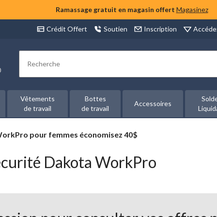
Ramassage gratuit en magasin offert
Magasinez
Accéde
Crédit Offert
Soutien
Inscription
Rechercher
00
Vêtements
Bottes
Sold
Accessoires
de travail
de travail
Liquid
 WorkPro pour femmes économisez 40$
écurité Dakota WorkPro