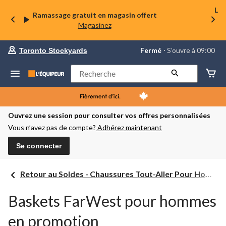
La 
Ramassage gratuit en magasin offert
Magasinez
votre
Fermé
⋅ S’ouvre à 09:00
Toronto Stockyards
magasin
préféré
est
Rechercher
Toronto
Stockyards,
courament
Fermé,
S’ouvre
Ouvrez une session pour consulter vos offres personnalisées
à
Vous n’avez pas de compte?
Adhérez maintenant
à
09:00
cliquer
Se connecter
pour
changer
Retour au Soldes - Chaussures Tout-Aller Pour Hommes
Baskets FarWest pour hommes
en promotion