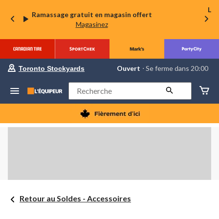
La 
Ramassage gratuit en magasin offert
Magasinez
votre
Ouvert
⋅ Se ferme dans 20:00
Toronto Stockyards
magasin
préféré
est
Rechercher
Toronto
Stockyards,
courament
Ouvert,
Se
ferme
dans
à
20:00
cliquer
pour
changer
Retour au Soldes - Accessoires