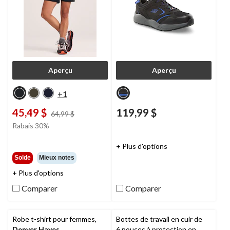
Aperçu
Aperçu
+1
45,49 $
119,99 $
prix
64,99 $
était
Rabais 30%
64,99 $
+ Plus d'options
Solde
Mieux notes
+ Plus d'options
Comparer
Comparer
Robe t-shirt pour femmes,
Bottes de travail en cuir de
Denver Hayes
6 pouces à protection en