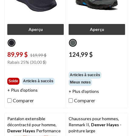
Aperçu
Aperçu
89,99 $
124,99 $
prix
119,99 $
était
Rabais 25% (30,00 $)
119,99 $
Articles à succès
Solde
Articles à succès
Mieux notes
+ Plus d'options
+ Plus d'options
Comparer
Comparer
Pantalon extensible
Chaussures pour hommes,
décontracté pour homme,
Renmark II,
Denver Hayes
-
Denver Hayes
Performance
pointure large