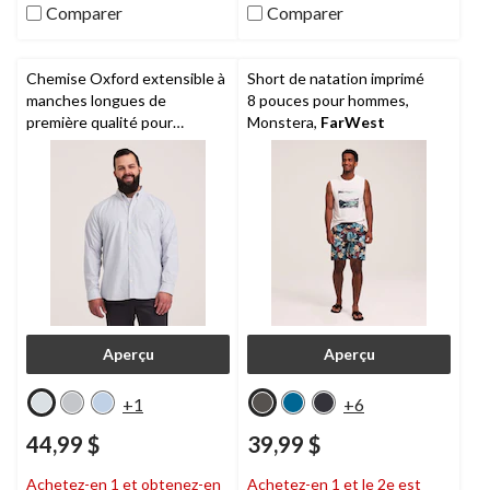
Comparer
Comparer
Chemise Oxford extensible à
Short de natation imprimé
manches longues de
8 pouces pour hommes,
première qualité pour
Monstera,
FarWest
hommes,
Denver Hayes
Aperçu
Aperçu
+1
+6
44,99 $
39,99 $
Achetez-en 1 et obtenez-en
Achetez-en 1 et le 2e est