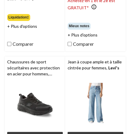
Achetez-en 1 et le 2e est
était
GRATUIT*
54,99 $
Liquidation‡
+ Plus d'options
Mieux notes
+ Plus d'options
Comparer
Comparer
Chaussures de sport
Jean à coupe ample et à taille
sécuritaires avec protection
cintrée pour femmes,
Levi's
en acier pour hommes,
Skechers Work