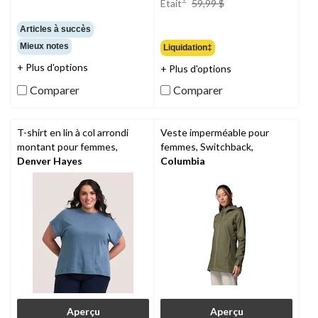
Était
59,99 $
était
59,99 $
Articles à succès
Mieux notes
Liquidation‡
+ Plus d'options
+ Plus d'options
Comparer
Comparer
T-shirt en lin à col arrondi
Veste imperméable pour
montant pour femmes,
femmes, Switchback,
Denver Hayes
Columbia
Aperçu
Aperçu