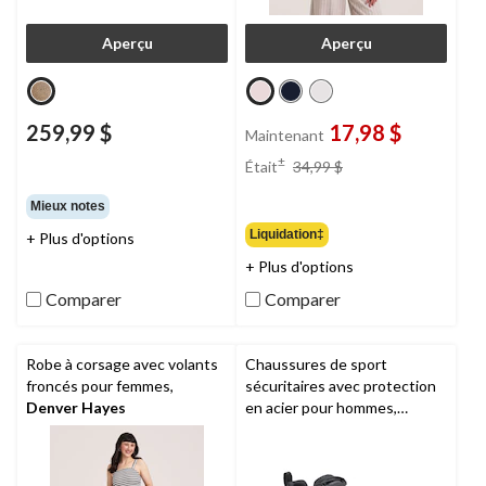
Aperçu
Aperçu
259,99 $
17,98 $
Maintenant
prix
±
Était
34,99 $
était
34,99 $
Mieux notes
Liquidation‡
+ Plus d'options
+ Plus d'options
Comparer
Comparer
Robe à corsage avec volants
Chaussures de sport
froncés pour femmes,
sécuritaires avec protection
Denver Hayes
en acier pour hommes,
Intercept,
Timberland PRO