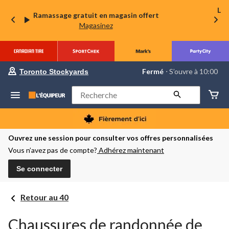
La 
Ramassage gratuit en magasin offert
Magasinez
votre
Fermé
⋅ S’ouvre à 10:00
Toronto Stockyards
magasin
préféré
est
Rechercher
Toronto
Stockyards,
courament
Fermé,
S’ouvre
Ouvrez une session pour consulter vos offres personnalisées
à
Vous n’avez pas de compte?
Adhérez maintenant
à
10:00
cliquer
Se connecter
pour
changer
Retour au 40
Chaussures de randonnée de