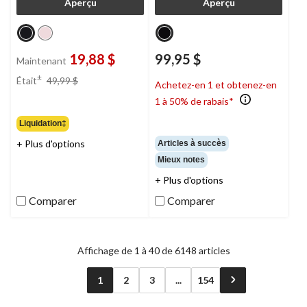
Aperçu
Aperçu
19,88 $
99,95 $
Maintenant
prix
±
Était
49,99 $
Achetez-en 1 et obtenez-en
était
1 à 50% de rabais*
49,99 $
Liquidation‡
+ Plus d'options
Articles à succès
Mieux notes
+ Plus d'options
Comparer
Comparer
Affichage de 1 à 40 de 6148 articles
1
2
3
...
154