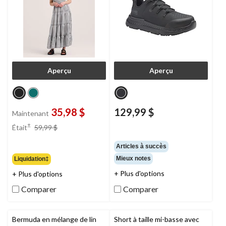
Aperçu
Aperçu
35,98 $
129,99 $
Maintenant
prix
±
Était
59,99 $
était
59,99 $
Articles à succès
Mieux notes
Liquidation‡
+ Plus d'options
+ Plus d'options
Comparer
Comparer
Bermuda en mélange de lin
Short à taille mi-basse avec