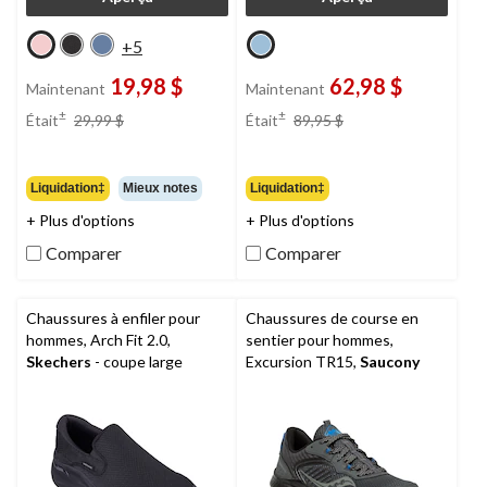
+5
19,98 $
62,98 $
Maintenant
Maintenant
prix
prix
±
±
Était
29,99 $
Était
89,95 $
était
était
29,99 $
89,95 $
Liquidation‡
Mieux notes
Liquidation‡
+ Plus d'options
+ Plus d'options
Comparer
Comparer
Chaussures à enfiler pour
Chaussures de course en
hommes, Arch Fit 2.0,
sentier pour hommes,
Skechers
- coupe large
Excursion TR15,
Saucony