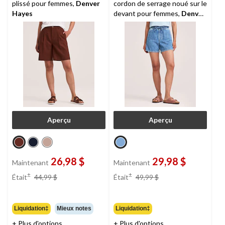
plissé pour femmes,
Denver
cordon de serrage noué sur le
Hayes
devant pour femmes,
Denver
Hayes
Aperçu
Aperçu
26,98 $
29,98 $
Maintenant
Maintenant
prix
prix
±
±
Était
44,99 $
Était
49,99 $
était
était
44,99 $
49,99 $
Liquidation‡
Mieux notes
Liquidation‡
+ Plus d'options
+ Plus d'options