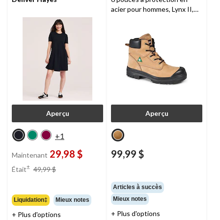
acier pour hommes, Lynx II,
Aggressor
Aperçu
Aperçu
+1
29,98 $
99,99 $
Maintenant
prix
±
Était
49,99 $
était
49,99 $
Articles à succès
Mieux notes
Liquidation‡
Mieux notes
+ Plus d'options
+ Plus d'options