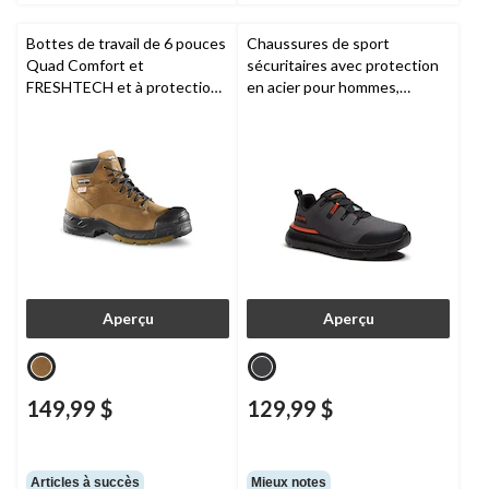
Bottes de travail de 6 pouces
Chaussures de sport
Quad Comfort et
sécuritaires avec protection
FRESHTECH et à protection
en acier pour hommes,
en acier et en composite pour
Intercept,
Timberland PRO
hommes,
Dakota Workpro
Series
Aperçu
Aperçu
149,99 $
129,99 $
Articles à succès
Mieux notes