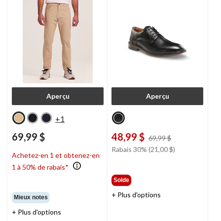
Aperçu
Aperçu
+1
69,99 $
48,99 $
prix
69,99 $
était
Rabais 30% (21,00 $)
Achetez-en 1 et obtenez-en
69,99 $
1 à 50% de rabais*
Solde
+ Plus d'options
Mieux notes
+ Plus d'options