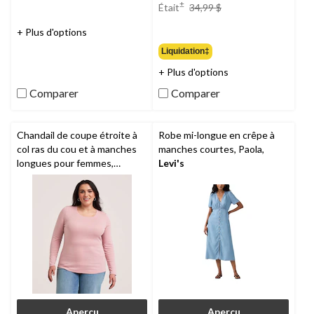
prix
±
Était
34,99 $
était
34,99 $
+ Plus d'options
Liquidation‡
+ Plus d'options
Comparer
Comparer
Chandail de coupe étroite à
Robe mi-longue en crêpe à
col ras du cou et à manches
manches courtes, Paola,
longues pour femmes,
Levi's
Denver Hayes
Aperçu
Aperçu