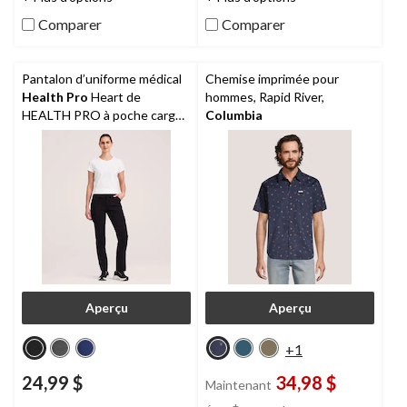
Comparer
Comparer
Pantalon d’uniforme médical
Chemise imprimée pour
Health Pro
Heart de
hommes, Rapid River,
HEALTH PRO à poche cargo
Columbia
et à ceinture élastique avec
cordon de serrage, pour
femmes, Women's Heart
Aperçu
Aperçu
+1
24,99 $
34,98 $
Maintenant
prix
±