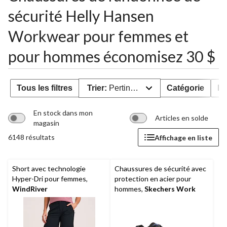
sécurité Helly Hansen
Workwear pour femmes et
pour hommes économisez 30 $
Tous les filtres
Trier:
Pertinence
Catégorie
Pr
En stock dans mon
Articles en solde
magasin
6148 résultats
Affichage en liste
Short avec technologie
Chaussures de sécurité avec
Hyper-Dri pour femmes,
protection en acier pour
WindRiver
hommes,
Skechers Work