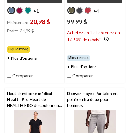
+1
+4
20,98 $
99,99 $
Maintenant
prix
±
Était
34,99 $
Achetez-en 1 et obtenez-en
était
1 à 50% de rabais*
34,99 $
Liquidation‡
+ Plus d'options
Mieux notes
+ Plus d'options
Comparer
Comparer
Haut d'uniforme médical
Denver Hayes
Pantalon en
Health Pro
Heart de
polaire ultra doux pour
HEALTH PRO de couleur unie
hommes
à encolure en V et à 5 poches
pour femmes, Women's Heart