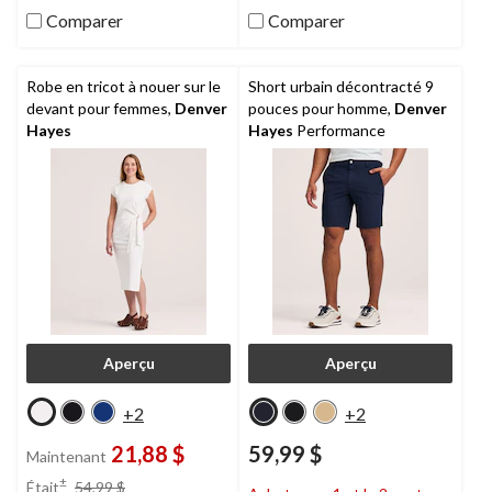
Comparer
Comparer
Robe en tricot à nouer sur le
Short urbain décontracté 9
devant pour femmes,
Denver
pouces pour homme,
Denver
Hayes
Hayes
Performance
Aperçu
Aperçu
+2
+2
21,88 $
59,99 $
Maintenant
prix
±
Était
54,99 $