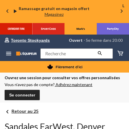
La 
Ramassage gratuit en magasin offert
Magasinez
votre
Ouvert
⋅ Se ferme dans 20:00
Toronto Stockyards
magasin
préféré
est
Rechercher
Toronto
Stockyards,
courament
Ouvert,
Se
Ouvrez une session pour consulter vos offres personnalisées
ferme
Vous n’avez pas de compte?
Adhérez maintenant
dans
à
20:00
Se connecter
cliquer
pour
changer
Retour au 25
Sandales FarWest, Denver