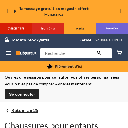
La 
Ramassage gratuit en magasin offert
Magasinez
votre
Fermé
⋅ S’ouvre à 10:00
Toronto Stockyards
magasin
préféré
est
Rechercher
Toronto
Stockyards,
courament
Fermé,
S’ouvre
Ouvrez une session pour consulter vos offres personnalisées
à
Vous n’avez pas de compte?
Adhérez maintenant
à
10:00
cliquer
Se connecter
pour
changer
Retour au 25
Chaussures pour enfants