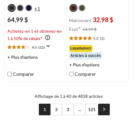
+1
64,99 $
32,98 $
Maintenant
prix
±
Était
54,99 $
Achetez-en 1 et obtenez-en
était
1 à 50% de rabais*
5.0
(2)
54,99 $
5.0
étoile(s)
4.0
(32)
Liquidation‡
4.0
sur
étoile(s)
Articles à succès
+ Plus d'options
5.
sur
2
+ Plus d'options
5.
évaluations
32
Comparer
Comparer
évaluations
Affichage de 1 à 40 de 4838 articles
1
2
3
...
121