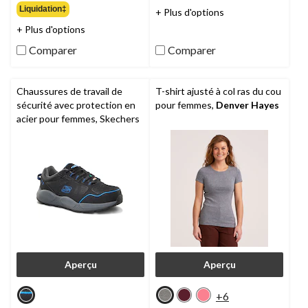
sur
étoile(s)
Liquidation‡
+ Plus d'options
5.
sur
9
+ Plus d'options
5.
évaluations
10
Comparer
Comparer
évaluations
Chaussures de travail de
T-shirt ajusté à col ras du cou
sécurité avec protection en
pour femmes,
Denver Hayes
acier pour femmes, Skechers
Aperçu
Aperçu
+6