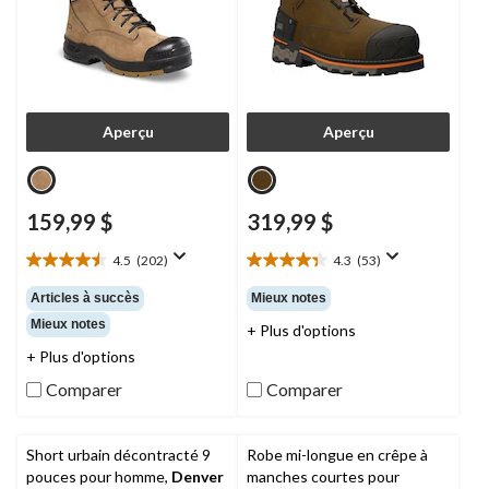
Aperçu
Aperçu
159,99 $
319,99 $
4.5
(202)
4.3
(53)
4.5
4.3
étoile(s)
étoile(s)
Articles à succès
Mieux notes
sur
sur
Mieux notes
+ Plus d'options
5.
5.
202
53
+ Plus d'options
évaluations
évaluations
Comparer
Comparer
Short urbain décontracté 9
Robe mi-longue en crêpe à
pouces pour homme,
Denver
manches courtes pour