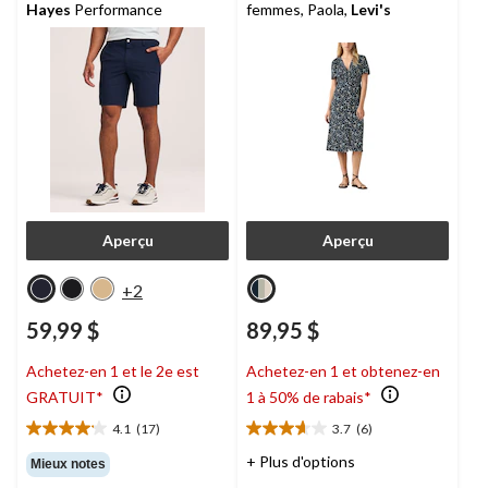
Hayes
Performance
femmes, Paola,
Levi's
Aperçu
Aperçu
+2
59,99 $
89,95 $
Achetez-en 1 et le 2e est
Achetez-en 1 et obtenez-en
GRATUIT*
1 à 50% de rabais*
4.1
(17)
3.7
(6)
4.1
3.7
étoile(s)
étoile(s)
+ Plus d'options
Mieux notes
sur
sur