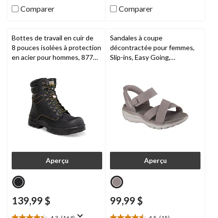
évaluations
évaluations
Comparer
Comparer
Bottes de travail en cuir de
Sandales à coupe
8 pouces isolées à protection
décontractée pour femmes,
en acier pour hommes, 877
Slip-ins, Easy Going,
Duratoe,
Dakota Workpro
Skechers
, coupe large
Series
Aperçu
Aperçu
139,99 $
99,99 $
4.3
(164)
4.5
(15)