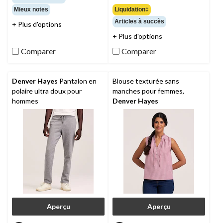
sur
étoile(s)
Liquidation‡
Mieux notes
5.
sur
57
Articles à succès
+ Plus d'options
5.
évaluations
4
+ Plus d'options
évaluations
Comparer
Comparer
Denver Hayes
Pantalon en
Blouse texturée sans
polaire ultra doux pour
manches pour femmes,
hommes
Denver Hayes
Aperçu
Aperçu