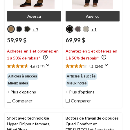
Aperçu
Aperçu
+3
+1
59,99 $
69,99 $
Achetez-en 1 et obtenez-en
Achetez-en 1 et obtenez-en
1 à 50% de rabais*
1 à 50% de rabais*
4.6
(347)
4.2
(246)
4.6
4.2
étoile(s)
étoile(s)
Articles à succès
Articles à succès
sur
sur
Mieux notes
Mieux notes
5.
5.
347
246
+ Plus d'options
+ Plus d'options
évaluations
évaluations
Comparer
Comparer
Short avec technologie
Bottes de travail de 6 pouces
Hyper-Dri pour femmes,
Quad Comfort et
WindRiver
FRESHTECH et à protection