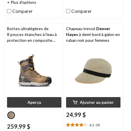
+ Plus d'options
5.
5.
17
6
Comparer
Comparer
évaluations
évaluations
Bottes ultralégères de
Chapeau tressé
Denver
8 pouces étanches à l'eau à
Hayes
à demi-bord à galon en
protection en composite
ruban noir pour femmes
pour hommes, Boondock,
Timberland Pro
Aperçu
Ajouter au panier
24,99 $
259,99 $
4.2
(9)
4.2