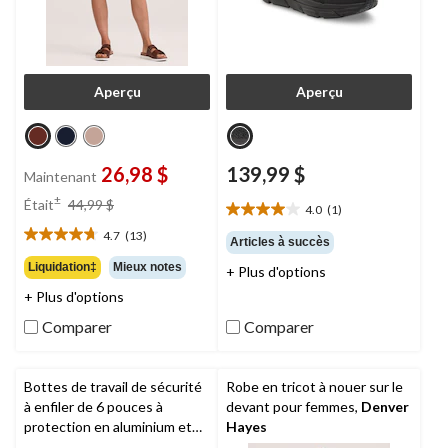
Aperçu
Aperçu
26,98 $
139,99 $
Maintenant
prix
±
Était
44,99 $
4.0
(1)
4.0
était
étoile(s)
4.7
(13)
44,99 $
4.7
Articles à succès
sur
étoile(s)
Liquidation‡
Mieux notes
+ Plus d'options
5.
sur
1
+ Plus d'options
5.
évaluation
13
Comparer
Comparer
évaluations
Bottes de travail de sécurité
Robe en tricot à nouer sur le
à enfiler de 6 pouces à
devant pour femmes,
Denver
protection en aluminium et
Hayes
en composite pour hommes,