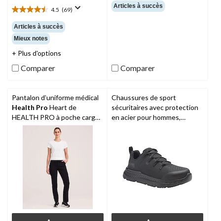
étoile(s)
Articles à succès
4.5
(69)
sur
4.5
5.
étoile(s)
Articles à succès
9
sur
Mieux notes
évaluations
5.
69
+ Plus d'options
évaluations
Comparer
Comparer
Pantalon d’uniforme médical
Chaussures de sport
Health Pro
Heart de
sécuritaires avec protection
HEALTH PRO à poche cargo
en acier pour hommes,
et à ceinture élastique avec
Intercept,
Timberland PRO
cordon de serrage, pour
femmes, Women's Heart