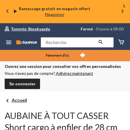
La 
Ramassage gratuit en magasin offert
Magasinez
votre
Fermé
⋅ S’ouvre à 09:00
Toronto Stockyards
magasin
préféré
est
Rechercher
Toronto
Stockyards,
courament
Fermé,
S’ouvre
Ouvrez une session pour consulter vos offres personnalisées
à
Vous n’avez pas de compte?
Adhérez maintenant
à
09:00
cliquer
Se connecter
pour
changer
Accueil
AUBAINE À TOUT CASSER
Short cargo à enfiler de 28 cm