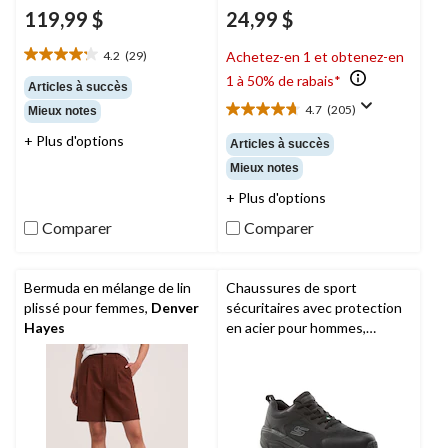
119,99 $
24,99 $
4.2
(29)
Achetez-en 1 et obtenez-en
4.2
1 à 50% de rabais*
étoile(s)
Articles à succès
sur
4.7
(205)
Mieux notes
4.7
5.
étoile(s)
29
+ Plus d'options
Articles à succès
sur
évaluations
Mieux notes
5.
205
+ Plus d'options
évaluations
Comparer
Comparer
Bermuda en mélange de lin
Chaussures de sport
plissé pour femmes,
Denver
sécuritaires avec protection
Hayes
en acier pour hommes,
Skechers Work