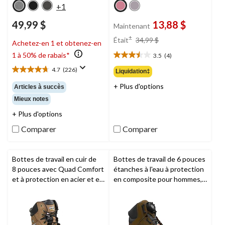
+1
49,99 $
13,88 $
Maintenant
prix
±
Était
34,99 $
Achetez-en 1 et obtenez-en
était
1 à 50% de rabais*
3.5
(4)
34,99 $
3.5
étoile(s)
4.7
(226)
Liquidation‡
4.7
sur
étoile(s)
+ Plus d'options
5.
Articles à succès
sur
4
Mieux notes
5.
évaluations
226
+ Plus d'options
évaluations
Comparer
Comparer
Bottes de travail en cuir de
Bottes de travail de 6 pouces
8 pouces avec Quad Comfort
étanches à l'eau à protection
et à protection en acier et en
en composite pour hommes,
composite pour hommes,
Boondock BOA,
Timberland
Dakota Workpro Series
PRO