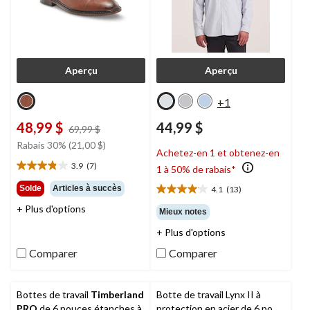
Aperçu
Aperçu
+1
48,99 $
44,99 $
prix
69,99 $
était
Rabais 30% (21,00 $)
Achetez-en 1 et obtenez-en
69,99 $
3.9
(7)
1 à 50% de rabais*
3.9
étoile(s)
Solde
Articles à succès
4.1
(13)
4.1
sur
étoile(s)
+ Plus d'options
5.
Mieux notes
sur
7
+ Plus d'options
5.
évaluations
13
Comparer
Comparer
évaluations
Bottes de travail
Timberland
Botte de travail Lynx II à
PRO
de 6 pouces étanches à
protection en acier de 6 po