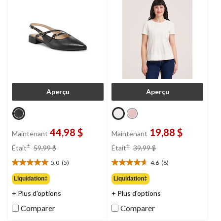
Aperçu
Aperçu
44,98 $
19,88 $
Maintenant
Maintenant
prix
prix
±
±
Était
59,99 $
Était
39,99 $
était
était
5.0
(5)
4.6
(8)
59,99 $
39,99 $
5.0
4.6
étoile(s)
étoile(s)
Liquidation‡
Liquidation‡
sur
sur
+ Plus d'options
+ Plus d'options
5.
5.
5
8
Comparer
Comparer
évaluations
évaluations