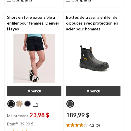
évaluations
Short en toile extensible à
Bottes de travail à enfiler de
enfiler pour femmes,
Denver
6 pouces avec protection en
Hayes
acier pour hommes,
Striver XL, CAT
Aperçu
Aperçu
+1
23,98 $
189,99 $
Maintenant
prix
±
Était
39,99 $
4.2
(5)
4.2
était