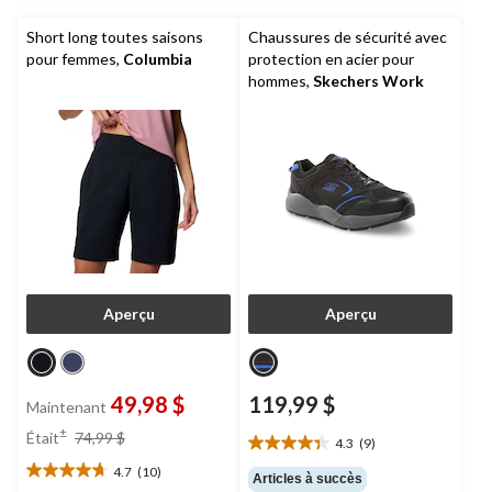
Short long toutes saisons
Chaussures de sécurité avec
pour femmes,
Columbia
protection en acier pour
hommes,
Skechers Work
Aperçu
Aperçu
49,98 $
119,99 $
Maintenant
prix
±
Était
74,99 $
4.3
(9)
4.3
était
étoile(s)
4.7
(10)
74,99 $
4.7
Articles à succès