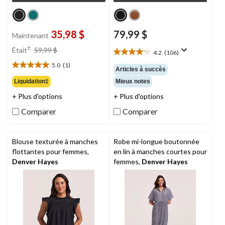
35,98 $
79,99 $
Maintenant
prix
±
Était
59,99 $
4.2
(106)
4.2
était
étoile(s)
5.0
(1)
59,99 $
5.0
Articles à succès
sur
étoile(s)
Liquidation‡
Mieux notes
5.
sur
106
+ Plus d'options
+ Plus d'options
5.
évaluations
1
Comparer
Comparer
évaluation
Blouse texturée à manches
Robe mi-longue boutonnée
flottantes pour femmes,
en lin à manches courtes pour
Denver Hayes
femmes,
Denver Hayes