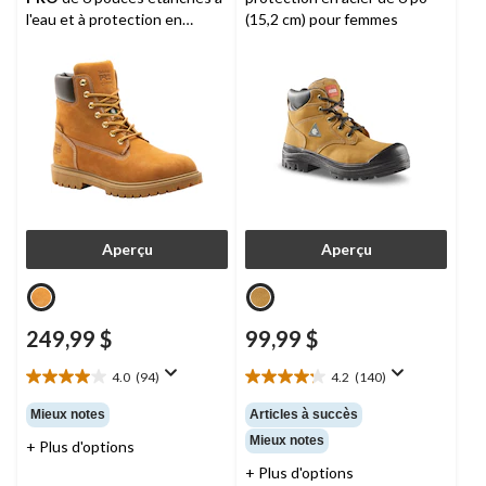
l'eau et à protection en
(15,2 cm) pour femmes
aluminium et plaque en acier,
pour hommes, Iconic
Aperçu
Aperçu
249,99 $
99,99 $
4.0
(94)
4.2
(140)
4.0
4.2
étoile(s)
étoile(s)
Mieux notes
Articles à succès
sur
sur
Mieux notes
+ Plus d'options
5.
5.
94
140
+ Plus d'options