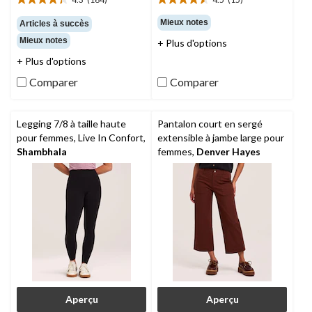
4.3
4.5
étoile(s)
étoile(s)
Mieux notes
Articles à succès
sur
sur
Mieux notes
+ Plus d'options
5.
5.
164
15
+ Plus d'options
évaluations
évaluations
Comparer
Comparer
Legging 7/8 à taille haute
Pantalon court en sergé
pour femmes, Live In Confort,
extensible à jambe large pour
Shambhala
femmes,
Denver Hayes
Aperçu
Aperçu