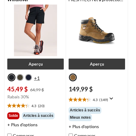
en acier et en composite pour
hommes,
Dakota Workpro
Series
Aperçu
Aperçu
+1
45,49 $
149,99 $
prix
64,99 $
était
Rabais 30%
4.3
(149)
64,99 $
4.3
4.3
(20)
étoile(s)
4.3
Articles à succès
sur
étoile(s)
Solde
Articles à succès
Mieux notes
5.
sur
+ Plus d'options
149
5.
+ Plus d'options
évaluations
20
Comparer
Comparer