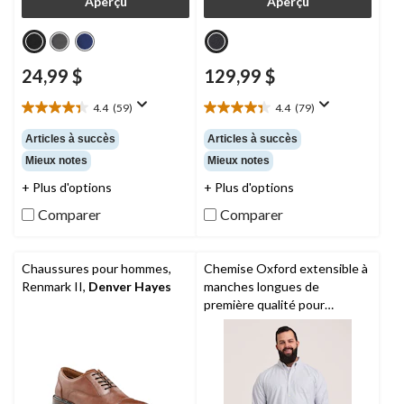
Aperçu
Aperçu
24,99 $
129,99 $
4.4
(59)
4.4
(79)
4.4
4.4
étoile(s)
étoile(s)
Articles à succès
Articles à succès
sur
sur
Mieux notes
Mieux notes
5.
5.
59
79
+ Plus d'options
+ Plus d'options
évaluations
évaluations
Comparer
Comparer
Chaussures pour hommes,
Chemise Oxford extensible à
Renmark II,
Denver Hayes
manches longues de
première qualité pour
hommes,
Denver Hayes