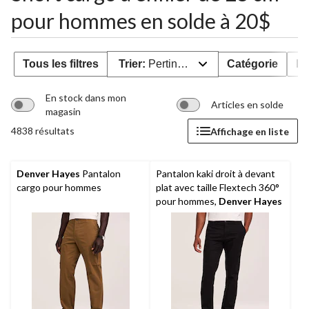
pour hommes en solde à 20$
Tous les filtres
Trier:
Pertinence
Catégorie
Pr
En stock dans mon
Articles en solde
magasin
4838 résultats
Affichage en liste
Denver Hayes
Pantalon
Pantalon kaki droit à devant
cargo pour hommes
plat avec taille Flextech 360°
pour hommes,
Denver Hayes