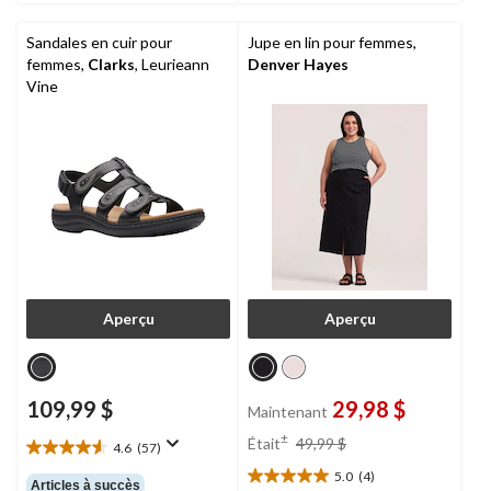
Sandales en cuir pour
Jupe en lin pour femmes,
femmes,
Clarks
, Leurieann
Denver Hayes
Vine
Aperçu
Aperçu
109,99 $
29,98 $
Maintenant
prix
±
Était
49,99 $
4.6
(57)
4.6
était
étoile(s)
5.0
(4)
49,99 $
5.0
Articles à succès