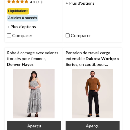
étoile(s)
4.8
(10)
39,99 $
+ Plus d'options
4.8
sur
étoile(s)
Liquidation‡
5.
sur
5
Articles à succès
5.
évaluations
10
+ Plus d'options
évaluations
Comparer
Comparer
Robe à corsage avec volants
Pantalon de travail cargo
froncés pour femmes,
extensible
Dakota Workpro
Denver Hayes
Series
, en coutil, pour
hommes
Aperçu
Aperçu