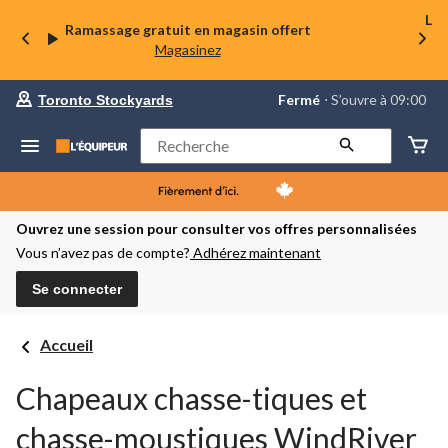
La 
Ramassage gratuit en magasin offert
Magasinez
votre
Fermé
⋅ S’ouvre à 09:00
Toronto Stockyards
magasin
préféré
est
Rechercher
Toronto
Stockyards,
courament
Fermé,
S’ouvre
Ouvrez une session pour consulter vos offres personnalisées
à
Vous n’avez pas de compte?
Adhérez maintenant
à
09:00
cliquer
Se connecter
pour
changer
Accueil
Chapeaux chasse-tiques et
chasse-moustiques WindRiver