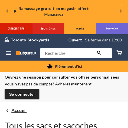
La 
Ramassage gratuit en magasin offert
Magasinez
votre
Ouvert
⋅ Se ferme dans 19:00
Toronto Stockyards
magasin
préféré
est
Rechercher
Toronto
Stockyards,
courament
Ouvert,
Se
Ouvrez une session pour consulter vos offres personnalisées
ferme
Vous n’avez pas de compte?
Adhérez maintenant
dans
à
19:00
Se connecter
cliquer
pour
changer
Accueil
Tous les sacs et sacoches