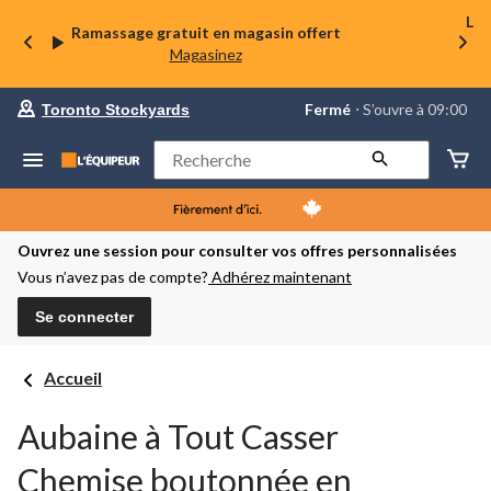
La 
Ramassage gratuit en magasin offert
Magasinez
votre
Fermé
⋅ S’ouvre à 09:00
Toronto Stockyards
magasin
préféré
est
Rechercher
Toronto
Stockyards,
courament
Fermé,
S’ouvre
Ouvrez une session pour consulter vos offres personnalisées
à
Vous n’avez pas de compte?
Adhérez maintenant
à
09:00
cliquer
Se connecter
pour
changer
Accueil
Aubaine à Tout Casser
Chemise boutonnée en