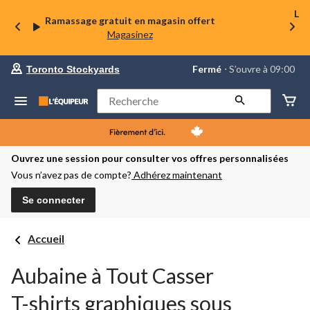
La 
Ramassage gratuit en magasin offert
Magasinez
votre
Fermé
⋅ S’ouvre à 09:00
Toronto Stockyards
magasin
préféré
est
Rechercher
Toronto
Stockyards,
courament
Fermé,
S’ouvre
Ouvrez une session pour consulter vos offres personnalisées
à
Vous n’avez pas de compte?
Adhérez maintenant
à
09:00
cliquer
Se connecter
pour
changer
Accueil
Aubaine à Tout Casser
T-shirts graphiques sous