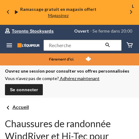
La 
Ramassage gratuit en magasin offert
Magasinez
votre
Ouvert
⋅ Se ferme dans 20:00
Toronto Stockyards
magasin
préféré
est
Rechercher
Toronto
Stockyards,
courament
Ouvert,
Se
Ouvrez une session pour consulter vos offres personnalisées
ferme
Vous n’avez pas de compte?
Adhérez maintenant
dans
à
20:00
Se connecter
cliquer
pour
changer
Accueil
Chaussures de randonnée
WindRiver et Hi-Tec pour