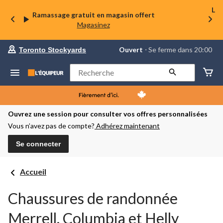
La 
Ramassage gratuit en magasin offert
Magasinez
votre
Ouvert
⋅ Se ferme dans 20:00
Toronto Stockyards
magasin
préféré
est
Rechercher
Toronto
Stockyards,
courament
Ouvert,
Se
Ouvrez une session pour consulter vos offres personnalisées
ferme
Vous n’avez pas de compte?
Adhérez maintenant
dans
à
20:00
Se connecter
cliquer
pour
changer
Accueil
Chaussures de randonnée
Merrell, Columbia et Helly