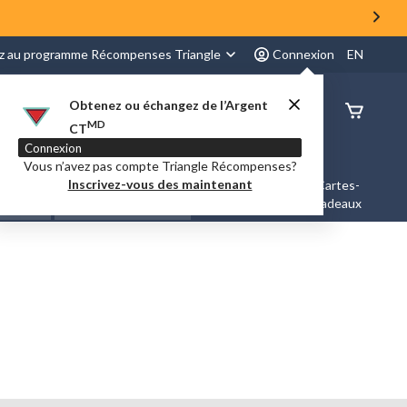
z au programme Récompenses Triangle
Connexion
EN
Obtenez ou échangez de l’Argent
État de
MD
CT
command
Connexion
Vous n’avez pas compte Triangle Récompenses?
Inscrivez-vous des maintenant
es &
Nouveautés et
Cartes-
Marques
ation
Tendances
cadeaux