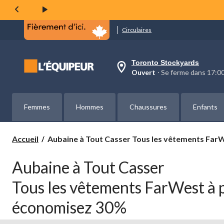
Circulaires
Toronto Stockyards
votre
Ouvert
⋅ Se ferme dans 17:
magasin
préféré
est
Toronto
Femmes
Hommes
Chaussures
Enfants
Stockyards,
courament
Ouvert,
Se
Aubaine
Accueil
Aubaine à Tout Casser Tous les vêtements Far
ferme
à
dans
Tout
à
Aubaine à Tout Casser
Casser
17:00
cliquer
Tous
Tous les vêtements FarWest à 
pour
les
changer
vêtements
économisez 30%
FarWest
à
prix