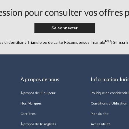
ssion pour consulter vos offres 
Se connecter
MD
as d’identifiant Triangle ou de carte Récompenses Triangle
?
S’inscri
À propos de nous
Information Juri
À propos de L'Equipeur
Politique de confidential
Nos Marques
Conditions d'Utilisation
Carrières
Plan du site
À propos de Triangle ID
Accessibilité