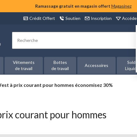
Ramassage gratuit en magasin offert
Magasinez
Accéde
Crédit Offert
Soutien
Inscription
Rechercher
00
Vêtements
Bottes
Sold
Accessoires
de travail
de travail
Liquid
West à prix courant pour hommes économisez 30%
prix courant pour hommes