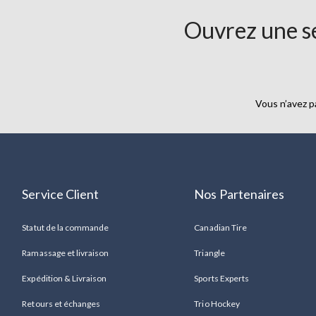
courant
Ouvrez une se
pour
hommes
économisez
30%
Vous n’avez p
Service Client
Nos Partenaires
Statut de la commande
Canadian Tire
Ramassage et livraison
Triangle
Expédition & Livraison
Sports Experts
Retours et échanges
Trio Hockey