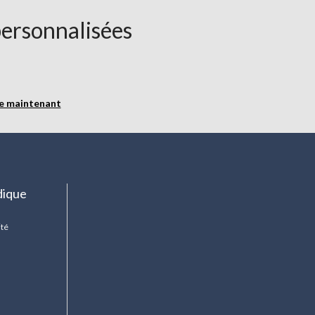
personnalisées
re maintenant
dique
ité