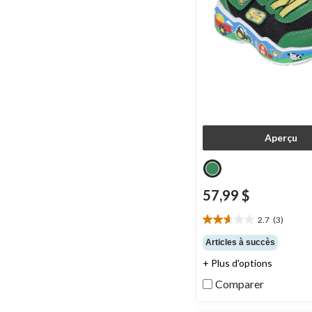
Aperçu
57,99 $
2.7
(3)
2.7
étoile(s)
Articles à succès
sur
+ Plus d'options
5.
3
Comparer
évaluations