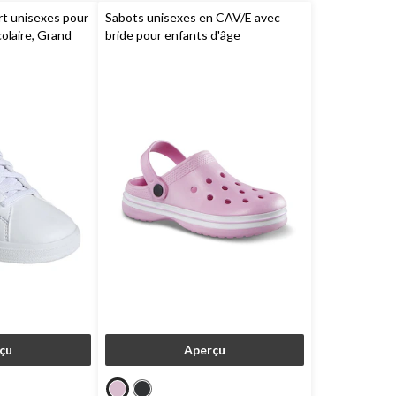
t unisexes pour
Sabots unisexes en CAV/E avec
olaire, Grand
bride pour enfants d'âge
préscolaire,
FarWest
çu
Aperçu