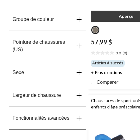
Aperçu
Groupe de couleur
57,99 $
Pointure de chaussures
(US)
0.0
(0)
0.0
étoile(s)
Articles à succès
sur
Sexe
+ Plus d'options
5.
Comparer
Largeur de chaussure
Chaussures de sport uni
enfants d'âge préscolaire,
Lights,
Skechers
Fonctionnalités avancées