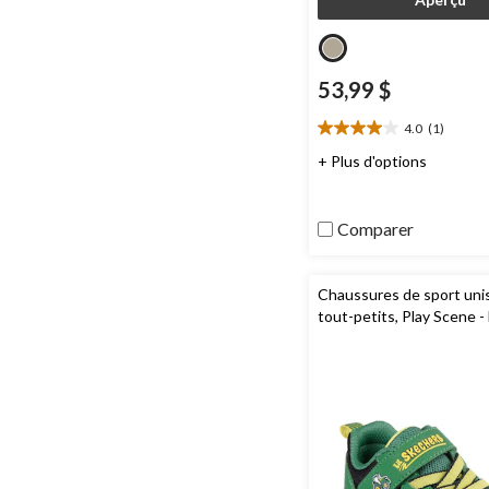
53,99 $
4.0
(1)
4.0
étoile(s)
+ Plus d'options
sur
5.
1
Comparer
évaluation
Chaussures de sport uni
tout-petits, Play Scene -
Squad, John Deere,
Skec