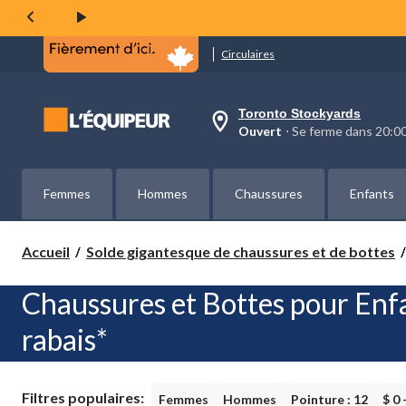
Circulaires
Toronto Stockyards
votre
Ouvert
⋅ Se ferme dans 20:
magasin
préféré
est
Toronto
Femmes
Hommes
Chaussures
Enfants
Stockyards,
courament
Ouvert,
Se
Accueil
Solde gigantesque de chaussures et de bottes
ferme
dans
à
Chaussures et Bottes pour Enf
20:00
cliquer
rabais*
pour
changer
Filtres populaires:
Femmes
Hommes
Pointure : 12
$ 0 