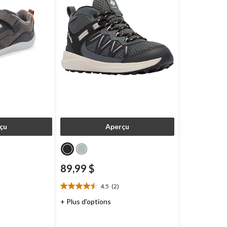
çu
Aperçu
89,99 $
4.5
(2)
4.5
étoile(s)
+ Plus d'options
sur
5.