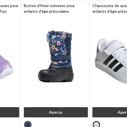
sexes pour
Bottes d’hiver unisexes pour
Chaussures de spor
 Fun,
enfants d'âge préscolaire,
enfants d'âge présc
Powderbug Snowlite,
Columbia
Court 2.0,
adidas
Aperçu
Aper