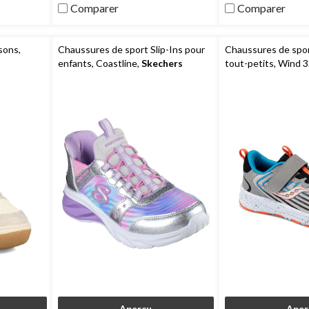
2
Comparer
Comparer
évaluations
sons,
Chaussures de sport Slip-Ins pour
Chaussures de spor
enfants, Coastline,
Skechers
tout-petits, Wind 3.
pointure large
Aperçu
Aper