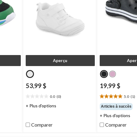
Aperçu
Aper
53,99 $
19,99 $
0.0
(0)
5.0
(1)
0.0
5.0
étoile(s)
étoile(s)
+ Plus d'options
Articles à succès
sur
sur
+ Plus d'options
5.
5.
1
Comparer
Comparer
évaluation