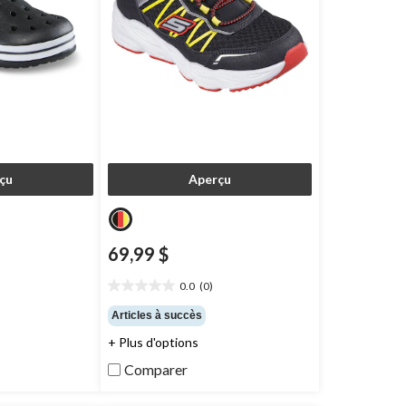
çu
Aperçu
69,99 $
0.0
(0)
0.0
étoile(s)
Articles à succès
sur
+ Plus d'options
5.
Comparer