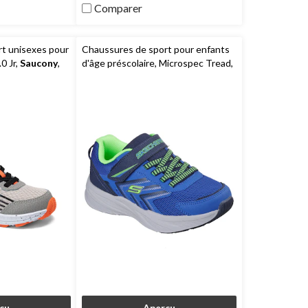
2
Comparer
évaluations
t unisexes pour
Chaussures de sport pour enfants
0 Jr,
Saucony
,
d'âge préscolaire, Microspec Tread,
Skechers
çu
Aperçu