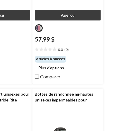
çu
Aperçu
57,99 $
0.0
(0)
0.0
étoile(s)
Articles à succès
sur
+ Plus d'options
5.
Comparer
t unisexes pour
Bottes de randonnée mi-hautes
tride Rite
unisexes imperméables pour
jeunes, Peakfreak Rush,
Columbia