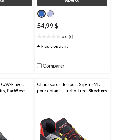
54,99 $
0.0
(0)
0.0
étoile(s)
+ Plus d'options
sur
5.
Comparer
n CAV/E avec
Chaussures de sport Slip-InsMD
its,
FarWest
pour enfants, Turbo Tred,
Skechers