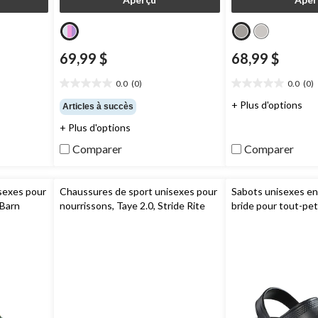
69,99 $
68,99 $
0.0
(0)
0.0
(0)
0.0
0.0
étoile(s)
étoile(s)
+ Plus d'options
Articles à succès
sur
sur
+ Plus d'options
5.
5.
Comparer
Comparer
sexes pour
Chaussures de sport unisexes pour
Sabots unisexes e
 Barn
nourrissons, Taye 2.0, Stride Rite
bride pour tout-pet
hers