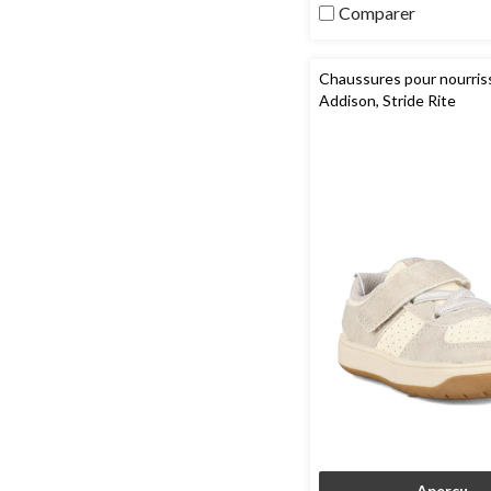
2
Comparer
évaluations
Chaussures pour nourris
Addison, Stride Rite
Aperçu