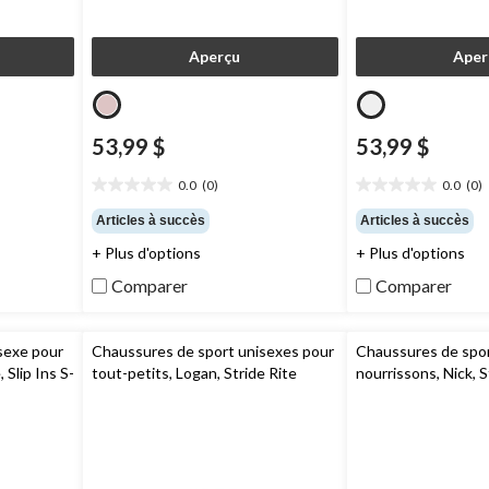
Aperçu
Aper
53,99 $
53,99 $
0.0
(0)
0.0
(0)
0.0
0.0
étoile(s)
étoile(s)
Articles à succès
Articles à succès
sur
sur
+ Plus d'options
+ Plus d'options
5.
5.
Comparer
Comparer
sexe pour
Chaussures de sport unisexes pour
Chaussures de spor
 Slip Ins S-
tout-petits, Logan, Stride Rite
nourrissons, Nick, S