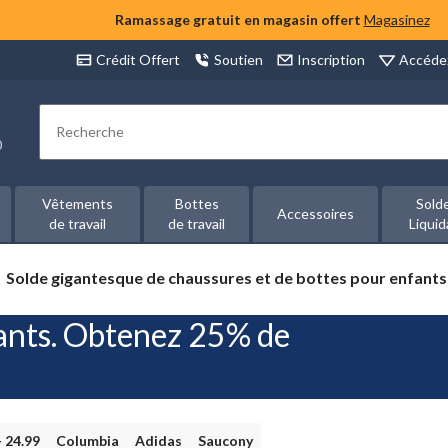
Ramassage gratuit en magasin offert
Magasinez
Accéde
Crédit Offert
Soutien
Inscription
Rechercher
00
Vêtements
Bottes
Sold
Accessoires
de travail
de travail
Liquid
Solde
Solde gigantesque de chaussures et de bottes pour enfants
gigantesque
de
ants. Obtenez 25% de
chaussures
et
de
bottes
pour
enfants
- 24.99
Columbia
Adidas
Saucony