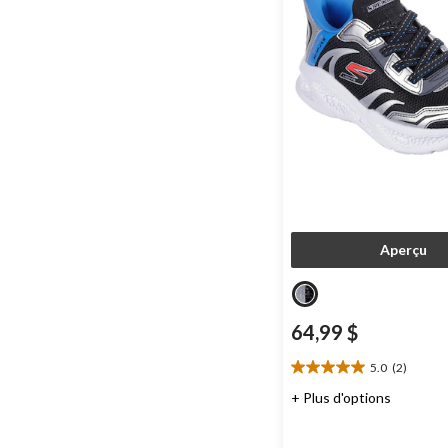
Aperçu
64,99 $
5.0
(2)
5.0
étoile(s)
+ Plus d'options
sur
5.