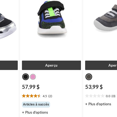
Aperçu
Aper
57,99 $
53,99 $
4.5
(2)
0.0
(0)
4.5
0.0
étoile(s)
étoile(s)
+ Plus d'options
Articles à succès
sur
sur
+ Plus d'options
5.
5.