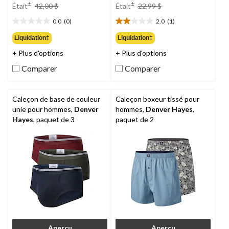
prix
prix
±
±
Était
42,00 $
Était
22,99 $
était
était
0.0
(0)
2.0
(1)
42,00 $
22,99 $
0.0
2.0
étoile(s)
étoile(s)
Liquidation‡
Liquidation‡
sur
sur
+ Plus d'options
+ Plus d'options
5.
5.
1
Comparer
Comparer
évaluation
Caleçon de base de couleur
Caleçon boxeur tissé pour
unie pour hommes,
Denver
hommes,
Denver Hayes
,
Hayes
, paquet de 3
paquet de 2
Aperçu
Aperçu