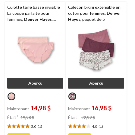
Culotte taille basse invisible
Caleçon bikini extensible en
La coupe parfaite pour
coton pour femmes,
Denver
femmes,
Denver Hayes
,
Hayes
, paquet de 5
paquet de 2
Aperçu
Aperçu
14,98 $
16,98 $
Maintenant
Maintenant
prix
prix
±
±
Était
19,98 $
Était
22,99 $
était
était
5.0
(1)
4.0
(1)
19,98 $
22,99 $
5.0
4.0
étoile(s)
étoile(s)