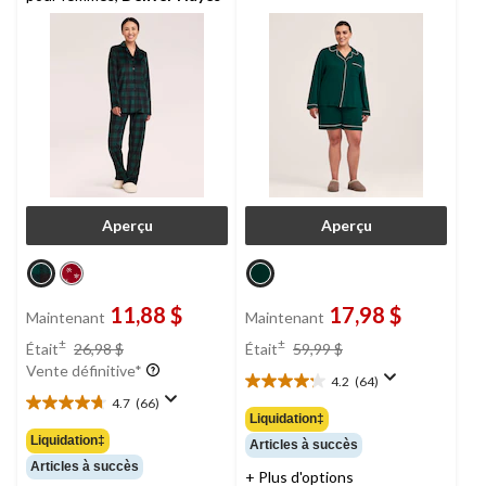
Aperçu
Aperçu
11,88 $
17,98 $
Maintenant
Maintenant
prix
prix
±
±
Était
26,98 $
Était
59,99 $
était
était
Vente définitive*
4.2
(64)
26,98 $
59,99 $
4.2
4.7
(66)
étoile(s)
4.7
Liquidation‡
sur
étoile(s)
Liquidation‡
Articles à succès
5.
sur
Articles à succès
64
5.
+ Plus d'options