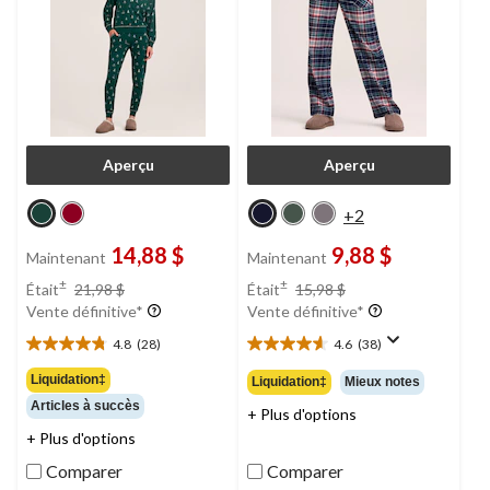
Aperçu
Aperçu
+2
14,88 $
9,88 $
Maintenant
Maintenant
prix
prix
±
±
Était
21,98 $
Était
15,98 $
était
était
Vente définitive*
Vente définitive*
21,98 $
15,98 $
4.8
(28)
4.6
(38)
4.8
4.6
étoile(s)
étoile(s)
Liquidation‡
Liquidation‡
Mieux notes
sur
sur
Articles à succès
+ Plus d'options
5.
5.
28
38
+ Plus d'options
évaluations
évaluations
Comparer
Comparer