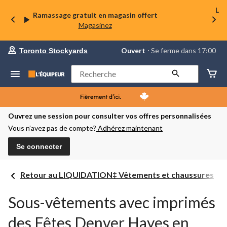
La 
Ramassage gratuit en magasin offert
Magasinez
votre
Ouvert
⋅ Se ferme dans 17:00
Toronto Stockyards
magasin
préféré
est
Rechercher
Toronto
Stockyards,
courament
Ouvert,
Se
Ouvrez une session pour consulter vos offres personnalisées
ferme
Vous n’avez pas de compte?
Adhérez maintenant
dans
à
17:00
Se connecter
cliquer
pour
changer
Retour au LIQUIDATION‡ Vêtements et chaussures
Sous-vêtements avec imprimés
des Fêtes Denver Hayes en