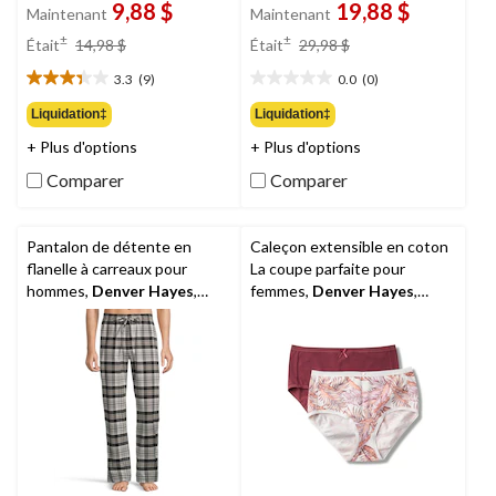
9,88 $
19,88 $
Maintenant
Maintenant
prix
prix
±
±
Était
14,98 $
Était
29,98 $
était
était
3.3
(9)
0.0
(0)
14,98 $
29,98 $
3.3
0.0
étoile(s)
étoile(s)
Liquidation‡
Liquidation‡
sur
sur
+ Plus d'options
+ Plus d'options
5.
5.
9
Comparer
Comparer
évaluations
Pantalon de détente en
Caleçon extensible en coton
flanelle à carreaux pour
La coupe parfaite pour
hommes,
Denver Hayes
,
femmes,
Denver Hayes
,
paquet de 2
paquet de 2