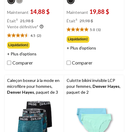
14,88 $
19,88 $
Maintenant
Maintenant
prix
prix
±
±
Était
21,98 $
Était
29,98 $
était
était
Vente définitive*
5.0
(1)
21,98 $
29,98 $
5.0
4.5
(2)
étoile(s)
4.5
Liquidation‡
sur
étoile(s)
Liquidation‡
+ Plus d'options
5.
sur
+ Plus d'options
1
5.
évaluation
2
Comparer
Comparer
évaluations
Caleçon boxeur à la mode en
Culotte bikini invisible LCP
microfibre pour hommes,
pour femmes,
Denver Hayes
,
Denver Hayes
, paquet de 3
paquet de 2