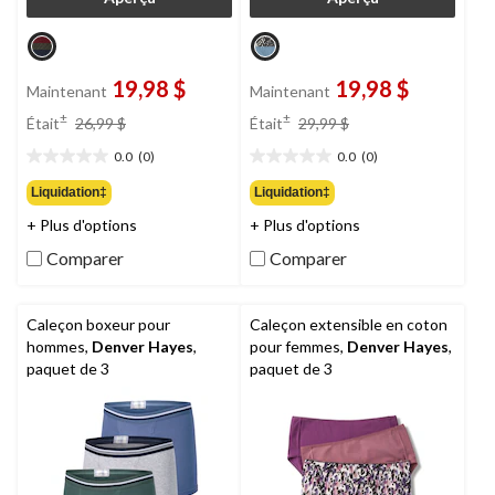
19,98 $
19,98 $
Maintenant
Maintenant
prix
prix
±
±
Était
26,99 $
Était
29,99 $
était
était
0.0
(0)
0.0
(0)
26,99 $
29,99 $
0.0
0.0
étoile(s)
étoile(s)
Liquidation‡
Liquidation‡
sur
sur
+ Plus d'options
+ Plus d'options
5.
5.
Comparer
Comparer
Caleçon boxeur pour
Caleçon extensible en coton
hommes,
Denver Hayes
,
pour femmes,
Denver Hayes
,
paquet de 3
paquet de 3