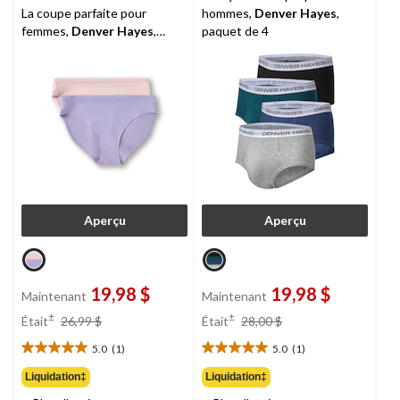
La coupe parfaite pour
hommes,
Denver Hayes
,
femmes,
Denver Hayes
,
paquet de 4
paquet de 2
Aperçu
Aperçu
19,98 $
19,98 $
Maintenant
Maintenant
prix
prix
±
±
Était
26,99 $
Était
28,00 $
était
était
5.0
(1)
5.0
(1)
26,99 $
28,00 $
5.0
5.0
étoile(s)
étoile(s)
Liquidation‡
Liquidation‡
sur
sur