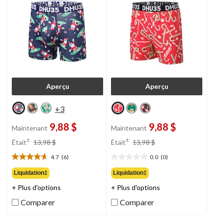
Aperçu
Aperçu
+3
9,88 $
9,88 $
Maintenant
Maintenant
prix
prix
±
±
Était
13,98 $
Était
13,98 $
était
était
4.7
(6)
0.0
(0)
13,98 $
13,98 $
4.7
0.0
étoile(s)
étoile(s)
Liquidation‡
Liquidation‡
sur
sur
+ Plus d'options
+ Plus d'options
5.
5.
6
Comparer
Comparer
évaluations