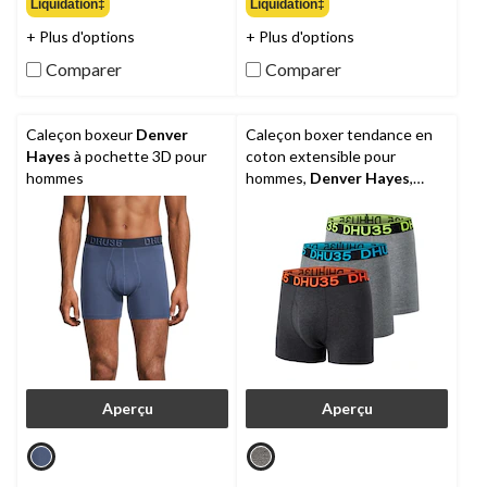
Liquidation‡
Liquidation‡
sur
sur
+ Plus d'options
+ Plus d'options
5.
5.
1
1
Comparer
Comparer
évaluation
évaluation
Caleçon boxeur
Denver
Caleçon boxer tendance en
Hayes
à pochette 3D pour
coton extensible pour
hommes
hommes,
Denver Hayes
,
paquet de 3
Aperçu
Aperçu