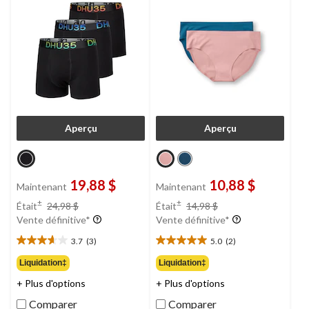
Aperçu
Aperçu
19,88 $
10,88 $
Maintenant
Maintenant
prix
prix
±
±
Était
24,98 $
Était
14,98 $
était
était
Vente définitive*
Vente définitive*
24,98 $
14,98 $
3.7
(3)
5.0
(2)
3.7
5.0
étoile(s)
étoile(s)
Liquidation‡
Liquidation‡
sur
sur
+ Plus d'options
+ Plus d'options
5.
5.
3
2
Comparer
Comparer