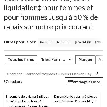
liquidation‡ pour femmes et
pour hommes Jusqu'à 50 % de
rabais sur notre prix courant
Filtres populaires:
Femmes
Hommes
$ 0 - 24.99
$ 25 - 4
Tous les filtres
Trier:
Pertinence
Marque
Aub
57 résultats
Affichage en liste
Ensemble de pyjama 2 pièces
Ensemble de pyjama 3 pièces
en micropeluche brossée
pour femmes,
Denver Hayes
pour femmes,
Denver Hayes