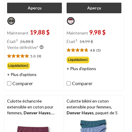
Aperçu
Aperçu
19,88 $
9,98 $
Maintenant
Maintenant
prix
prix
±
±
Était
26,88 $
Était
14,99 $
était
était
Vente définitive*
4.8
(5)
26,88 $
14,99 $
4.8
5.0
(9)
étoile(s)
5.0
Liquidation‡
sur
étoile(s)
Liquidation‡
+ Plus d'options
5.
sur
+ Plus d'options
5
5.
évaluations
9
Comparer
Comparer
évaluations
Culotte échancrée
Culotte bikini en coton
extensible en coton pour
extensible pour femmes,
femmes,
Denver Hayes
,
Denver Hayes
, paquet de 5
paquet de 2