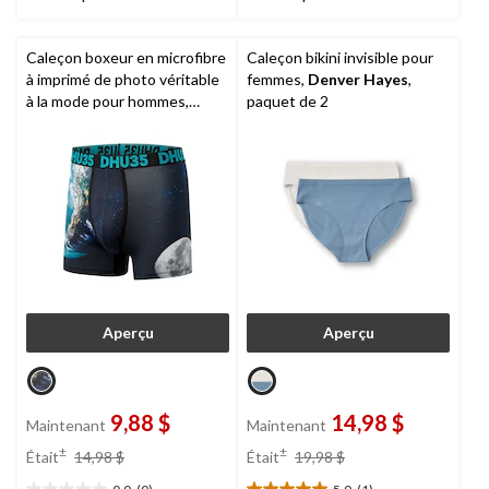
évaluations
évaluations
Caleçon boxeur en microfibre
Caleçon bikini invisible pour
à imprimé de photo véritable
femmes,
Denver Hayes
,
à la mode pour hommes,
paquet de 2
Denver Hayes
Aperçu
Aperçu
9,88 $
14,98 $
Maintenant
Maintenant
prix
prix
±
±
Était
14,98 $
Était
19,98 $
était
était