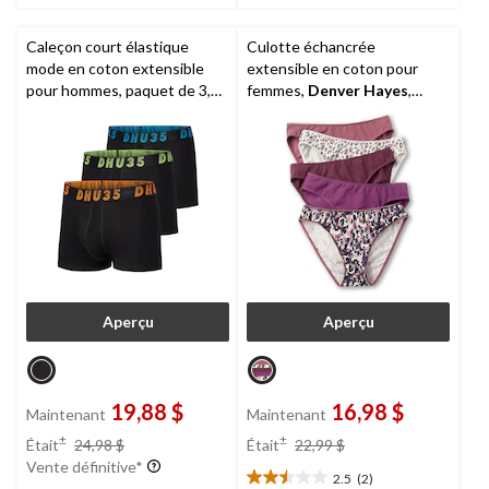
Caleçon court élastique
Culotte échancrée
mode en coton extensible
extensible en coton pour
pour hommes, paquet de 3,
femmes,
Denver Hayes
,
Denver Hayes
paquet de 5
Aperçu
Aperçu
19,88 $
16,98 $
Maintenant
Maintenant
prix
prix
±
±
Était
24,98 $
Était
22,99 $
était
était
Vente définitive*
2.5
(2)
24,98 $
22,99 $
2.5