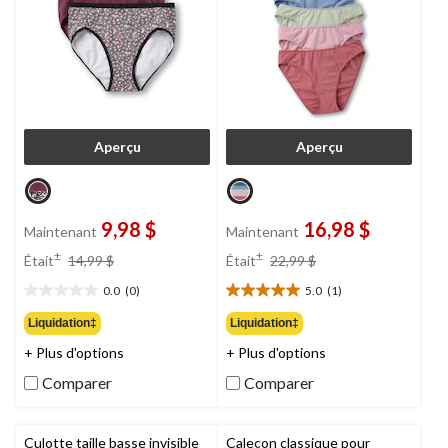
Aperçu
Aperçu
9,98 $
16,98 $
Maintenant
Maintenant
prix
prix
±
±
Était
14,99 $
Était
22,99 $
était
était
0.0
(0)
5.0
(1)
14,99 $
22,99 $
0.0
5.0
étoile(s)
étoile(s)
Liquidation‡
Liquidation‡
sur
sur
+ Plus d'options
+ Plus d'options
5.
5.
1
Comparer
Comparer
évaluation
Culotte taille basse invisible
Caleçon classique pour