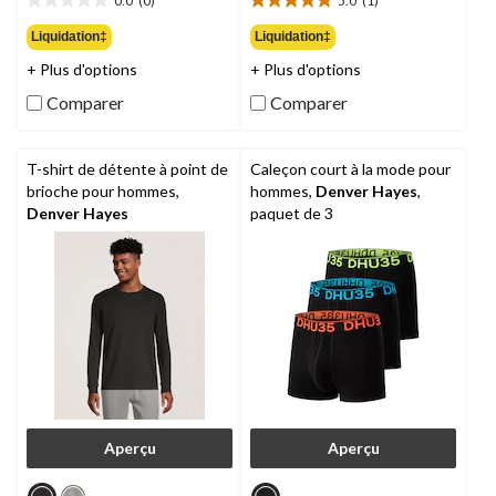
0.0
(0)
5.0
(1)
14,98 $
19,98 $
0.0
5.0
étoile(s)
étoile(s)
Liquidation‡
Liquidation‡
sur
sur
+ Plus d'options
+ Plus d'options
5.
5.
1
Comparer
Comparer
évaluation
T-shirt de détente à point de
Caleçon court à la mode pour
brioche pour hommes,
hommes,
Denver Hayes
,
Denver Hayes
paquet de 3
Aperçu
Aperçu