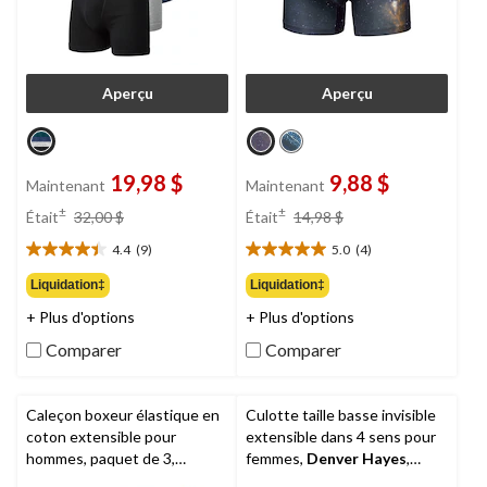
Aperçu
Aperçu
19,98 $
9,88 $
Maintenant
Maintenant
prix
prix
±
±
Était
32,00 $
Était
14,98 $
était
était
4.4
(9)
5.0
(4)
32,00 $
14,98 $
4.4
5.0
étoile(s)
étoile(s)
Liquidation‡
Liquidation‡
sur
sur
+ Plus d'options
+ Plus d'options
5.
5.
9
4
Comparer
Comparer
évaluations
évaluations
Caleçon boxeur élastique en
Culotte taille basse invisible
coton extensible pour
extensible dans 4 sens pour
hommes, paquet de 3,
femmes,
Denver Hayes
,
Denver Hayes
paquet de 2