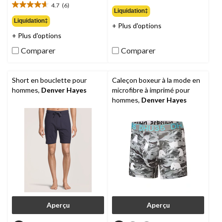
4.7
(6)
étoile(s)
4.7
Liquidation‡
sur
étoile(s)
Liquidation‡
+ Plus d'options
5.
sur
+ Plus d'options
2
5.
évaluations
6
Comparer
Comparer
évaluations
Short en bouclette pour
Caleçon boxeur à la mode en
hommes,
Denver Hayes
microfibre à imprimé pour
hommes,
Denver Hayes
Aperçu
Aperçu