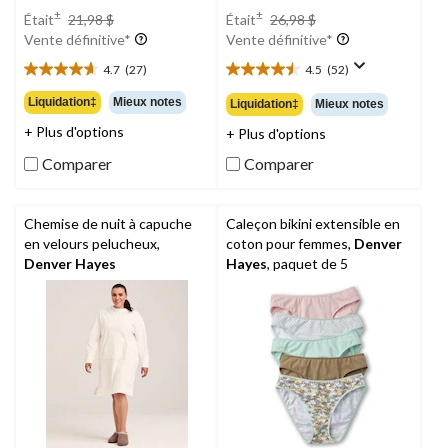
prix
prix
±
±
Était
21,98 $
Était
26,98 $
était
était
Vente définitive*
Vente définitive*
21,98 $
26,98 $
4.7
(27)
4.5
(52)
4.7
4.5
étoile(s)
étoile(s)
Liquidation‡
Mieux notes
Liquidation‡
Mieux notes
sur
sur
+ Plus d'options
+ Plus d'options
5.
5.
27
52
Comparer
Comparer
évaluations
évaluations
Chemise de nuit à capuche
Caleçon bikini extensible en
en velours pelucheux,
coton pour femmes,
Denver
Denver Hayes
Hayes
, paquet de 5