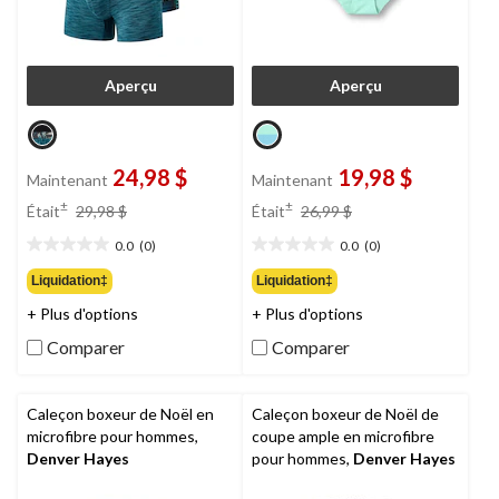
Aperçu
Aperçu
24,98 $
19,98 $
Maintenant
Maintenant
prix
prix
±
±
Était
29,98 $
Était
26,99 $
était
était
0.0
(0)
0.0
(0)
29,98 $
26,99 $
0.0
0.0
étoile(s)
étoile(s)
Liquidation‡
Liquidation‡
sur
sur
+ Plus d'options
+ Plus d'options
5.
5.
Comparer
Comparer
Caleçon boxeur de Noël en
Caleçon boxeur de Noël de
microfibre pour hommes,
coupe ample en microfibre
Denver Hayes
pour hommes,
Denver Hayes