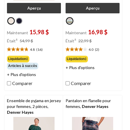
Aperçu
Aperçu
15,98 $
16,98 $
Maintenant
Maintenant
prix
prix
±
±
Était
54,99 $
Était
22,99 $
était
était
4.8
(16)
4.0
(2)
54,99 $
22,99 $
4.8
4.0
étoile(s)
étoile(s)
Liquidation‡
Liquidation‡
sur
sur
Articles à succès
+ Plus d'options
5.
5.
16
2
+ Plus d'options
évaluations
évaluations
Comparer
Comparer
Ensemble de pyjama en jersey
Pantalon en flanelle pour
pour femmes, 2 pièces,
femmes,
Denver Hayes
Denver Hayes