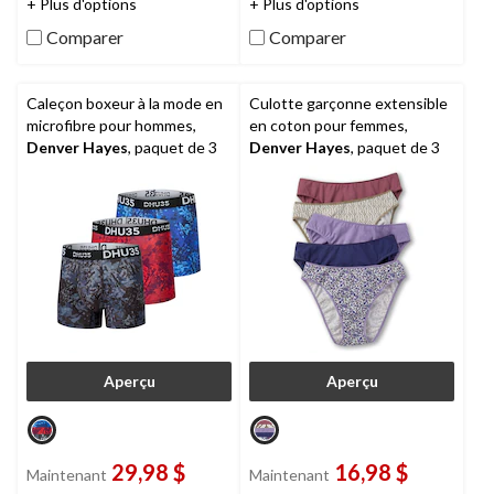
+ Plus d'options
+ Plus d'options
5.
5.
1
1
Comparer
Comparer
évaluation
évaluation
Caleçon boxeur à la mode en
Culotte garçonne extensible
microfibre pour hommes,
en coton pour femmes,
Denver Hayes
, paquet de 3
Denver Hayes
, paquet de 3
Aperçu
Aperçu
29,98 $
16,98 $
Maintenant
Maintenant