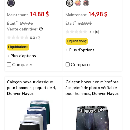
14,88 $
14,98 $
Maintenant
Maintenant
prix
prix
±
±
Était
19,98 $
Était
22,00 $
était
était
Vente définitive*
0.0
(0)
19,98 $
22,00 $
0.0
0.0
(0)
étoile(s)
0.0
Liquidation‡
sur
étoile(s)
Liquidation‡
+ Plus d'options
5.
sur
+ Plus d'options
5.
Comparer
Comparer
Caleçon boxeur classique
Caleçon boxeur en microfibre
pour hommes, paquet de 4,
à imprimé de photo véritable
Denver Hayes
pour hommes,
Denver Hayes