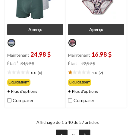
Aperçu
Aperçu
24,98 $
16,98 $
Maintenant
Maintenant
prix
prix
±
±
Était
34,99 $
Était
22,99 $
était
était
0.0
(0)
1.0
(2)
34,99 $
22,99 $
0.0
1.0
étoile(s)
étoile(s)
Liquidation‡
Liquidation‡
sur
sur
+ Plus d'options
+ Plus d'options
5.
5.
2
Comparer
Comparer
évaluations
Affichage de 1 à 40 de 57 articles