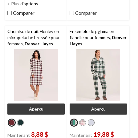
évaluations
66
+ Plus d'options
évaluations
Comparer
Comparer
Chemise de nuit Henley en
Ensemble de pyjama en
micropeluche brossée pour
flanelle pour femmes,
Denver
femmes,
Denver Hayes
Hayes
Aperçu
Aperçu
8,88 $
19,88 $
Maintenant
Maintenant