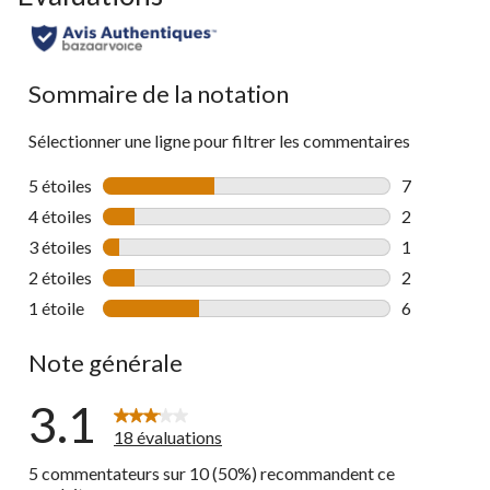
Sommaire de la notation
Sélectionner une ligne pour filtrer les commentaires
5 étoiles
étoiles
7
7 commentai
4 étoiles
étoiles
2
2 commentai
3 étoiles
étoiles
1
1 commentai
2 étoiles
étoiles
2
2 commentai
1 étoile
étoiles
6
6 commentai
Note générale
3.1
18 évaluations
5 commentateurs sur 10 (50%) recommandent ce