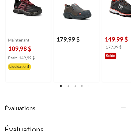
Sport
FreshTech et
Ortholite pou
hommes, Helly
Hansen
179,99 $
149,99 $
Maintenant
prix
179,99 $
109,98 $
étai
prix
Solde
Était
149,99 $
179,
était
Liquidation‡
149,99 $
Évaluations
Évaluations