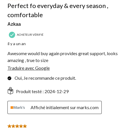
Perfect fo everyday & every season ,
comfortable
Azkaa
ACHETEUR VÉRIFIÉ
il y a un an
Awesome would buy again provides great support, looks
amazing , true to size
Traduire avec Google
Oui, Je recommande ce produit.
Produit testé :
2024-12-29
Affiché initialement sur marks.com
5 étoile(s) sur 5.