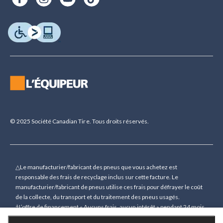
© 2025 Société Canadian Tire. Tous droits réservés.
△Le manufacturier/fabricant des pneus que vous achetez est
responsable des frais de recyclage inclus sur cette facture. Le
manufacturier/fabricant de pneus utilise ces frais pour défrayer le coût
de la collecte, du transport et du traitement des pneus usagés.
†L’offre de financement « Aucuns frais, aucun intérêt » pendant 24 mois
(sauf indication contraire) n’est accordée que sur demande sous