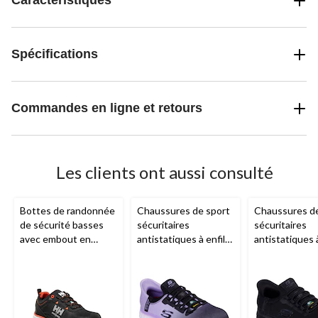
Caractéristiques
Spécifications
Commandes en ligne et retours
Les clients ont aussi consulté
Bottes de randonnée
Chaussures de sport
Chaussures de
de sécurité basses
sécuritaires
sécuritaires
avec embout en
antistatiques à enfiler
antistatiques à
aluminium et semelle
pour femmes, Slip-
pour femmes, S
en composite pour
Ins,
Skechers
Skechers
femmes,
Helly
Hansen Workwear