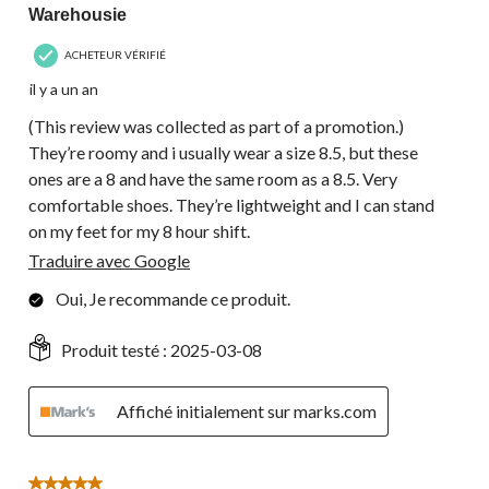
Warehousie
ACHETEUR VÉRIFIÉ
il y a un an
(This review was collected as part of a promotion.)
They’re roomy and i usually wear a size 8.5, but these
ones are a 8 and have the same room as a 8.5. Very
comfortable shoes. They’re lightweight and I can stand
on my feet for my 8 hour shift.
Traduire avec Google
Oui, Je recommande ce produit.
Produit testé :
2025-03-08
Affiché initialement sur marks.com
5 étoile(s) sur 5.