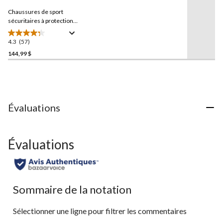
commentaires.
Chaussures de sport
Lien
vers
sécuritaires à protection
la
en acier pour femmes,
même
Woodward, CAT
4.3
(57)
4.3
page.
étoile(s)
144,99 $
sur
5.
57
évaluations
Évaluations
Évaluations
Sommaire de la notation
Sélectionner une ligne pour filtrer les commentaires