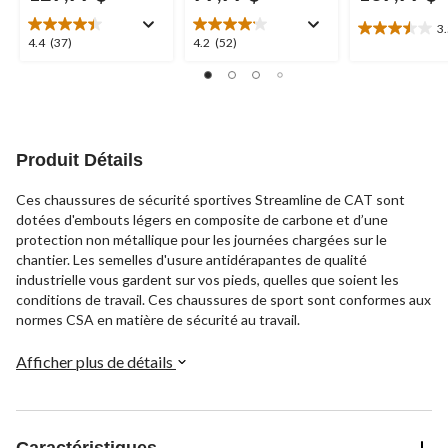
3
3.5
4.4
4.2
4.4
(37)
4.2
(52)
étoile(s)
étoile(s)
étoile(s)
sur
sur
sur
5.
5.
5.
17
37
52
évaluations
évaluations
évaluations
Produit Détails
Ces chaussures de sécurité sportives Streamline de CAT sont
dotées d'embouts légers en composite de carbone et d’une
protection non métallique pour les journées chargées sur le
chantier. Les semelles d'usure antidérapantes de qualité
industrielle vous gardent sur vos pieds, quelles que soient les
conditions de travail. Ces chaussures de sport sont conformes aux
normes CSA en matière de sécurité au travail.
Afficher plus de détails