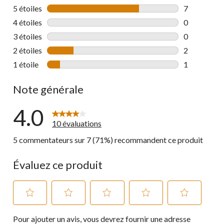
5 étoiles
étoiles
7
7 commentai
4 étoiles
étoiles
0
0 commentai
3 étoiles
étoiles
0
0 commentai
2 étoiles
étoiles
2
2 commentai
1 étoile
étoiles
1
1 commentai
Note générale
4.0
10 évaluations
5 commentateurs sur 7 (71%) recommandent ce produit
Évaluez ce produit
Sélectionnez
Sélectionnez
Sélectionnez
Sélectionnez
Sélectionnez
Pour ajouter un avis, vous devrez fournir une adresse
pour
pour
pour
pour
pour