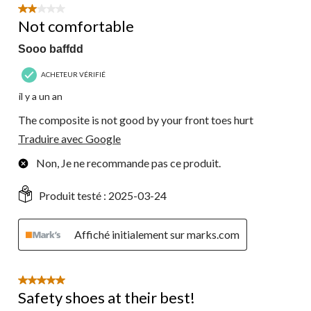
2 étoile(s) sur 5.
Not comfortable
Sooo baffdd
ACHETEUR VÉRIFIÉ
il y a un an
The composite is not good by your front toes hurt
Traduire avec Google
Non, Je ne recommande pas ce produit.
Produit testé :
2025-03-24
Affiché initialement sur marks.com
5 étoile(s) sur 5.
Safety shoes at their best!