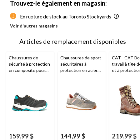
Trouvez-le également en magasin:
En rupture de stock au Toronto Stockyards
Voir d'autres magasins
Articles de remplacement disponibles
Chaussures de
Chaussures de sport
CAT - CAT Bo
sécurité à protection
sécuritaires à
travail à tige 
en composite pour
protection en acier
et à protectio
femmes,
pour femmes,
acier, pour fe
Streamline 2.0, CAT
Woodward, CAT
Clover
159,99 $
144,99 $
219,99 $