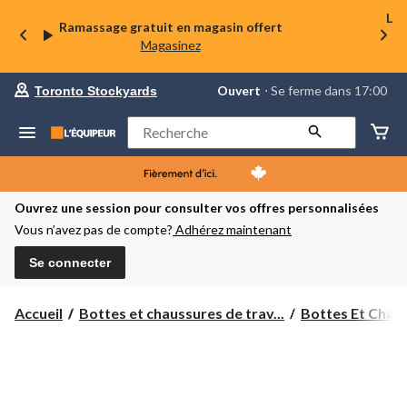
La 
Ramassage gratuit en magasin offert
Magasinez
votre
Ouvert
⋅ Se ferme dans 17:00
Toronto Stockyards
magasin
préféré
est
Rechercher
Toronto
Stockyards,
courament
Ouvert,
Se
Ouvrez une session pour consulter vos offres personnalisées
ferme
Vous n’avez pas de compte?
Adhérez maintenant
dans
à
17:00
Se connecter
cliquer
pour
changer
Accueil
Bottes et chaussures de trav...
Bottes Et Chaus