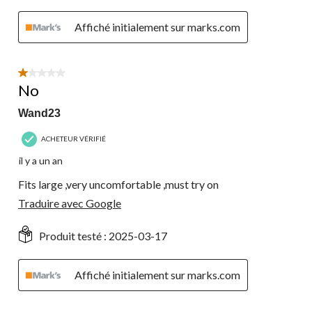
Affiché initialement sur marks.com
1 étoile(s) sur 5.
No
Wand23
ACHETEUR VÉRIFIÉ
il y a un an
Fits large ,very uncomfortable ,must try on
Traduire avec Google
Produit testé :
2025-03-17
Affiché initialement sur marks.com