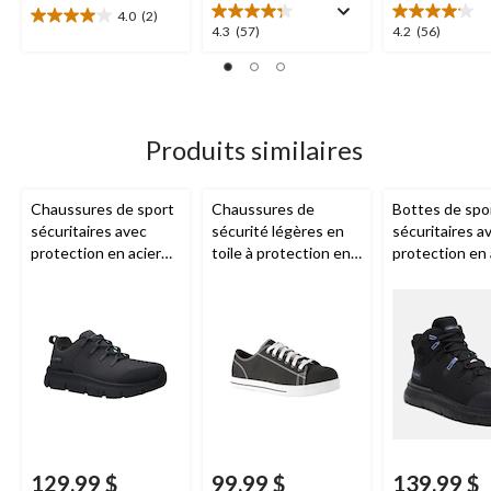
4.0
(2)
4.0
4.3
4.2
4.3
(57)
4.2
(56)
étoile(s)
étoile(s)
étoile(s)
sur
sur
sur
5.
5.
5.
2
57
56
évaluations
évaluations
évaluations
Produits similaires
Chaussures de sport
Chaussures de
Bottes de spo
sécuritaires avec
sécurité légères en
sécuritaires a
protection en acier
toile à protection en
protection en 
pour femmes,
aluminium et en
pour femmes,
Intercept,
composite pour
Intercept,
Timberland PRO
femmes,
Dakota
Timberland
WorkPro Series
129,99 $
99,99 $
139,99 $