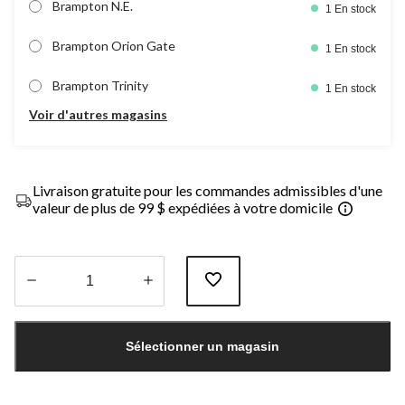
Brampton N.E.
1 En stock
Brampton Orion Gate
1 En stock
Brampton Trinity
1 En stock
Voir d'autres magasins
Livraison gratuite pour les commandes admissibles d'une
valeur de plus de 99 $ expédiées à votre domicile
Quantité
mise
Sélectionner un magasin
à
jour
à
1