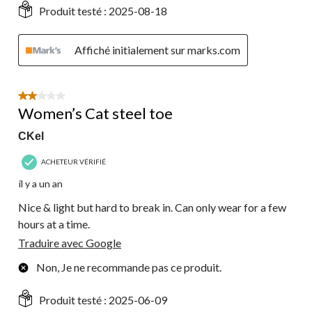
Produit testé :
2025-08-18
Affiché initialement sur marks.com
2 étoile(s) sur 5.
Women’s Cat steel toe
CKel
ACHETEUR VÉRIFIÉ
il y a un an
Nice & light but hard to break in. Can only wear for a few
hours at a time.
Traduire avec Google
Non, Je ne recommande pas ce produit.
Produit testé :
2025-06-09