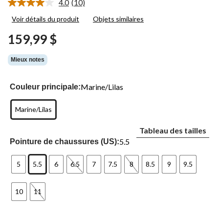
4.0
(10)
Lire
les
Voir détails du produit
Objets similaires
10
commentaires.
159,99 $
Lien
vers
la
Mieux notes
même
page.
Marine/Lilas
Couleur principale:
Marine/Lilas
Tableau des tailles
5.5
Pointure de chaussures (US):
5
5.5
6
6.5
7
7.5
8
8.5
9
9.5
10
11