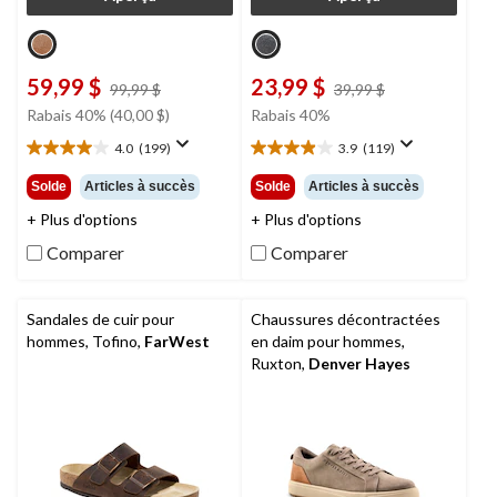
59,99 $
23,99 $
prix
prix
99,99 $
39,99 $
était
était
Rabais 40% (40,00 $)
Rabais 40%
99,99 $
39,99 $
4.0
(199)
3.9
(119)
4.0
3.9
étoile(s)
étoile(s)
Solde
Articles à succès
Solde
Articles à succès
sur
sur
+ Plus d'options
+ Plus d'options
5.
5.
199
119
Comparer
Comparer
évaluations
évaluations
Sandales de cuir pour
Chaussures décontractées
hommes, Tofino,
FarWest
en daim pour hommes,
Ruxton,
Denver Hayes