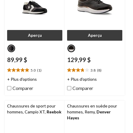
Aperçu
Aperçu
89,99 $
129,99 $
5.0
(1)
3.8
(8)
5.0
3.8
étoile(s)
étoile(s)
+ Plus d'options
+ Plus d'options
sur
sur
Comparer
Comparer
5.
5.
1
8
évaluation
évaluations
Chaussures de sport pour
Chaussures en suède pour
hommes, Campio XT,
Reebok
hommes, Remy,
Denver
Hayes