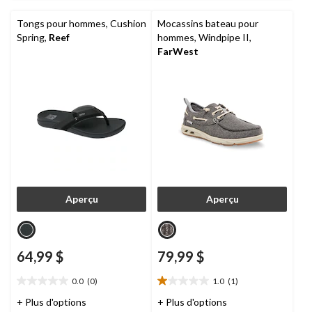
Tongs pour hommes, Cushion
Mocassins bateau pour
Spring,
Reef
hommes, Windpipe II,
FarWest
Aperçu
Aperçu
64,99 $
79,99 $
0.0
(0)
1.0
(1)
0.0
1.0
étoile(s)
étoile(s)
+ Plus d'options
+ Plus d'options