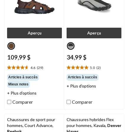
Aperçu
Aperçu
109,99 $
34,99 $
4.6
(29)
5.0
(2)
4.6
5.0
étoile(s)
étoile(s)
Articles à succès
Articles à succès
sur
sur
Mieux notes
+ Plus d'options
5.
5.
29
2
+ Plus d'options
évaluations
évaluations
Comparer
Comparer
Chaussures de sport pour
Chaussures hybrides Flex
hommes, Court Advance,
pour hommes, Kavala,
Denver
Reebok
Hayes