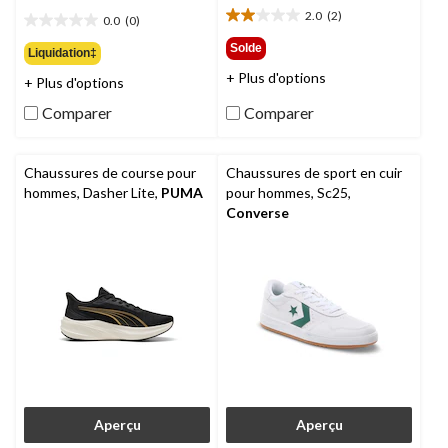
79,99 $
était
2.0
(2)
0.0
(0)
2.0
119,99 $
0.0
étoile(s)
étoile(s)
Solde
Liquidation‡
sur
sur
+ Plus d'options
5.
+ Plus d'options
5.
2
Comparer
Comparer
évaluations
Chaussures de course pour
Chaussures de sport en cuir
hommes, Dasher Lite,
PUMA
pour hommes, Sc25,
Converse
Aperçu
Aperçu