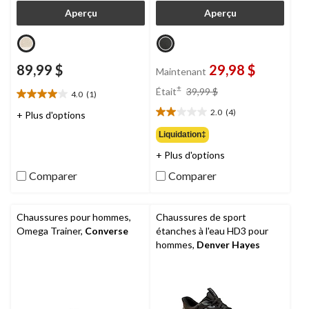
Aperçu
Aperçu
89,99 $
29,98 $
Maintenant
prix
±
Était
39,99 $
4.0
(1)
4.0
était
étoile(s)
2.0
(4)
39,99 $
+ Plus d'options
2.0
sur
étoile(s)
Liquidation‡
5.
sur
1
+ Plus d'options
5.
évaluation
4
Comparer
Comparer
évaluations
Chaussures pour hommes,
Chaussures de sport
Omega Trainer,
Converse
étanches à l'eau HD3 pour
hommes,
Denver Hayes