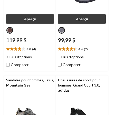
Aperçu
Aperçu
119,99 $
99,99 $
4.0
(4)
4.4
(7)
4.0
4.4
étoile(s)
étoile(s)
+ Plus d'options
+ Plus d'options
sur
sur
Comparer
Comparer
5.
5.
4
7
évaluations
évaluations
Sandales pour hommes, Talus,
Chaussures de sport pour
Mountain Gear
hommes, Grand Court 3.0,
adidas