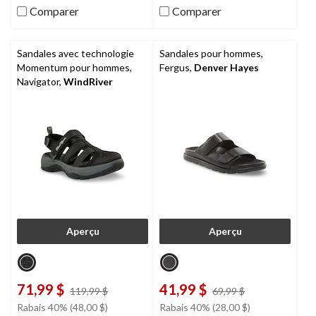
sur
sur
Comparer
Comparer
5.
5.
1
évaluation
Sandales avec technologie
Sandales pour hommes,
Momentum pour hommes,
Fergus,
Denver Hayes
Navigator,
WindRiver
Aperçu
Aperçu
71,99 $
41,99 $
prix
prix
119,99 $
69,99 $
était
était
Rabais 40% (48,00 $)
Rabais 40% (28,00 $)