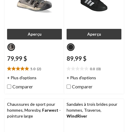
Aperçu
Aperçu
79,99 $
89,99 $
5.0
(2)
0.0
(0)
5.0
0.0
étoile(s)
étoile(s)
+ Plus d'options
+ Plus d'options
sur
sur
Comparer
Comparer
5.
5.
2
évaluations
Chaussures de sport pour
Sandales à trois brides pour
hommes, Moresby,
Farwest
-
hommes, Traverse,
pointure large
WindRiver