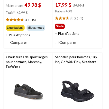
49,98 $
17,99 $
prix
Maintenant
29,99 $
était
prix
Rabais 40%
±
Était
69,99 $
29,99 $
était
3.5
(4)
4.7
(15)
3.5
69,99 $
4.7
étoile(s)
étoile(s)
Solde
Liquidation‡
Mieux notes
sur
sur
+ Plus d'options
5.
+ Plus d'options
5.
4
15
Comparer
Comparer
évaluations
évaluations
Chaussures de sport larges
Sandales pour hommes, Slip-
pour hommes, Moresby,
ins, Go Walk Flex,
Skechers
FarWest