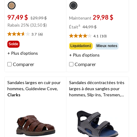
97,49 $
29,98 $
prix
129,99 $
Maintenant
était
prix
Rabais 25% (32,50 $)
±
Était
44,99 $
129,99 $
était
3.7
(6)
4.1
(10)
3.7
44,99 $
4.1
étoile(s)
étoile(s)
Solde
Liquidation‡
Mieux notes
sur
sur
+ Plus d'options
5.
+ Plus d'options
5.
6
10
Comparer
Comparer
évaluations
évaluations
Sandales larges en cuir pour
Sandales décontractées très
hommes, Guideview Cove,
larges à deux sangles pour
Clarks
hommes, Slip-ins, Tresmen,
Skechers