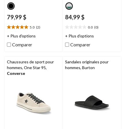
79,99 $
84,99 $
5.0
(2)
0.0
(0)
5.0
0.0
étoile(s)
étoile(s)
+ Plus d'options
+ Plus d'options
sur
sur
Comparer
Comparer
5.
5.
2
évaluations
Chaussures de sport pour
Sandales originales pour
hommes, One Star 95,
hommes, Burton
Converse