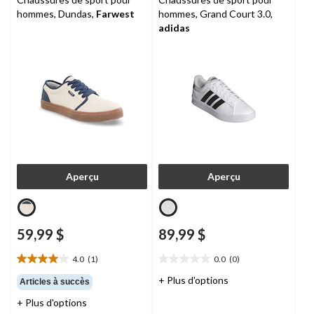
hommes, Dundas,
Farwest
hommes, Grand Court 3.0,
adidas
Aperçu
Aperçu
59,99 $
89,99 $
4.0
(1)
0.0
(0)
4.0
0.0
étoile(s)
étoile(s)
+ Plus d'options
Articles à succès
sur
sur
+ Plus d'options
5.
5.