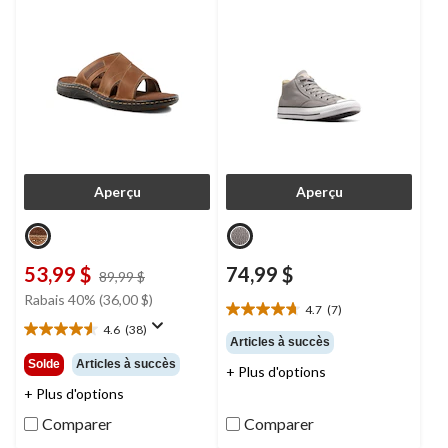
Aperçu
Aperçu
53,99 $
74,99 $
prix
89,99 $
était
Rabais 40% (36,00 $)
4.7
(7)
89,99 $
4.7
4.6
(38)
étoile(s)
4.6
Articles à succès
sur
étoile(s)
Solde
Articles à succès
+ Plus d'options
5.
sur
7
+ Plus d'options
5.
évaluations
38
Comparer
Comparer
évaluations