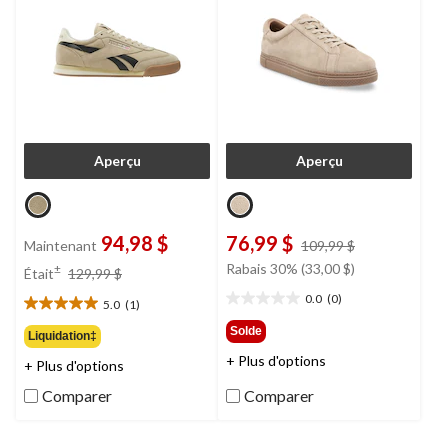
Aperçu
Aperçu
94,98 $
76,99 $
prix
Maintenant
109,99 $
était
prix
Rabais 30% (33,00 $)
±
Était
129,99 $
109,99 $
était
0.0
(0)
5.0
(1)
0.0
129,99 $
5.0
étoile(s)
étoile(s)
Solde
Liquidation‡
sur
sur
+ Plus d'options
5.
+ Plus d'options
5.
1
Comparer
Comparer
évaluation