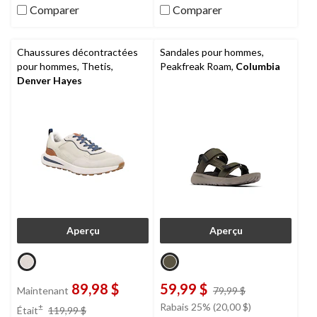
1
Comparer
Comparer
évaluation
Chaussures décontractées
Sandales pour hommes,
pour hommes, Thetis,
Peakfreak Roam,
Columbia
Denver Hayes
Aperçu
Aperçu
89,98 $
59,99 $
prix
Maintenant
79,99 $
était
prix
Rabais 25% (20,00 $)
±
Était
119,99 $