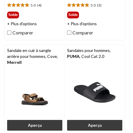
119,99 $
69,99 $
5.0
(4)
5.0
(3)
5.0
5.0
étoile(s)
étoile(s)
Solde
Solde
sur
sur
+ Plus d'options
+ Plus d'options
5.
5.
4
3
Comparer
Comparer
évaluations
évaluations
Sandale en cuir à sangle
Sandales pour hommes,
arrière pour hommes, Cove,
PUMA
, Cool Cat 2.0
Merrell
Aperçu
Aperçu