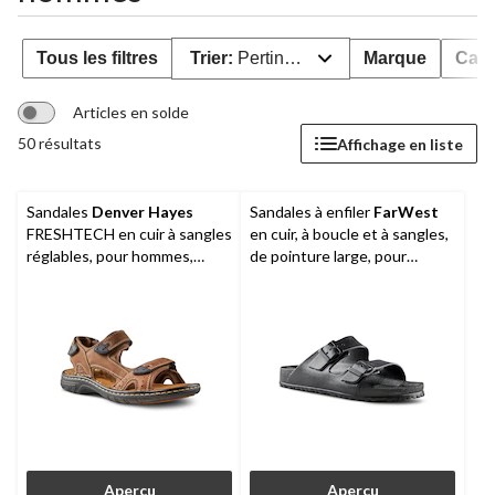
Tous les filtres
Trier:
Pertinence
Marque
Caté
Articles en solde
50 résultats
Affichage en liste
Sandales
Denver Hayes
Sandales à enfiler
FarWest
FRESHTECH en cuir à sangles
en cuir, à boucle et à sangles,
réglables, pour hommes,
de pointure large, pour
Parkdale
hommes, Enderby
Aperçu
Aperçu