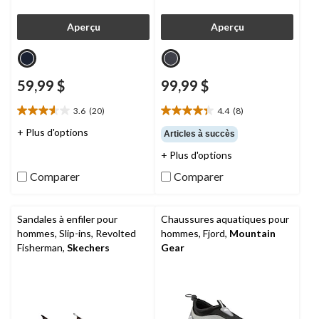
Aperçu
Aperçu
59,99 $
99,99 $
3.6
(20)
4.4
(8)
3.6
4.4
étoile(s)
étoile(s)
+ Plus d'options
Articles à succès
sur
sur
+ Plus d'options
5.
5.
20
8
Comparer
Comparer
évaluations
évaluations
Sandales à enfiler pour
Chaussures aquatiques pour
hommes, Slip-ins, Revolted
hommes, Fjord,
Mountain
Fisherman,
Skechers
Gear