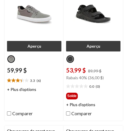
Aperçu
Aperçu
59,99 $
53,99 $
prix
89,99 $
était
Rabais 40% (36,00 $)
3.3
(6)
89,99 $
3.3
0.0
(0)
étoile(s)
0.0
+ Plus d'options
sur
étoile(s)
Solde
5.
sur
+ Plus d'options
6
5.
évaluations
Comparer
Comparer
Chaussures de sport pour
Chaussures de sport pour