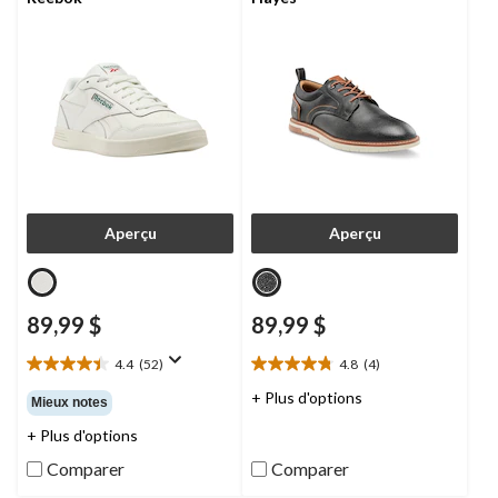
Aperçu
Aperçu
89,99 $
89,99 $
4.4
(52)
4.8
(4)
4.4
4.8
étoile(s)
étoile(s)
+ Plus d'options
Mieux notes
sur
sur
+ Plus d'options
5.
5.
52
4
Comparer
Comparer
évaluations
évaluations