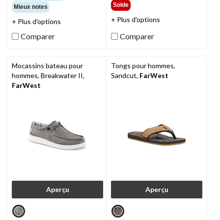
sur
étoile(s)
Solde
Mieux notes
5.
sur
+ Plus d'options
15
5.
+ Plus d'options
évaluations
2
Comparer
Comparer
évaluations
Mocassins bateau pour
Tongs pour hommes,
hommes, Breakwater II,
Sandcut,
FarWest
FarWest
Aperçu
Aperçu