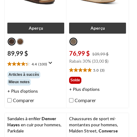
Aperçu
Aperçu
89,99 $
76,99 $
prix
109,99 $
était
Rabais 30% (33,00 $)
4.4
(100)
109,99 $
4.4
5.0
(3)
étoile(s)
5.0
Articles à succès
sur
étoile(s)
Solde
Mieux notes
5.
sur
+ Plus d'options
100
5.
+ Plus d'options
évaluations
3
Comparer
Comparer
évaluations
Sandales à enfiler
Denver
Chaussures de sport mi-
Hayes
en cuir pour hommes,
montantes pour hommes,
Parkdale
Malden Street,
Converse