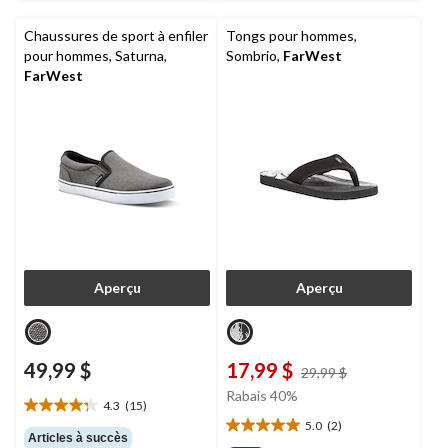
Chaussures de sport à enfiler
Tongs pour hommes,
pour hommes, Saturna,
Sombrio,
FarWest
FarWest
Aperçu
Aperçu
49,99 $
17,99 $
prix
29,99 $
était
Rabais 40%
4.3
(15)
29,99 $
4.3
5.0
(2)
étoile(s)
5.0
Articles à succès