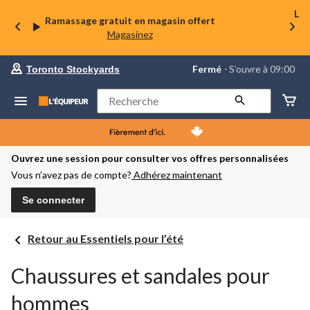
La 
Ramassage gratuit en magasin offert
Magasinez
votre
Fermé
⋅ S’ouvre à 09:00
Toronto Stockyards
magasin
préféré
est
Rechercher
Toronto
Stockyards,
courament
Fermé,
S’ouvre
Ouvrez une session pour consulter vos offres personnalisées
à
Vous n’avez pas de compte?
Adhérez maintenant
à
09:00
cliquer
Se connecter
pour
changer
Retour au Essentiels pour l’été
Chaussures et sandales pour
hommes