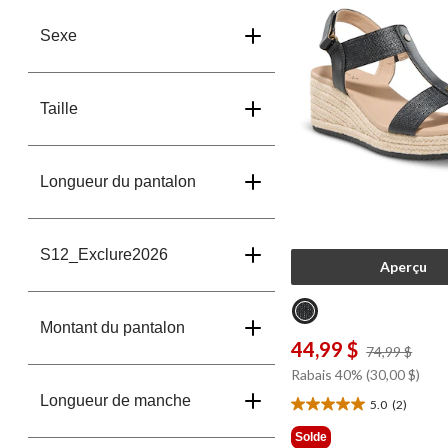
Sexe
Taille
Longueur du pantalon
S12_Exclure2026
Aperçu
Montant du pantalon
44,99 $
prix
74,99 $
était
Rabais 40% (30,00 $)
74,9
Longueur de manche
5.0
(2)
5.0
étoile(s)
Solde