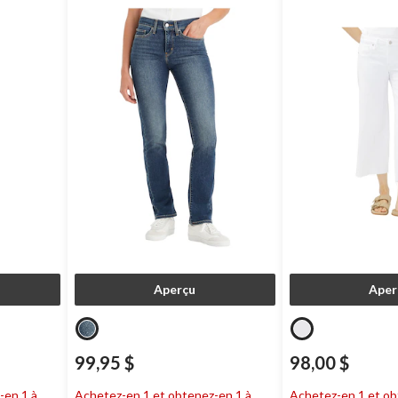
Aperçu
Aper
99,95 $
98,00 $
-en 1 à
Achetez-en 1 et obtenez-en 1 à
Achetez-en 1 et ob