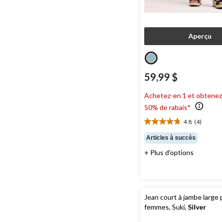
Aperçu
59,99 $
Achetez-en 1 et obtenez
50% de rabais*
4.8
(4)
4.8
étoile(s)
Articles à succès
sur
+ Plus d'options
5.
4
évaluations
Jean court à jambe large
femmes, Suki,
Silver