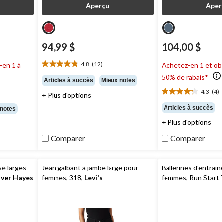
Aperçu
Aper
94,99 $
104,00 $
4.8
(12)
-en 1 à
Achetez-en 1 et ob
4.8
50% de rabais*
étoile(s)
Articles à succès
Mieux notes
sur
4.3
(4)
+ Plus d'options
4.3
5.
étoile(s)
12
Articles à succès
 notes
sur
évaluations
+ Plus d'options
5.
4
Comparer
Comparer
évaluations
sé larges
Jean galbant à jambe large pour
Ballerines d'entraî
ver Hayes
femmes, 318,
Levi's
femmes, Run Start T
Converse