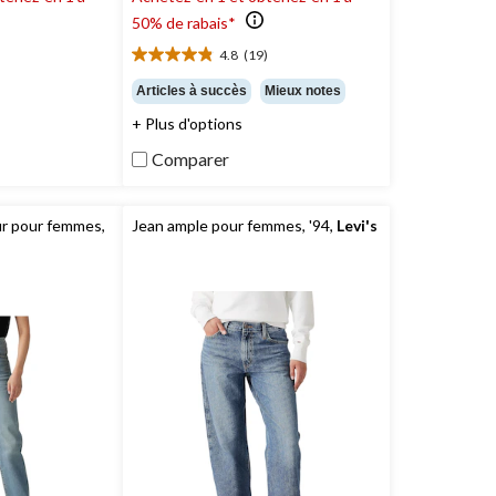
50% de rabais*
)
4.8
(19)
4.8
étoile(s)
Articles à succès
Mieux notes
sur
+ Plus d'options
5.
19
Comparer
évaluations
ur pour femmes,
Jean ample pour femmes, '94,
Levi's