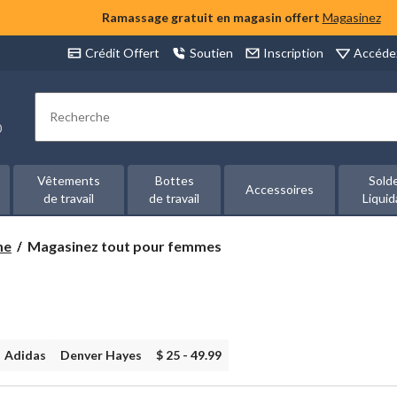
Ramassage gratuit en magasin offert
Magasinez
Accéde
Crédit Offert
Soutien
Inscription
Rechercher
00
Vêtements
Bottes
Sold
Accessoires
de travail
de travail
Liquid
Magasinez
me
Magasinez tout pour femmes
tout
pour
femmes
Adidas
Denver Hayes
$ 25 - 49.99