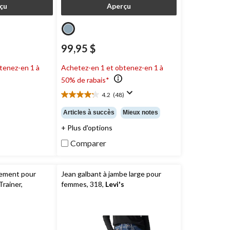
çu
Aperçu
99,95 $
tenez-en 1 à
Achetez-en 1 et obtenez-en 1 à
50% de rabais*
4.2
(48)
4.2
étoile(s)
Articles à succès
Mieux notes
sur
+ Plus d'options
5.
48
Comparer
évaluations
nement pour
Jean galbant à jambe large pour
rainer,
femmes, 318,
Levi's