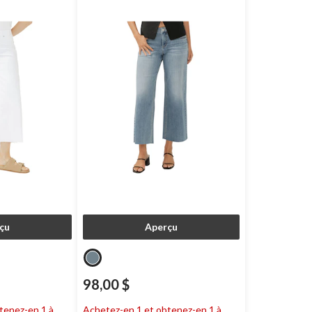
çu
Aperçu
98,00 $
tenez-en 1 à
Achetez-en 1 et obtenez-en 1 à