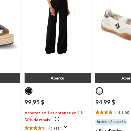
Aperçu
Aper
99,95 $
94,99 $
3.8
(6)
Achetez-en 1 et obtenez-en 1 à
9 $
3.8
50% de rabais*
étoile(s)
Articles à succès
sur
4.3
(114)
4.3
+ Plus d'options