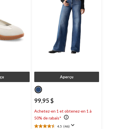
çu
Aperçu
99,95 $
Achetez-en 1 et obtenez-en 1 à
50% de rabais*
4.5
(46)
4.5