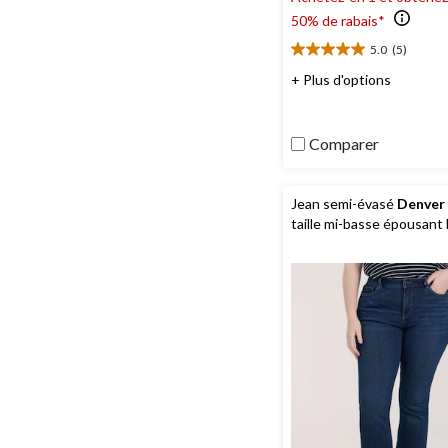
50% de rabais*
5.0
(5)
5.0
étoile(s)
+ Plus d'options
sur
5.
5
Comparer
évaluations
Jean semi-évasé
Denver
taille mi-basse épousant 
courbes pour femmes