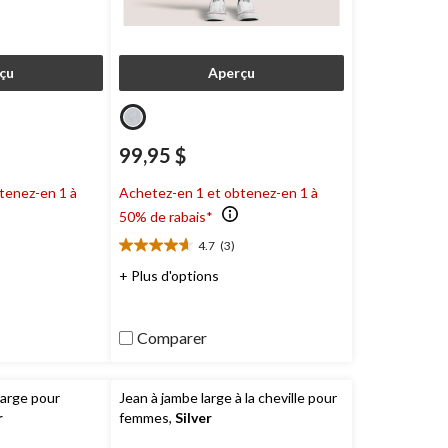
çu
Aperçu
99,95 $
tenez-en 1 à
Achetez-en 1 et obtenez-en 1 à
50% de rabais*
4.7
(3)
4.7
étoile(s)
+ Plus d'options
sur
5.
3
Comparer
évaluations
large pour
Jean à jambe large à la cheville pour
r
femmes,
Silver