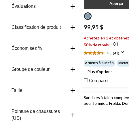
Aperçu
Évaluations
99,95 $
Classification de produit
Achetez-en 1 et obtenez
50% de rabais*
Économisez %
4.5
(41)
4.5
étoile(s)
Articles à succès
Mieux
sur
Groupe de couleur
+ Plus d'options
5.
41
Comparer
évaluations
Taille
Sandales à talon compen
pour femmes, Freida,
Den
Pointure de chaussures
(US)