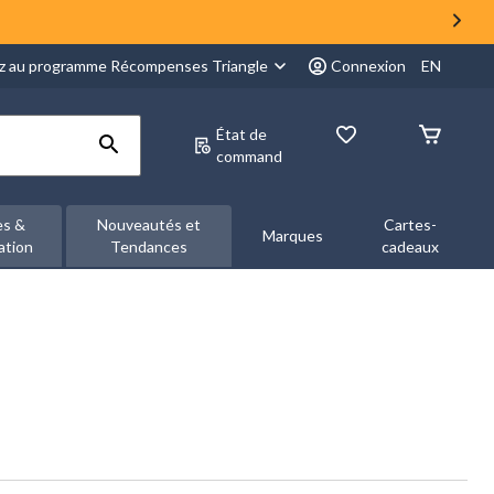
z au programme Récompenses Triangle
Connexion
EN
État de
command
es &
Nouveautés et
Cartes-
Marques
ation
Tendances
cadeaux