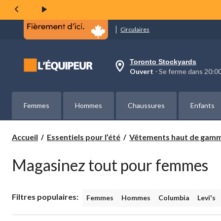
Circulaires
Toronto Stockyards
votre
Ouvert
⋅ Se ferme dans 20:
magasin
préféré
est
Toronto
Femmes
Hommes
Chaussures
Enfants
Stockyards,
courament
Ouvert,
Se
Accueil
Essentiels pour l’été
Vêtements haut de gam
ferme
dans
à
Magasinez tout pour femmes
20:00
cliquer
pour
changer
Filtres populaires:
Femmes
Hommes
Columbia
Levi's