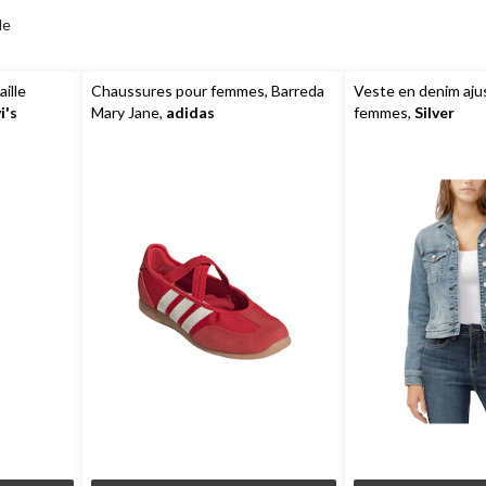
de
aille
Chaussures pour femmes, Barreda
Veste en denim aju
i's
Mary Jane,
adidas
femmes,
Silver