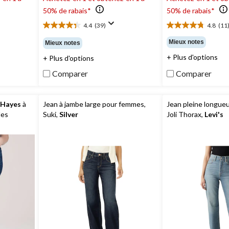
50% de rabais*
50% de rabais*
4.4
(39)
4.8
(11
4.4
4.8
étoile(s)
étoile(s)
Mieux notes
Mieux notes
sur
sur
+ Plus d'options
+ Plus d'options
5.
5.
39
11
Comparer
Comparer
évaluations
évaluations
 Hayes
à
Jean à jambe large pour femmes,
Jean pleine longue
les
Suki,
Silver
Joli Thorax,
Levi's