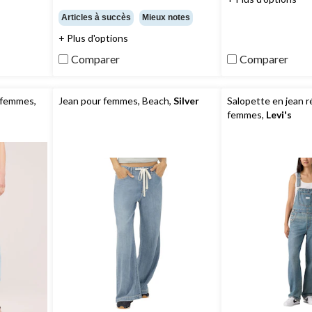
5.
étoile(s)
6
Articles à succès
Mieux notes
sur
évaluations
+ Plus d'options
5.
114
Comparer
Comparer
évaluations
 femmes,
Jean pour femmes, Beach,
Silver
Salopette en jean r
femmes,
Levi's