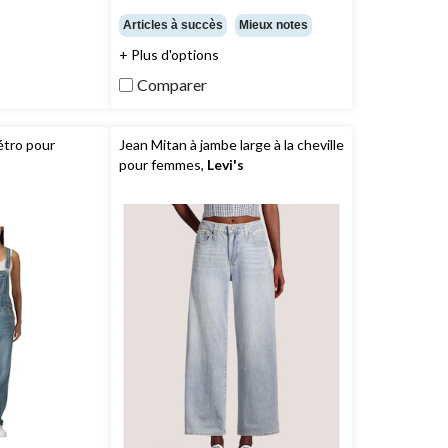
étoile(s)
Articles à succès
Mieux notes
sur
+ Plus d'options
5.
46
Comparer
évaluations
étro pour
Jean Mitan à jambe large à la cheville
pour femmes,
Levi's