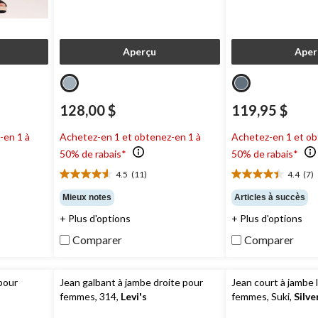
Aperçu
Aper
128,00 $
119,95 $
-en 1 à
Achetez-en 1 et obtenez-en 1 à
Achetez-en 1 et ob
50% de rabais*
50% de rabais*
4.5
(11)
4.4
(7)
4.5
4.4
étoile(s)
étoile(s)
Mieux notes
Articles à succès
sur
sur
+ Plus d'options
+ Plus d'options
5.
5.
11
7
Comparer
Comparer
évaluations
évaluations
 pour
Jean galbant à jambe droite pour
Jean court à jambe 
femmes, 314,
Levi's
femmes, Suki,
Silve