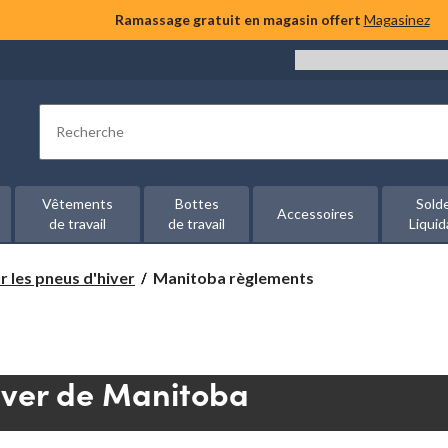
Ramassage gratuit en magasin offert
Magasinez
Rechercher
Vêtements
Bottes
Sold
Accessoires
de travail
de travail
Liquid
Manitoba
 les pneus d'hiver
Manitoba règlements
règlements
iver de Manitoba