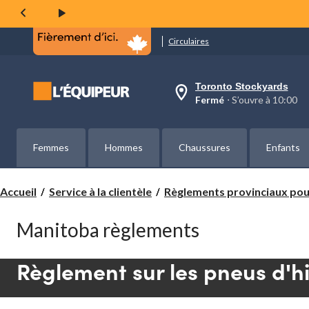
Circulaires
Toronto Stockyards
votre
Fermé
⋅ S’ouvre à 10:00
magasin
préféré
est
Toronto
Femmes
Hommes
Chaussures
Enfants
Stockyards,
courament
Fermé,
S’ouvre
Accueil
Service à la clientèle
Règlements provinciaux pour
à
à
10:00
Manitoba règlements
cliquer
pour
changer
Règlement sur les pneus d'h