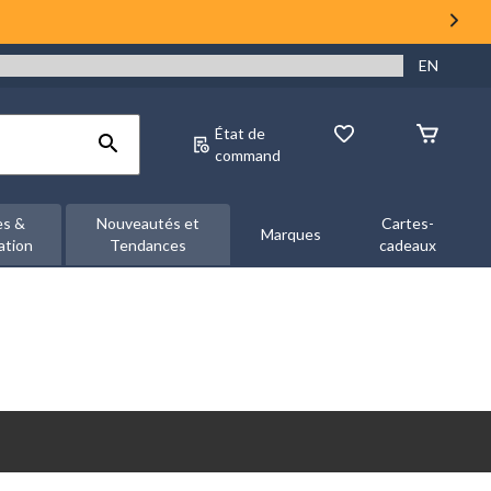
EN
État de
command
es &
Nouveautés et
Cartes-
Marques
ation
Tendances
cadeaux