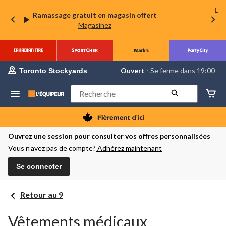
La 
Ramassage gratuit en magasin offert
Magasinez
votre
Ouvert
⋅ Se ferme dans 19:00
Toronto Stockyards
magasin
préféré
est
Rechercher
Toronto
Stockyards,
courament
Ouvert,
Se
Ouvrez une session pour consulter vos offres personnalisées
ferme
Vous n’avez pas de compte?
Adhérez maintenant
dans
à
19:00
Se connecter
cliquer
pour
changer
Retour au 9
Vêtements médicaux