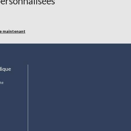
personnalisées
re maintenant
dique
ité