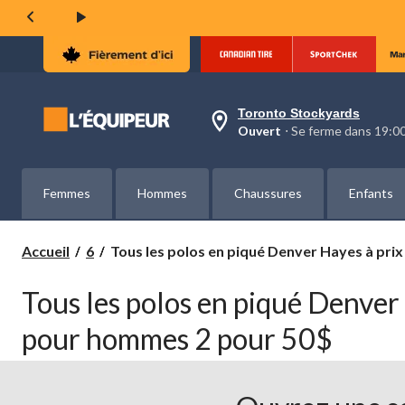
Toronto Stockyards
votre
Ouvert
⋅ Se ferme dans 19:
magasin
préféré
est
Toronto
Femmes
Hommes
Chaussures
Enfants
Stockyards,
courament
Ouvert,
Se
Tous
Accueil
6
Tous les polos en piqué Denver Hayes à pri
ferme
les
dans
polos
à
Tous les polos en piqué Denver
en
19:00
cliquer
piqué
pour hommes 2 pour 50$
pour
Denver
changer
Hayes
à
prix
courant