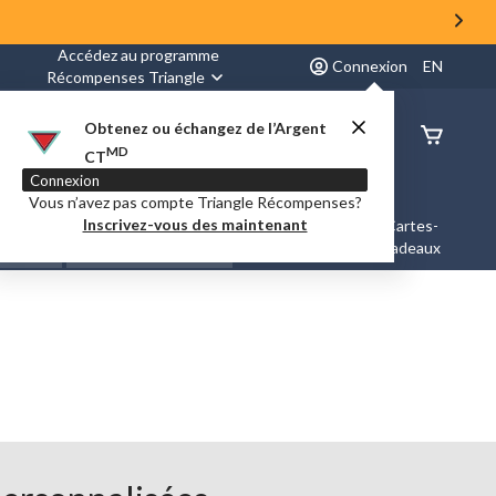
Accédez au programme
Connexion
EN
Récompenses Triangle
Obtenez ou échangez de l’Argent
État de
MD
CT
command
Connexion
Vous n’avez pas compte Triangle Récompenses?
Inscrivez-vous des maintenant
es &
Nouveautés et
Cartes-
Marques
ation
Tendances
cadeaux