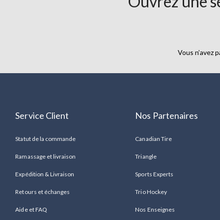
Ouvrez une se
pour
hommes
2
pour
50$
Vous n’avez p
Service Client
Nos Partenaires
Statut de la commande
Canadian Tire
Ramassage et livraison
Triangle
Expédition & Livraison
Sports Experts
Retours et échanges
Trio Hockey
Aide et FAQ
Nos Enseignes