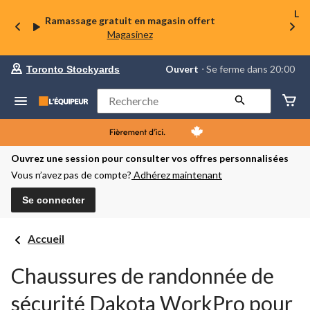
La 
Ramassage gratuit en magasin offert
Magasinez
votre
Ouvert
⋅ Se ferme dans 20:00
Toronto Stockyards
magasin
préféré
est
Rechercher
Toronto
Stockyards,
courament
Ouvert,
Se
Ouvrez une session pour consulter vos offres personnalisées
ferme
Vous n’avez pas de compte?
Adhérez maintenant
dans
à
20:00
Se connecter
cliquer
pour
changer
Accueil
Chaussures de randonnée de
sécurité Dakota WorkPro pour