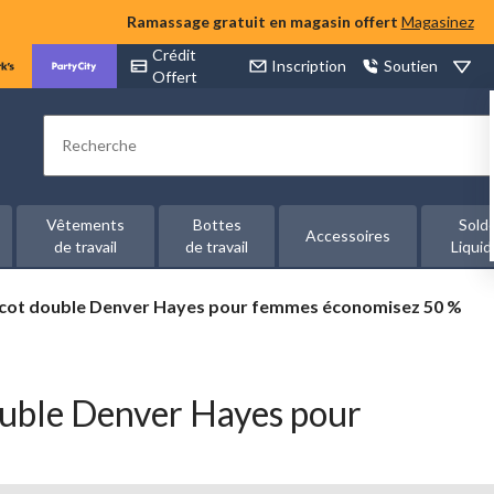
Ramassage gratuit en magasin offert
Magasinez
Crédit
Inscription
Soutien
Offert
Rechercher
Vêtements
Bottes
Sold
Accessoires
de travail
de travail
Liquid
ricot double Denver Hayes pour femmes économisez 50 %
ouble Denver Hayes pour