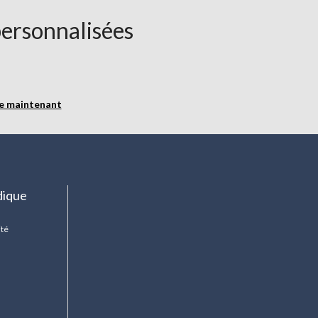
personnalisées
re maintenant
dique
ité