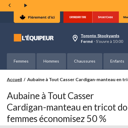
Toronto Stockyards
votre
Fermé
⋅ S’ouvre à 10:00
magasin
préféré
est
Toronto
Femmes
Hommes
Chaussures
Enfants
Stockyards,
courament
Fermé,
S’ouvre
Aubaine
Accueil
Aubaine à Tout Casser Cardigan-manteau en t
à
à
à
Tout
10:00
Aubaine à Tout Casser
Casser
cliquer
pour
Cardigan-
Cardigan-manteau en tricot d
changer
manteau
en
femmes économisez 50 %
tricot
double
Denver