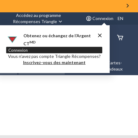
Accédez au programme
Connexion
EN
Récompenses Triangle
Obtenez ou échangez de l’Argent
État de
MD
CT
command
Connexion
Vous n’avez pas compte Triangle Récompenses?
Inscrivez-vous des maintenant
es &
Nouveautés et
Cartes-
Marques
ation
Tendances
cadeaux