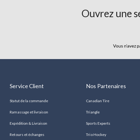
Hayes
Ouvrez une se
pour
femmes
économisez
50
%
Vous n’avez p
Service Client
Nos Partenaires
Statut de la commande
Canadian Tire
Ramassage et livraison
Triangle
Expédition & Livraison
Sports Experts
Retours et échanges
Trio Hockey