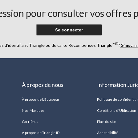
ssion pour consulter vos offres 
Se connecter
MD
as d’identifiant Triangle ou de carte Récompenses Triangle
?
S’inscri
À propos de nous
Information Juri
À propos de L'Equipeur
Politique de confidential
Nos Marques
Conditions d'Utilisation
Carrières
Plan du site
À propos de Triangle ID
Accessibilité