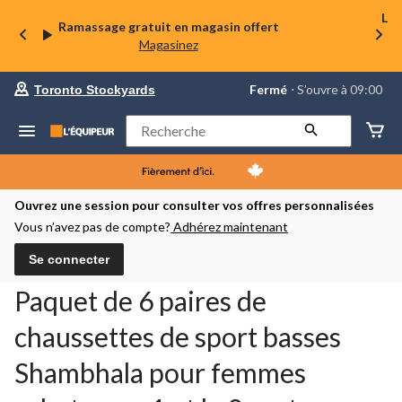
La 
Ramassage gratuit en magasin offert
Magasinez
votre
Fermé
⋅ S’ouvre à 09:00
Toronto Stockyards
magasin
préféré
est
Rechercher
Toronto
Stockyards,
courament
Fermé,
S’ouvre
Ouvrez une session pour consulter vos offres personnalisées
à
Vous n’avez pas de compte?
Adhérez maintenant
à
09:00
cliquer
Se connecter
pour
changer
Paquet de 6 paires de
chaussettes de sport basses
Shambhala pour femmes