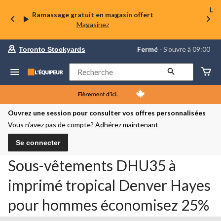
La 
Ramassage gratuit en magasin offert
Magasinez
votre
Fermé
⋅ S’ouvre à 09:00
Toronto Stockyards
magasin
préféré
est
Rechercher
Toronto
Stockyards,
courament
Fermé,
S’ouvre
Ouvrez une session pour consulter vos offres personnalisées
à
Vous n’avez pas de compte?
Adhérez maintenant
à
09:00
cliquer
Se connecter
pour
changer
Sous-vêtements DHU35 à
imprimé tropical Denver Hayes
pour hommes économisez 25%