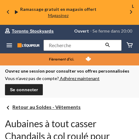
La 
Ramassage gratuit en magasin offert
Magasinez
votre
Ouvert
⋅ Se ferme dans 20:00
Toronto Stockyards
magasin
préféré
est
Rechercher
Toronto
Stockyards,
courament
Ouvert,
Se
Ouvrez une session pour consulter vos offres personnalisées
ferme
Vous n’avez pas de compte?
Adhérez maintenant
dans
à
20:00
Se connecter
cliquer
pour
changer
Retour au Soldes - Vêtements
Aubaines à tout casser
Chandails à col roulé pour