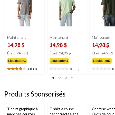
Maintenant
Maintenant
Maintenant
14,98 $
14,98 $
14,98 $
prix
prix
Était
24,95 $
Était
24,95 $
Était
24,95 $
était
était
Liquidation‡
Liquidation‡
Liquidation‡
24,95 $
24,95 $
4.0
(1)
0.0
(0)
0
4.0
0.0
0.0
étoile(s)
étoile(s)
étoile(s)
sur
sur
sur
5.
5.
5.
1
Produits Sponsorisés
évaluation
T-shirt graphique à
T-shirt à coupe
Chemise west
manches courtes
décontractée et à
Levi’s de coup