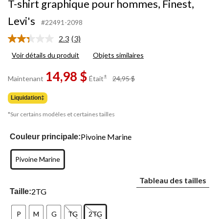
T-shirt graphique pour hommes, Finest,
Levi's
#22491-2098
2.3
(3)
Lire
les
Voir détails du produit
Objets similaires
3
commentaires.
14,98 $
Lien
prix
±
Maintenant
Était
24,95 $
vers
était
la
24,95 $
même
Liquidation‡
page.
*Sur certains modèles et certaines tailles
Pivoine Marine
Couleur principale:
Pivoine Marine
Tableau des tailles
2TG
Taille:
P
M
G
TG
2TG