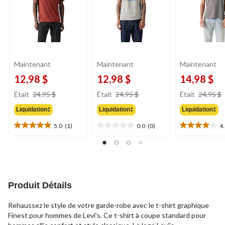
Maintenant
Maintenant
Maintenant
12,98 $
12,98 $
14,98 $
prix
prix
Était
24,95 $
Était
24,95 $
Était
24,95 $
était
était
Liquidation‡
Liquidation‡
Liquidation‡
24,95 $
24,95 $
5.0
(1)
0.0
(0)
4
5.0
0.0
4.0
étoile(s)
étoile(s)
étoile(s)
sur
sur
sur
5.
5.
5.
1
1
évaluation
évaluation
Produit Détails
Rehaussez le style de votre garde-robe avec le t-shirt graphique
Finest pour hommes de Levi's. Ce t-shirt à coupe standard pour