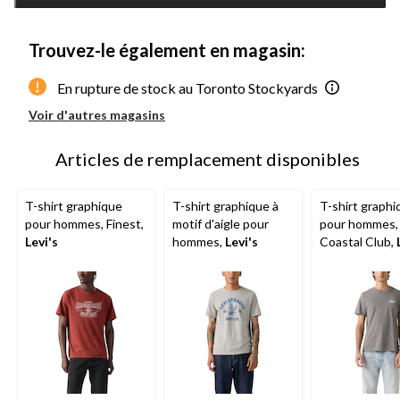
jour
à
1
Trouvez-le également en magasin:
En rupture de stock au Toronto Stockyards
Voir d'autres magasins
Articles de remplacement disponibles
T-shirt graphique
T-shirt graphique à
T-shirt graphi
pour hommes, Finest,
motif d'aigle pour
pour hommes,
Levi's
hommes,
Levi's
Coastal Club,