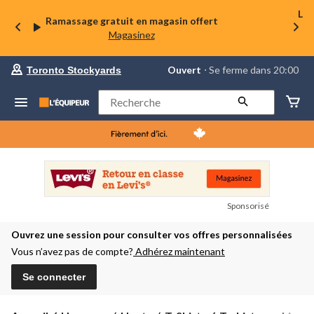
La 
Ramassage gratuit en magasin offert
Magasinez
votre
Ouvert
⋅ Se ferme dans 20:00
Toronto Stockyards
magasin
préféré
est
Rechercher
Toronto
Stockyards,
courament
Ouvert,
Se
ferme
dans
à
20:00
Sponsorisé
cliquer
pour
Ouvrez une session pour consulter vos offres personnalisées
changer
Vous n’avez pas de compte?
Adhérez maintenant
Se connecter