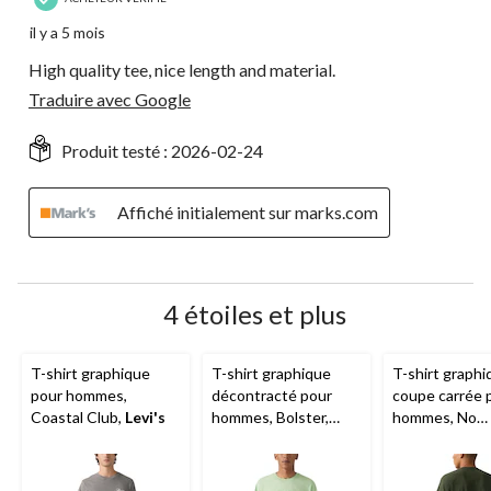
il y a 5 mois
High quality tee, nice length and material.
Traduire avec Google
Produit testé :
2026-02-24
Affiché initialement sur marks.com
4 étoiles et plus
T-shirt graphique
T-shirt graphique
T-shirt graphi
pour hommes,
décontracté pour
coupe carrée 
Coastal Club,
Levi's
hommes, Bolster,
hommes, No
Levi's
Requests,
Lev