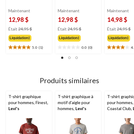
Maintenant
Maintenant
Maintenant
12,98 $
12,98 $
14,98 $
prix
prix
pr
Était
24,95 $
Était
24,95 $
Était
24,95 $
était
était
ét
Liquidation‡
Liquidation‡
Liquidation‡
24,95 $
24,95 $
2
5.0
(1)
0.0
(0)
4
5.0
0.0
4.0
étoile(s)
étoile(s)
étoile(s)
sur
sur
sur
5.
5.
5.
1
1
évaluation
évaluation
Produits similaires
T-shirt graphique
T-shirt graphique à
T-shirt graphi
pour hommes, Finest,
motif d'aigle pour
pour hommes,
Levi's
hommes,
Levi's
Coastal Club,