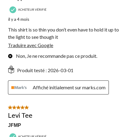
ACHETEUR VÉRIFIÉ
il y a 4 mois
This shirt is so thin you don’t even have to hold it up to
the light to see though it
Traduire avec Google
Non, Je ne recommande pas ce produit.
Produit testé :
2026-03-01
Affiché initialement sur marks.com
5 étoile(s) sur 5.
Levi Tee
JFMP
ACHETEUR VÉRIFIÉ