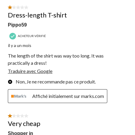
sur
soumission.
soumission.
soumission.
soumission.
soumission.
3
1 étoile(s) sur 5.
commentaire.
Dress-length T-shirt
Pippo59
ACHETEUR VÉRIFIÉ
il y a un mois
The length of the shirt was way too long. It was
practically a dress!
Traduire avec Google
Non, Je ne recommande pas ce produit.
Affiché initialement sur marks.com
1 étoile(s) sur 5.
Very cheap
Shopper in