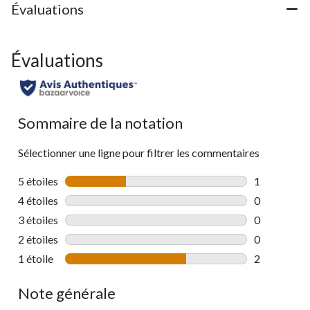
Évaluations
Évaluations
Sommaire de la notation
Sélectionner une ligne pour filtrer les commentaires
5 étoiles
étoiles
1
1 commentai
4 étoiles
étoiles
0
0 commentai
3 étoiles
étoiles
0
0 commentai
2 étoiles
étoiles
0
0 commentai
1 étoile
étoiles
2
2 commentai
Note générale