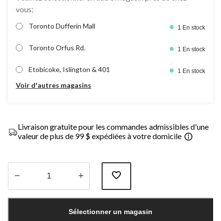
vous:
Toronto Dufferin Mall
1 En stock
Toronto Orfus Rd.
1 En stock
Etobicoke, Islington & 401
1 En stock
Voir d'autres magasins
Livraison gratuite pour les commandes admissibles d'une
valeur de plus de 99 $ expédiées à votre domicile
Quantité
mise
Sélectionner un magasin
à