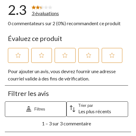
2.3
3 évaluations
0 commentateurs sur 2 (0%) recommandent ce produit
Évaluez ce produit
Sélectionnez
Sélectionnez
Sélectionnez
Sélectionnez
Sélectionnez
Pour ajouter un avis, vous devrez fournir une adresse
pour
pour
pour
pour
pour
évaluer
évaluer
évaluer
évaluer
évaluer
courriel valide à des fins de vérification.
l'article
l'article
l'article
l'article
l'article
à
à
à
à
à
Filtrer les avis
1
2
3
4
5
étoile.
étoiles.
étoiles.
étoiles.
étoiles.
Cette
Cette
Cette
Cette
Cette
Trier par
Filtres
Les plus récents
action
action
action
action
action
ouvrira
ouvrira
ouvrira
ouvrira
ouvrira
1
le
le
le
le
le
1 – 3 sur 3 commentaire
à
formulaire
formulaire
formulaire
formulaire
formulaire
3
de
de
de
de
de