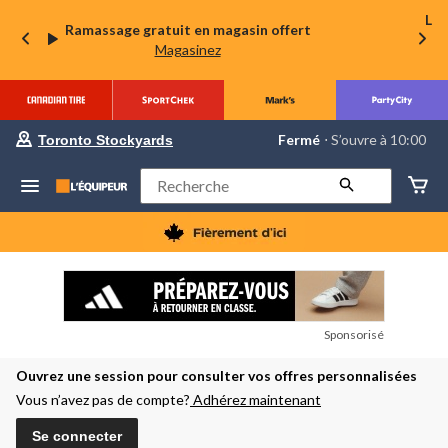
La 
Ramassage gratuit en magasin offert
Magasinez
votre
Fermé
⋅ S’ouvre à 10:00
Toronto Stockyards
magasin
préféré
est
Rechercher
Toronto
Stockyards,
courament
Fermé,
S’ouvre
à
à
10:00
cliquer
Sponsorisé
pour
changer
Ouvrez une session pour consulter vos offres personnalisées
Vous n’avez pas de compte?
Adhérez maintenant
Se connecter