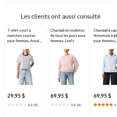
Les clients ont aussi consulté
T-shirt court à
Chandail en molleton
Chandail à ca
manches courtes
de tous les jours pour
fermeture à gl
pour femmes, Anyday,
femmes, Levi’s
pour femmes,
Levi’s
Everyday,
Levi
29,95 $
69,95 $
69,95 $
0.0
(0)
0.0
(0)
5
0.0
0.0
5.0
étoile(s)
étoile(s)
étoile(s)
sur
sur
sur