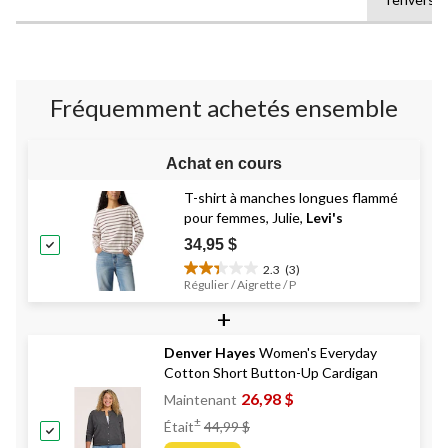
sur
5.
2
évaluations
Fréquemment achetés ensemble
Achat en cours
T-shirt à manches longues flammé
pour femmes, Julie,
Levi's
34,95 $
2.3
(3)
2.3
Régulier / Aigrette / P
étoile(s)
+
sur
5.
3
Denver Hayes
Women's Everyday
évaluations
Cotton Short Button-Up Cardigan
26,98 $
Maintenant
Prix
±
Était
44,99 $
Était