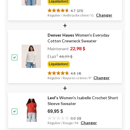
Liquidation‡
44,99 $
4.7
(25)
4.7
Changer
Régulier / Anthracite chiné / G
étoile(s)
+
sur
5.
25
Denver Hayes
Women's Everyday
évaluations
Cotton Crewneck Sweater
22,98 $
Maintenant
Prix
±
Était
44,99 $
Était
Liquidation‡
44,99 $
4.8
(4)
4.8
Changer
Régulier / Rayures crème / P
étoile(s)
+
sur
5.
4
Levi's
Women's Isabelle Crochet Short
évaluations
Sleeve Sweater
69,95 $
0.0
(0)
0.0
Changer
Régulier / Rouge / M
étoile(s)