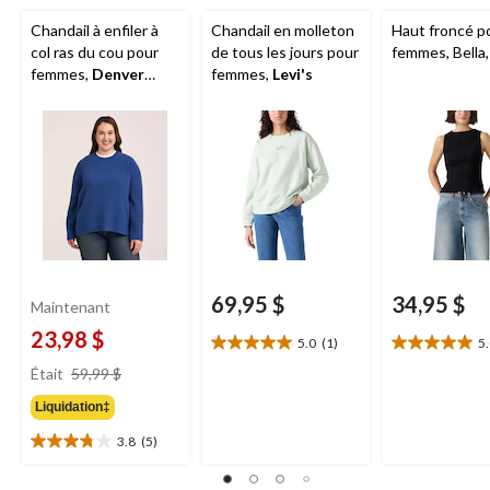
Chandail à enfiler à
Chandail en molleton
Haut froncé p
col ras du cou pour
de tous les jours pour
femmes, Bella
femmes,
Denver
femmes,
Levi's
Hayes
69,95 $
34,95 $
Maintenant
23,98 $
5.0
(1)
5
5.0
5.0
prix
étoile(s)
étoile(s)
Était
59,99 $
était
sur
sur
Liquidation‡
59,99 $
5.
5.
1
2
3.8
(5)
3.8
évaluation
évaluations
étoile(s)