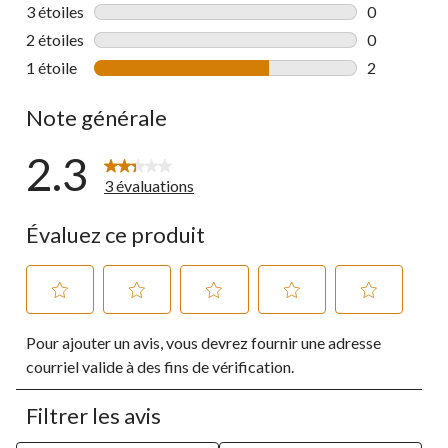
0 commentai
3 étoiles
étoiles
0
0 commentai
2 étoiles
étoiles
0
0 commentai
1 étoile
étoiles
2
2 commentai
Note générale
2.3
3 évaluations
Évaluez ce produit
Sélectionnez
Sélectionnez
Sélectionnez
Sélectionnez
Sélectionnez
Pour ajouter un avis, vous devrez fournir une adresse
pour
pour
pour
pour
pour
évaluer
évaluer
évaluer
évaluer
évaluer
courriel valide à des fins de vérification.
l'article
l'article
l'article
l'article
l'article
à
à
à
à
à
Filtrer les avis
1
2
3
4
5
étoile.
étoiles.
étoiles.
étoiles.
étoiles.