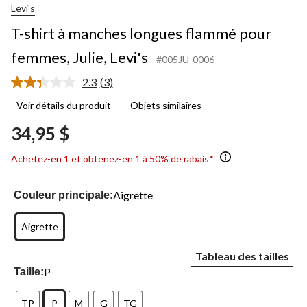
Levi's
T-shirt à manches longues flammé pour
femmes, Julie, Levi's
#005JU-0006
2.3
(3)
Lire
les
Voir détails du produit
Objets similaires
3
commentaires.
34,95 $
Lien
vers
la
Achetez-en 1 et obtenez-en 1 à 50% de rabais*
même
page.
Aigrette
Couleur principale:
Aigrette
Tableau des tailles
P
Taille:
TP
P
M
G
TG