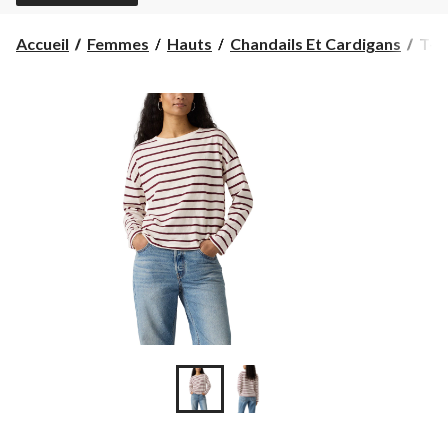
T-
Accueil
Femmes
Hauts
Chandails Et Cardigans
T-sh
shir
à
man
lon
fla
pou
fem
Julie
Levi