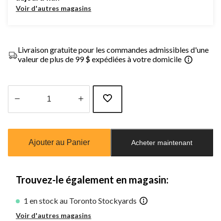
Voir d'autres magasins
Livraison gratuite pour les commandes admissibles d'une
valeur de plus de 99 $ expédiées à votre domicile
Quantité
mise
à
Ajouter au Panier
Acheter maintenant
jour
à
1
Trouvez-le également en magasin:
1 en stock au Toronto Stockyards
Voir d'autres magasins