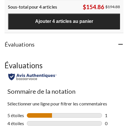
sur
$154.86
Sous-total pour 4 articles
$194.88
5.
Ajouter 4 articles au panier
Évaluations
Évaluations
Sommaire de la notation
Sélectionner une ligne pour filtrer les commentaires
5 étoiles
étoiles
1
1 commentai
4 étoiles
étoiles
0