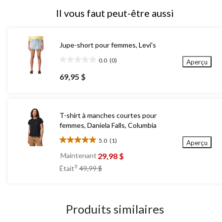
Il vous faut peut-être aussi
Jupe-short pour femmes, Levi's
0.0
(0)
Aperçu
0.0
étoile(s)
69,95 $
sur
5.
T-shirt à manches courtes pour
femmes, Daniela Falls, Columbia
5.0
(1)
Aperçu
5.0
étoile(s)
29,98 $
Maintenant
sur
prix
±
Était
49,99 $
5.
était
1
49,99 $
évaluation
Produits similaires