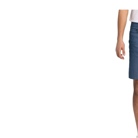
extensible
en
sergé
flammé
pour
hommes,
Dennis,
Lois