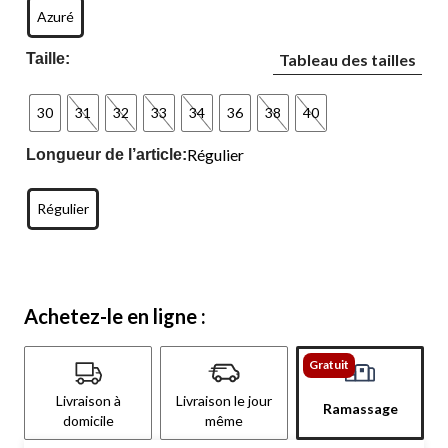
Azuré
Taille:
Tableau des tailles
30
31
32
33
34
36
38
40
Régulier
Longueur de l’article:
Régulier
Achetez-le en ligne :
Gratuit
Livraison à
Livraison le jour
Ramassage
domicile
même