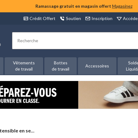
Ramassage gratuit en magasin offert
Magasinez
Accéde
Crédit Offert
Soutien
Inscription
Rechercher
00
Vêtements
Bottes
Sold
Accessoires
de travail
de travail
Liquid
ensible en se...