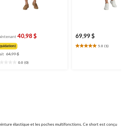
40,98 $
69,99 $
intenant
5.0
(1)
quidation‡
5.0
prix
étoile(s)
ait
64,99 $
était
sur
0.0
(0)
64,99 $
5.
0
1
oile(s)
évaluation
r
inture élastique et les poches multifonctions. Ce short est conçu