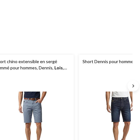
sur
sur
sur
5.
5.
5.
5
3
évaluations
évaluations
ort chino extensible en sergé
Short Dennis pour homme de
ammé pour hommes, Dennis,
Lois
,
 po