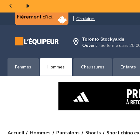
même
page.
Circulaires
Toronto Stockyards
votre
Ouvert
⋅ Se ferme dans 20:
magasin
préféré
est
Toronto
Femmes
Hommes
Chaussures
Enfants
Stockyards,
courament
Ouvert,
Se
ferme
dans
à
20:00
cliquer
pour
changer
Short
Accueil
Hommes
Pantalons
Shorts
Short chino ext
chino