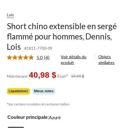
Lois
Short chino extensible en sergé
flammé pour hommes, Dennis,
Lois
#1811-7700-09
Voir détails du
Objets
5.0
(4)
Lire
produit
similaires
les
4
commentaires.
40,98 $
prix
±
Maintenant
Était
59,99 $
Lien
était
vers
59,99 $
la
même
Liquidation‡
Mieux notes
page.
*Sur certains modèles et certaines tailles
Azuré
Couleur principale: