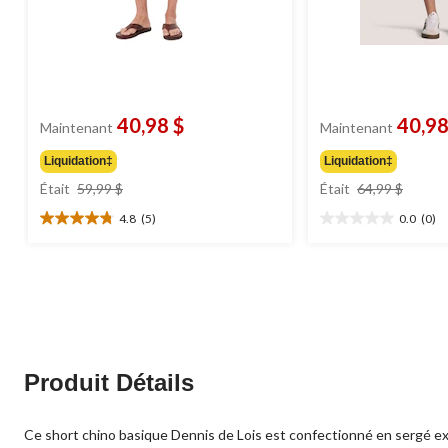
40,98 $
40,98
Maintenant
Maintenant
Liquidation‡
Liquidation‡
prix
prix
Était
59,99 $
Était
64,99 $
était
était
4.8
(5)
0.0
(0)
59,99 $
64,99 
4.8
0.0
étoile(s)
étoile(s)
sur
sur
5.
5.
5
évaluations
Produit Détails
Ce short chino basique Dennis de Lois est confectionné en sergé ext