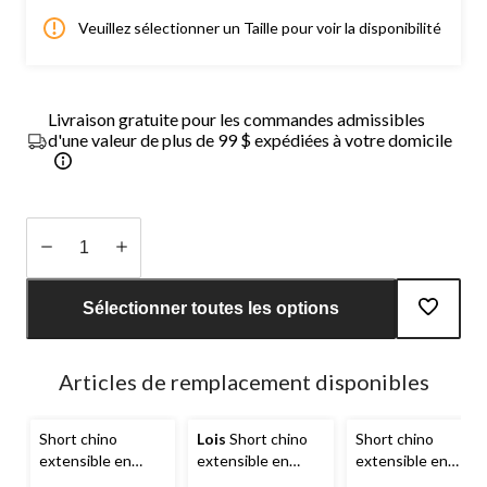
Veuillez sélectionner un Taille pour voir la disponibilité
Livraison gratuite pour les commandes admissibles
d'une valeur de plus de 99 $ expédiées à votre domicile
Quantité
mise
Sélectionner toutes les options
à
jour
à
Articles de remplacement disponibles
1
Short chino
Lois
Short chino
Short chino
extensible en
extensible en
extensible en
sergé flammé pour
sergé flammé pour
sergé flammé pour