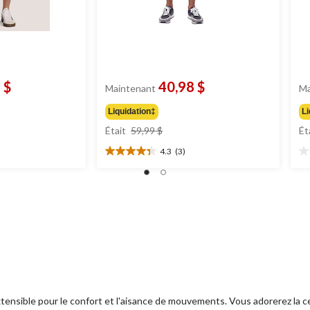
 $
40,98 $
Maintenant
Ma
Liquidation‡
Li
prix
Était
59,99 $
Ét
était
4.3
(3)
$
59,99 $
4.3
0.
étoile(s)
ét
sur
su
5.
5.
3
évaluations
ensible pour le confort et l'aisance de mouvements. Vous adorerez la ce