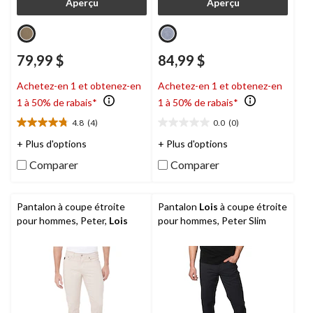
Aperçu
Aperçu
79,99 $
84,99 $
Achetez-en 1 et obtenez-en
Achetez-en 1 et obtenez-en
1 à 50% de rabais*
1 à 50% de rabais*
4.8
(4)
0.0
(0)
4.8
0.0
étoile(s)
étoile(s)
+ Plus d'options
+ Plus d'options
sur
sur
Comparer
Comparer
5.
5.
4
évaluations
Pantalon à coupe étroite
Pantalon
Lois
à coupe étroite
pour hommes, Peter,
Lois
pour hommes, Peter Slim