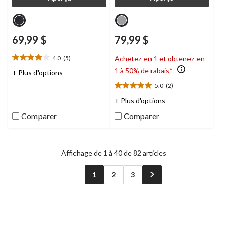
69,99 $
79,99 $
4.0
(5)
Achetez-en 1 et obtenez-en
4.0
1 à 50% de rabais*
étoile(s)
+ Plus d'options
sur
5.0
(2)
5.0
5.
étoile(s)
5
+ Plus d'options
sur
évaluations
Comparer
Comparer
5.
2
évaluations
Affichage de 1 à 40 de 82 articles
1
2
3