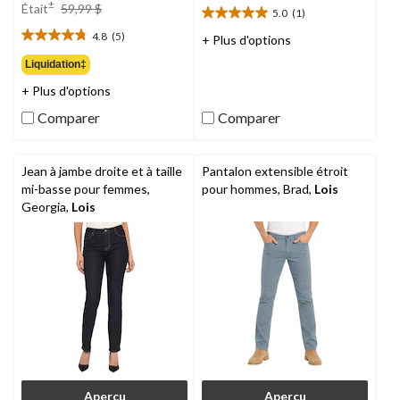
prix
±
Était
59,99 $
5.0
(1)
5.0
était
étoile(s)
4.8
(5)
59,99 $
+ Plus d'options
4.8
sur
étoile(s)
Liquidation‡
5.
sur
1
+ Plus d'options
5.
évaluation
5
Comparer
Comparer
évaluations
Jean à jambe droite et à taille
Pantalon extensible étroit
mi-basse pour femmes,
pour hommes, Brad,
Lois
Georgia,
Lois
Aperçu
Aperçu