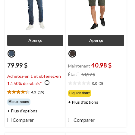
Aperçu
Aperçu
79,99 $
40,98 $
Maintenant
prix
±
Était
64,99 $
Achetez-en 1 et obtenez-en
était
1 à 50% de rabais*
0.0
(0)
64,99 $
0.0
étoile(s)
4.3
(19)
Liquidation‡
4.3
sur
étoile(s)
+ Plus d'options
Mieux notes
5.
sur
+ Plus d'options
5.
19
Comparer
Comparer
évaluations