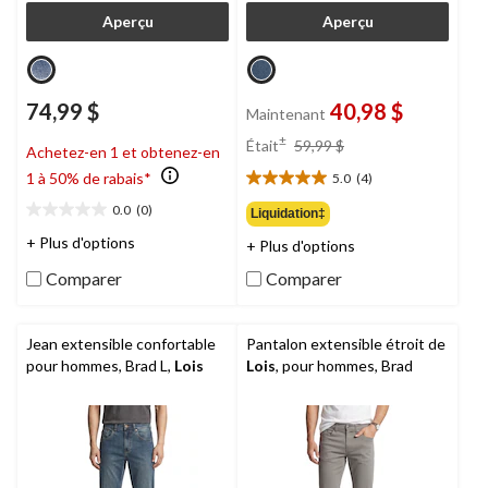
Aperçu
Aperçu
74,99 $
40,98 $
Maintenant
prix
±
Était
59,99 $
Achetez-en 1 et obtenez-en
était
1 à 50% de rabais*
5.0
(4)
59,99 $
5.0
étoile(s)
0.0
(0)
Liquidation‡
0.0
sur
étoile(s)
+ Plus d'options
+ Plus d'options
5.
sur
4
Comparer
Comparer
5.
évaluations
Jean extensible confortable
Pantalon extensible étroit de
pour hommes, Brad L,
Lois
Lois
, pour hommes, Brad