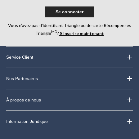
les cinq semaines suivant la date de l’achat. Aucun bon de rabais différé.
L’offre prend fin le 28 janvier 2026.
Se connecter
Vous n’avez pas d’identifiant Triangle ou de carte Récompenses
MD
Triangle
?
S’inscrire maintenant
Service Client
Nos Partenaires
À propos de nous
Information Juridique