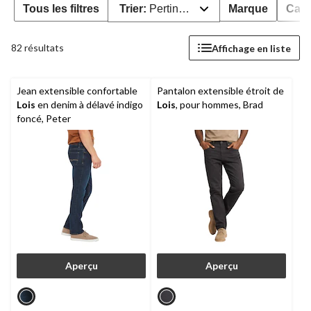
Tous les filtres
Trier:
Pertinence
Marque
Caté
82 résultats
Affichage en liste
Jean extensible confortable
Pantalon extensible étroit de
Lois
en denim à délavé indigo
Lois
, pour hommes, Brad
foncé, Peter
Aperçu
Aperçu