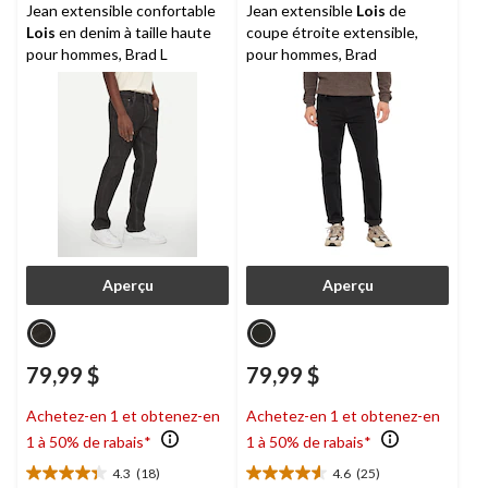
Jean extensible confortable
Jean extensible
Lois
de
Lois
en denim à taille haute
coupe étroite extensible,
pour hommes, Brad L
pour hommes, Brad
Aperçu
Aperçu
79,99 $
79,99 $
Achetez-en 1 et obtenez-en
Achetez-en 1 et obtenez-en
1 à 50% de rabais*
1 à 50% de rabais*
4.3
(18)
4.6
(25)
4.3
4.6