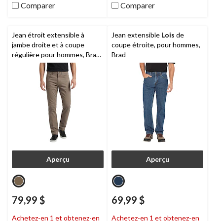
14
24
Comparer
Comparer
évaluations
évaluations
Jean étroit extensible à
Jean extensible
Lois
de
jambe droite et à coupe
coupe étroite, pour hommes,
régulière pour hommes, Brad,
Brad
Lois
Aperçu
Aperçu
79,99 $
69,99 $
Achetez-en 1 et obtenez-en
Achetez-en 1 et obtenez-en