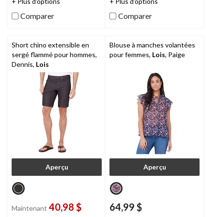
+ Plus d'options
+ Plus d'options
sur
sur
Comparer
Comparer
5.
5.
4
évaluations
Short chino extensible en
Blouse à manches volantées
sergé flammé pour hommes,
pour femmes,
Lois
, Paige
Dennis,
Lois
Aperçu
Aperçu
40,98 $
64,99 $
Maintenant