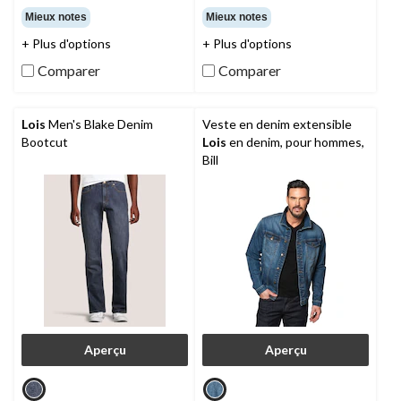
étoile(s)
étoile(s)
Mieux notes
Mieux notes
sur
sur
+ Plus d'options
+ Plus d'options
5.
5.
18
25
Comparer
Comparer
évaluations
évaluations
Lois
Men's Blake Denim
Veste en denim extensible
Bootcut
Lois
en denim, pour hommes,
Bill
Aperçu
Aperçu