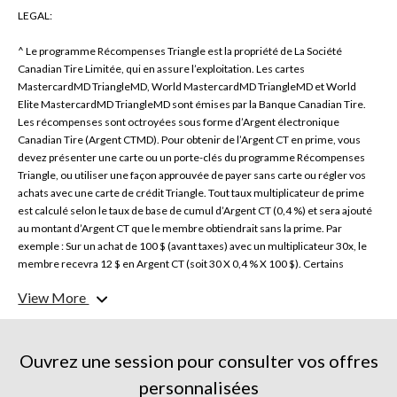
LEGAL:
^ Le programme Récompenses Triangle est la propriété de La Société
Canadian Tire Limitée, qui en assure l’exploitation. Les cartes
MastercardMD TriangleMD, World MastercardMD TriangleMD et World
Elite MastercardMD TriangleMD sont émises par la Banque Canadian Tire.
Les récompenses sont octroyées sous forme d’Argent électronique
Canadian Tire (Argent CTMD). Pour obtenir de l’Argent CT en prime, vous
devez présenter une carte ou un porte-clés du programme Récompenses
Triangle, ou utiliser une façon approuvée de payer sans carte ou régler vos
achats avec une carte de crédit Triangle. Tout taux multiplicateur de prime
est calculé selon le taux de base de cumul d’Argent CT (0,4 %) et sera ajouté
au montant d’Argent CT que le membre obtiendrait sans la prime. Par
exemple : Sur un achat de 100 $ (avant taxes) avec un multiplicateur 30x, le
membre recevra 12 $ en Argent CT (soit 30 X 0,4 % X 100 $). Certains
articles vendus ne sont pas admissibles à l’octroi ou à l’échange des primes
View More
en Argent CT. Des conditions s’appliquent. Visitez le site web triangle.com
pour obtenir toutes les modalités du programme et des renseignements sur
l’emplacement des partenaires. Le taux offert est exclusif de toute prime,
offre promotionnelle ou transaction d’échange. L’Argent CT est calculé à
Ouvrez une session pour consulter vos offres
partir du montant des achats avant les taxes. La prime en Argent CT obtenue
personnalisées
avec un achat en ligne sera créditée au compte Récompenses Triangle dans