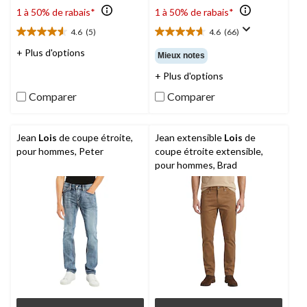
1 à 50% de rabais*
1 à 50% de rabais*
4.6
(5)
4.6
(66)
4.6
4.6
étoile(s)
étoile(s)
+ Plus d'options
Mieux notes
sur
sur
+ Plus d'options
5.
5.
5
66
Comparer
Comparer
évaluations
évaluations
Jean
Lois
de coupe étroite,
Jean extensible
Lois
de
pour hommes, Peter
coupe étroite extensible,
pour hommes, Brad