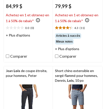
84,99 $
79,99 $
Achetez-en 1 et obtenez-en
Achetez-en 1 et obtenez-en
1 à 50% de rabais*
1 à 50% de rabais*
0.0
(0)
4.3
(11)
0.0
4.3
étoile(s)
étoile(s)
+ Plus d'options
Articles à succès
sur
sur
Mieux notes
5.
5.
11
+ Plus d'options
évaluations
Comparer
Comparer
Jean
Lois
de coupe étroite,
Short chino extensible en
pour hommes, Peter
sergé flammé pour hommes,
Dennis,
Lois
, 10 po