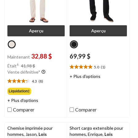
Aperçu
Aperçu
32,88 $
69,99 $
Maintenant
prix
±
Était
41,98 $
5.0
(1)
5.0
était
Vente définitive*
étoile(s)
41,98 $
+ Plus d'options
sur
4.3
(8)
4.3
5.
étoile(s)
Liquidation‡
1
sur
évaluation
+ Plus d'options
5.
8
Comparer
Comparer
évaluations
Chemise imprimée pour
Short cargo extensible pour
hommes, Jason,
Lois
hommes, Enrique,
Lois