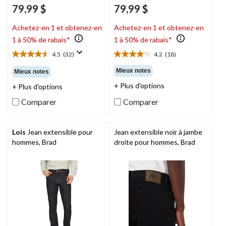
79,99 $
79,99 $
Achetez-en 1 et obtenez-en
Achetez-en 1 et obtenez-en
1 à 50% de rabais*
1 à 50% de rabais*
4.5
(32)
4.2
(18)
4.5
4.2
étoile(s)
étoile(s)
Mieux notes
Mieux notes
sur
sur
+ Plus d'options
+ Plus d'options
5.
5.
32
18
Comparer
Comparer
évaluations
évaluations
Lois
Jean extensible pour
Jean extensible noir à jambe
hommes, Brad
droite pour hommes, Brad