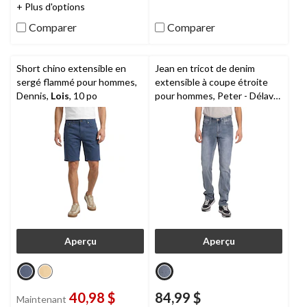
11
+ Plus d'options
5.
évaluations
16
Comparer
Comparer
évaluations
Short chino extensible en
Jean en tricot de denim
sergé flammé pour hommes,
extensible à coupe étroite
Dennis,
Lois
, 10 po
pour hommes, Peter - Délavé
moyen
Aperçu
Aperçu
40,98 $
84,99 $
Maintenant