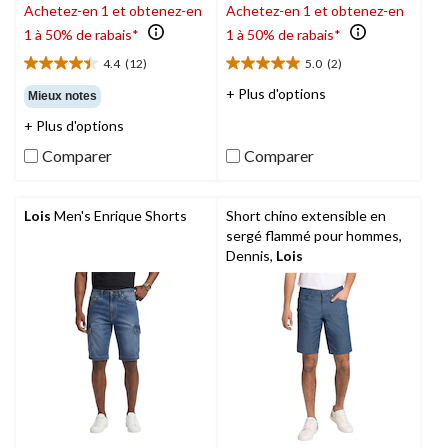
Achetez-en 1 et obtenez-en
Achetez-en 1 et obtenez-en
1 à 50% de rabais*
1 à 50% de rabais*
4.4
(12)
5.0
(2)
4.4
5.0
étoile(s)
étoile(s)
+ Plus d'options
Mieux notes
sur
sur
+ Plus d'options
5.
5.
12
2
Comparer
Comparer
évaluations
évaluations
Lois
Men's Enrique Shorts
Short chino extensible en
sergé flammé pour hommes,
Dennis,
Lois