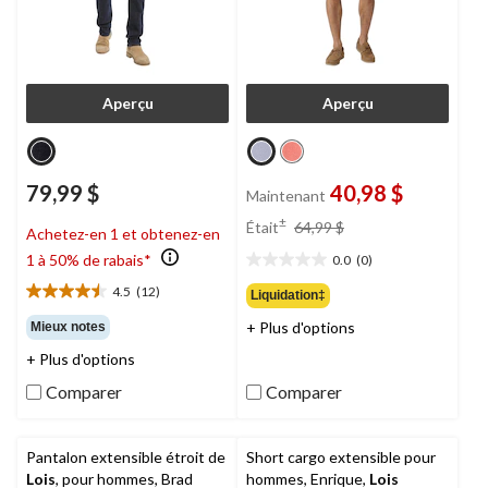
Aperçu
Aperçu
79,99 $
40,98 $
Maintenant
prix
±
Était
64,99 $
Achetez-en 1 et obtenez-en
était
1 à 50% de rabais*
0.0
(0)
64,99 $
0.0
étoile(s)
4.5
(12)
Liquidation‡
4.5
sur
étoile(s)
+ Plus d'options
Mieux notes
5.
sur
+ Plus d'options
5.
12
Comparer
Comparer
évaluations
Pantalon extensible étroit de
Short cargo extensible pour
Lois
, pour hommes, Brad
hommes, Enrique,
Lois