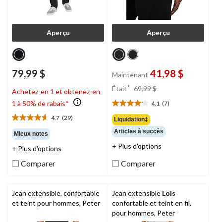
Aperçu
Aperçu
79,99 $
41,98 $
Maintenant
prix
±
Était
69,99 $
Achetez-en 1 et obtenez-en
était
1 à 50% de rabais*
4.1
(7)
69,99 $
4.1
étoile(s)
4.7
(29)
Liquidation‡
4.7
sur
étoile(s)
Articles à succès
Mieux notes
5.
sur
7
+ Plus d'options
+ Plus d'options
5.
évaluations
29
Comparer
Comparer
évaluations
Jean extensible, confortable
Jean extensible
Lois
et teint pour hommes, Peter
confortable et teint en fil,
pour hommes, Peter