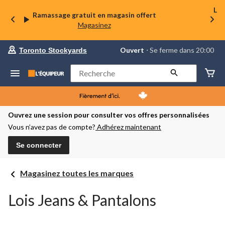
La 
Ramassage gratuit en magasin offert
Magasinez
votre
Ouvert
⋅ Se ferme dans 20:00
Toronto Stockyards
magasin
préféré
est
Rechercher
Toronto
Stockyards,
courament
Ouvert,
Se
Ouvrez une session pour consulter vos offres personnalisées
ferme
Vous n’avez pas de compte?
Adhérez maintenant
dans
à
20:00
Se connecter
cliquer
pour
changer
Magasinez toutes les marques
Lois Jeans & Pantalons