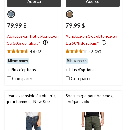
Aperçu
Aperçu
79,99 $
79,99 $
Achetez-en 1 et obtenez-en
Achetez-en 1 et obtenez-en
1 à 50% de rabais*
1 à 50% de rabais*
4.6
(13)
4.3
(20)
4.6
4.3
étoile(s)
étoile(s)
Mieux notes
Mieux notes
sur
sur
+ Plus d'options
+ Plus d'options
5.
5.
13
20
Comparer
Comparer
évaluations
évaluations
Jean extensible étroit
Lois
,
Short cargo pour hommes,
pour hommes, New Star
Enrique,
Lois