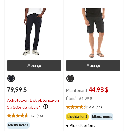
Aperçu
Aperçu
79,99 $
44,98 $
Maintenant
prix
±
Était
64,99 $
Achetez-en 1 et obtenez-en
était
1 à 50% de rabais*
4.4
(11)
64,99 $
4.4
étoile(s)
4.6
(16)
Liquidation‡
Mieux notes
4.6
sur
étoile(s)
+ Plus d'options
Mieux notes
5.
sur