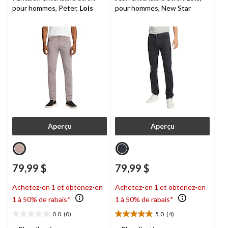
pour hommes, Peter,
Lois
pour hommes, New Star
Aperçu
Aperçu
79,99 $
79,99 $
Achetez-en 1 et obtenez-en
Achetez-en 1 et obtenez-en
1 à 50% de rabais*
1 à 50% de rabais*
0.0
(0)
5.0
(4)
0.0
5.0
étoile(s)
étoile(s)