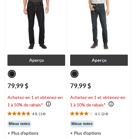
Aperçu
Aperçu
79,99 $
79,99 $
Achetez-en 1 et obtenez-en
Achetez-en 1 et obtenez-en
1 à 50% de rabais*
1 à 50% de rabais*
4.8
(14)
4.1
(24)
4.8
4.1
étoile(s)
étoile(s)
Mieux notes
Mieux notes
sur
sur
+ Plus d'options
+ Plus d'options
5.
5.