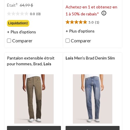
prix
±
Était
64,99 $
Achetez-en 1 et obtenez-en
était
1 à 50% de rabais*
0.0
(0)
64,99 $
0.0
étoile(s)
5.0
(1)
Liquidation‡
5.0
sur
étoile(s)
+ Plus d'options
+ Plus d'options
5.
sur
Comparer
Comparer
5.
1
évaluation
Pantalon extensible étroit
Lois
Men's Brad Denim Slim
pour hommes, Brad,
Lois