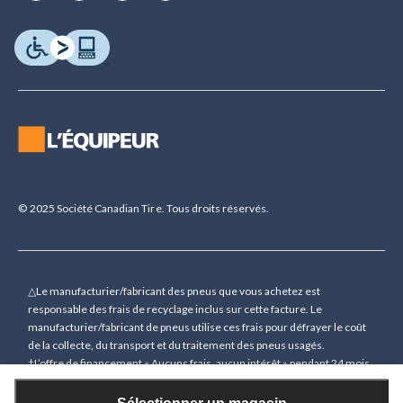
© 2025 Société Canadian Tire. Tous droits réservés.
△Le manufacturier/fabricant des pneus que vous achetez est
responsable des frais de recyclage inclus sur cette facture. Le
manufacturier/fabricant de pneus utilise ces frais pour défrayer le coût
de la collecte, du transport et du traitement des pneus usagés.
†L’offre de financement « Aucuns frais, aucun intérêt » pendant 24 mois
(sauf indication contraire) n’est accordée que sur demande sous
réserve d’une approbation de crédit préalable pour des achats de 150 $