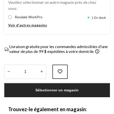
Veuillez sélectionner un autre magasin près de chez
vous:
Rexdale WorkPro
1 En stock
Voir d'autres magasins
Livraison gratuite pour les commandes admissibles d'une
valeur de plus de 99 $ expédiées à votre domicile
Quantité
mise
Sélectionner un magasin
à
jour
à
1
Trouvez-le également en magasin: