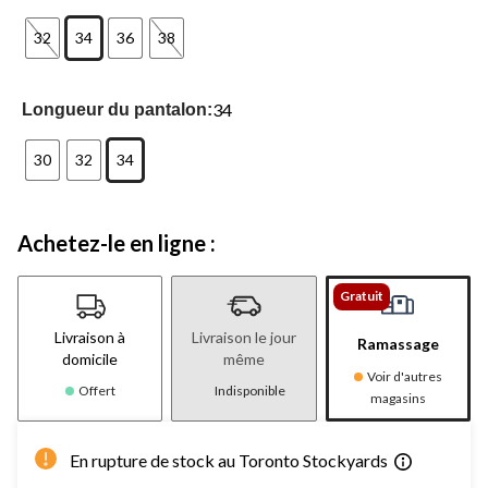
32
34
36
38
34
Longueur du pantalon:
30
32
34
Achetez-le en ligne :
Gratuit
Livraison à
Livraison le jour
Ramassage
domicile
même
Voir d'autres
Offert
Indisponible
magasins
En rupture de stock au Toronto Stockyards