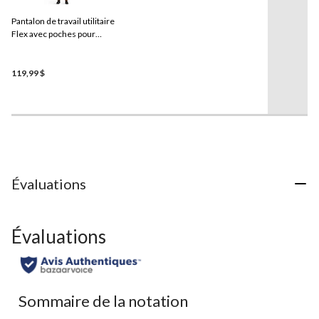
Pantalon de travail utilitaire
Flex avec poches pour
genouillères pour
hommes, Ironhide,
Timberland PRO
119,99 $
Évaluations
Évaluations
Sommaire de la notation