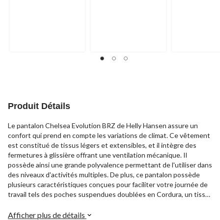
étoile(s)
étoile(s)
étoile(s)
sur
sur
sur
5.
5.
5.
8
2
3
évaluations
évaluations
évaluations
Produit Détails
Le pantalon Chelsea Evolution BRZ de Helly Hansen assure un
confort qui prend en compte les variations de climat. Ce vêtement
est constitué de tissus légers et extensibles, et il intègre des
fermetures à glissière offrant une ventilation mécanique. Il
possède ainsi une grande polyvalence permettant de l'utiliser dans
des niveaux d'activités multiples. De plus, ce pantalon possède
plusieurs caractéristiques conçues pour faciliter votre journée de
travail tels des poches suspendues doublées en Cordura, un tissu
extensible dans 4 sens ainsi que des poches pour genouillères.
Afficher plus de détails