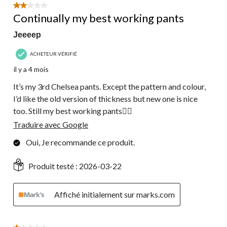
2 étoile(s) sur 5.
Continually my best working pants
Jeeeep
ACHETEUR VÉRIFIÉ
il y a 4 mois
It’s my 3rd Chelsea pants. Except the pattern and colour,
I’d like the old version of thickness but new one is nice
too. Still my best working pants👍🏼
Traduire avec Google
Oui, Je recommande ce produit.
Produit testé :
2026-03-22
Affiché initialement sur marks.com