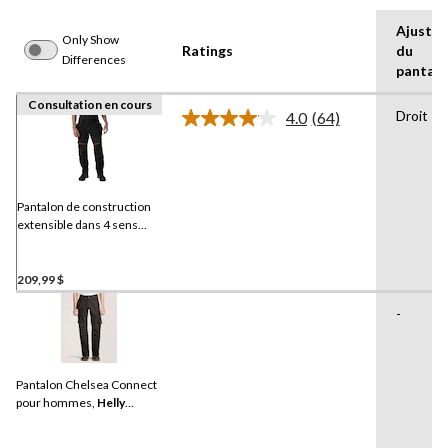
Ajuste
Only Show
Ratings
du
Differences
pantal
Consultation en cours
Droit
4.0
(64)
Lire
les
64
commentaires.
Lien
vers
Pantalon de construction
la
extensible dans 4 sens
même
pour hommes, Chelsea
page.
Evolution BRZ,
Helly
Hansen Workwear
209,99 $
-
Pantalon Chelsea Connect
pour hommes,
Helly
Hansen Workwear