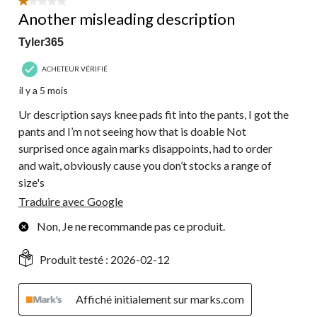
1 étoile(s) sur 5.
Another misleading description
Tyler365
ACHETEUR VÉRIFIÉ
il y a 5 mois
Ur description says knee pads fit into the pants, I got the
pants and I’m not seeing how that is doable Not
surprised once again marks disappoints, had to order
and wait, obviously cause you don’t stocks a range of
size's
Traduire avec Google
Non, Je ne recommande pas ce produit.
Produit testé :
2026-02-12
Affiché initialement sur marks.com