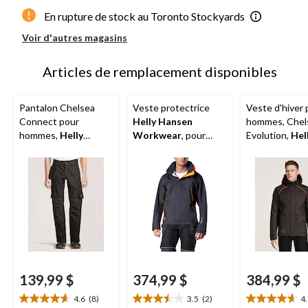
En rupture de stock au Toronto Stockyards
Voir d'autres magasins
Articles de remplacement disponibles
Pantalon Chelsea
Veste protectrice
Veste d'hiver 
Connect pour
Helly Hansen
hommes, Chel
hommes,
Helly
Workwear
, pour
Evolution,
Hel
Hansen Workwear
hommes, Chelsea
Hansen Wor
Evolution
139,99 $
374,99 $
384,99 $
4.6
(8)
3.5
(2)
4
4.6
3.5
4.7