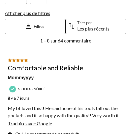
Afficher plus de filtres
Trier par
Filtres
Les plus récents
1
1 – 8 sur 64 commentaire
à
8
sur
64
5 étoile(s) sur 5.
commentaire.
Comfortable and Reliable
Mommyyyy
ACHETEUR VÉRIFIÉ
il y a 7 jours
My bf loved this!! He said none of his tools fall out the
pockets and it so happy with the quality!! Very worth it
Traduire avec Google
Oui, Je recommande ce produit.