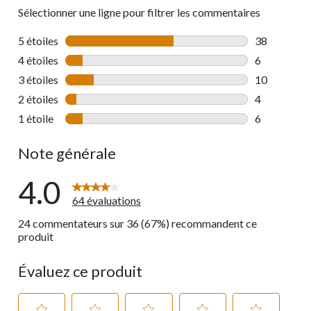
Sélectionner une ligne pour filtrer les commentaires
5 étoiles
étoiles
38
38 commenta
4 étoiles
étoiles
6
6 commentai
3 étoiles
étoiles
10
10 commenta
2 étoiles
étoiles
4
4 commentai
1 étoile
étoiles
6
6 commentai
Note générale
4.0
64 évaluations
24 commentateurs sur 36 (67%) recommandent ce
produit
Évaluez ce produit