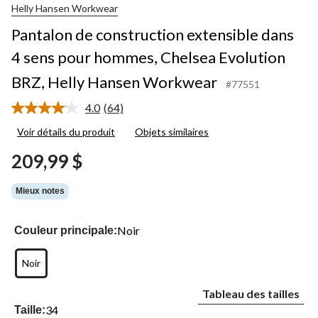
Helly Hansen Workwear
Pantalon de construction extensible dans
4 sens pour hommes, Chelsea Evolution
BRZ, Helly Hansen Workwear
#77551
4.0
(64)
Lire
les
Voir détails du produit
Objets similaires
64
commentaires.
209,99 $
Lien
vers
la
Mieux notes
même
page.
Noir
Couleur principale:
Noir
Tableau des tailles
34
Taille: