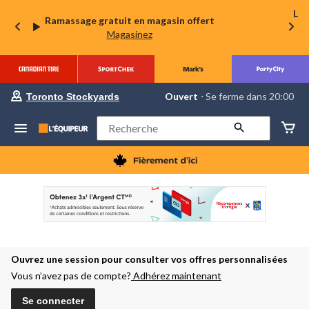
La 
Ramassage gratuit en magasin offert
Magasinez
votre
Ouvert
⋅ Se ferme dans 20:00
Toronto Stockyards
magasin
préféré
est
Rechercher
Toronto
Stockyards,
courament
Ouvert,
Se
ferme
dans
à
20:00
cliquer
pour
Ouvrez une session pour consulter vos offres personnalisées
changer
Vous n’avez pas de compte?
Adhérez maintenant
Se connecter