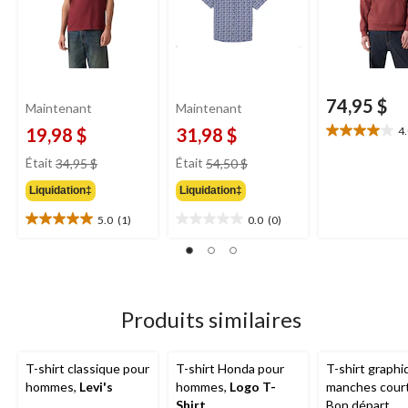
74,95 $
Maintenant
Maintenant
19,98 $
31,98 $
4
4.0
étoile(s)
prix
prix
Était
34,95 $
Était
54,50 $
sur
était
était
5.
Liquidation‡
Liquidation‡
34,95 $
54,50 $
1
5.0
(1)
0.0
(0)
évaluation
5.0
0.0
étoile(s)
étoile(s)
sur
sur
5.
5.
1
évaluation
Produits similaires
T-shirt classique pour
T-shirt Honda pour
T-shirt graphi
hommes,
Levi's
hommes,
Logo T-
manches cour
Shirt
Bon départ