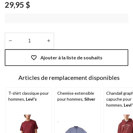
29,95 $
produit.
Lien
vers
la
même
page.
Quantité
mise
Ajouter à la liste de souhaits
à
jour
à
Articles de remplacement disponibles
1
T-shirt classique pour
Chemise extensible
Chandail grap
hommes,
Levi's
pour hommes,
Silver
capuche pour
hommes,
Levi'