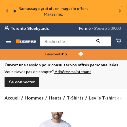
La 
Ramassage gratuit en magasin offert
Magasinez
votre
Fermé
⋅ S’ouvre à 09:00
Toronto Stockyards
magasin
préféré
est
Rechercher
Toronto
Stockyards,
courament
Fermé,
S’ouvre
Ouvrez une session pour consulter vos offres personnalisées
à
Vous n’avez pas de compte?
Adhérez maintenant
à
09:00
cliquer
Se connecter
pour
changer
Levi's
Accueil
Hommes
Hauts
T-Shirts
Levi's T-shirt ave
T-
shirt
avec
logo