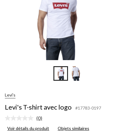
Levi's
Levi's T-shirt avec logo
#17783-0197
(0)
Aucune
cote
Voir détails du produit
Objets similaires
pour
ce