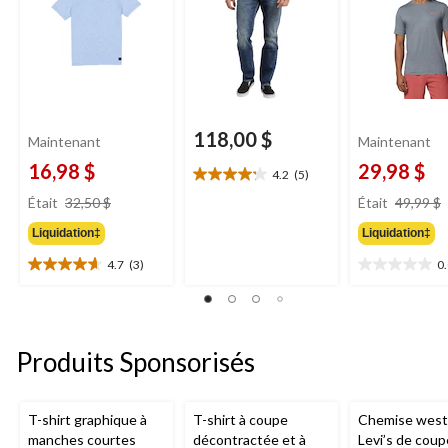
118,00 $
Maintenant
Maintenant
16,98 $
29,98 $
4.2
(5)
4.2
prix
étoile(s)
Était
32,50 $
Était
49,99 $
était
sur
Liquidation‡
Liquidation‡
32,50 $
5.
5
4.7
(3)
0
4.7
0.0
évaluations
étoile(s)
étoile(s)
sur
sur
5.
5.
3
Produits Sponsorisés
évaluations
T-shirt graphique à
T-shirt à coupe
Chemise west
manches courtes
décontractée et à
Levi’s de coup