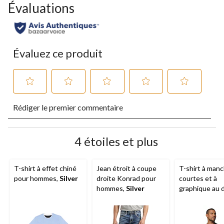
Évaluations
Évaluez ce produit
Sélectionnez
Sélectionnez
Sélectionnez
Sélectionnez
Sélectionnez
Rédiger le premier commentaire
pour
pour
pour
pour
pour
évaluer
évaluer
évaluer
évaluer
évaluer
l'article
l'article
l'article
l'article
l'article
à
à
à
à
à
4 étoiles et plus
1
2
3
4
5
étoile.
étoiles.
étoiles.
étoiles.
étoiles.
Cette
Cette
Cette
Cette
Cette
T-shirt à effet chiné
Jean étroit à coupe
T-shirt à man
action
action
action
action
action
pour hommes,
Silver
droite Konrad pour
courtes et à
ouvrira
ouvrira
ouvrira
ouvrira
ouvrira
hommes,
Silver
graphique au 
le
le
le
le
le
Parsons Point
formulaire
formulaire
formulaire
formulaire
formulaire
Columbia
de
de
de
de
de
soumission.
soumission.
soumission.
soumission.
soumission.