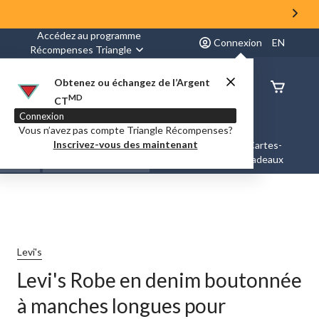
Accédez au programme
Connexion
EN
Récompenses Triangle
Obtenez ou échangez de l’Argent
État de
MD
CT
command
Connexion
Vous n’avez pas compte Triangle Récompenses?
Inscrivez-vous des maintenant
es &
Nouveautés et
Cartes-
Marques
ation
Tendances
cadeaux
Levi's
Levi's Robe en denim boutonnée
à manches longues pour