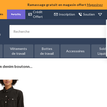
Ramassage gratuit en magasin offert
Magasinez
Crédit
Inscription
Soutien
Offert
Rechercher
00
Vêtements
Bottes
Sold
Accessoires
de travail
de travail
Liquid
en denim boutonn...