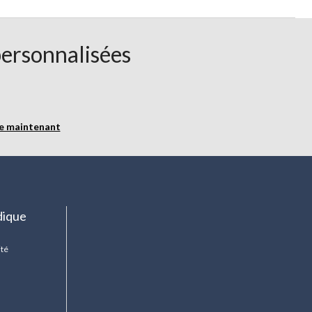
personnalisées
re maintenant
dique
ité