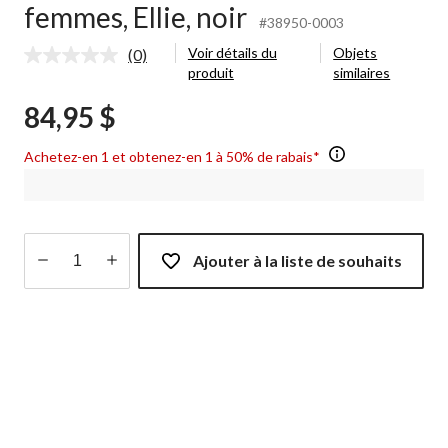
femmes, Ellie, noir
#38950-0003
Voir détails du
Objets
(0)
Aucune
produit
similaires
cote
pour
84,95 $
ce
produit.
Lien
Achetez-en 1 et obtenez-en 1 à 50% de rabais*
vers
la
même
page.
Ajouter à la liste de souhaits
Quantité
mise
à
jour
à
1