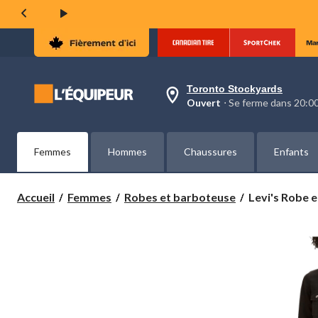
la
même
page.
Toronto Stockyards
votre
Ouvert
⋅ Se ferme dans 20:
magasin
préféré
est
Toronto
Femmes
Hommes
Chaussures
Enfants
Stockyards,
courament
Ouvert,
Se
Levi's
Accueil
Femmes
Robes et barboteuse
Levi's Robe 
ferme
Robe
dans
en
à
denim
20:00
cliquer
boutonnée
pour
à
changer
manches
longues
pour
femmes,