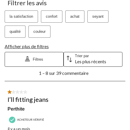
Filtrer les avis
la satisfaction
confort
achat
seyant
qualité
couleur
Afficher plus de filtres
Trier par
Filtres
Les plus récents
1
1 – 8 sur 39 commentaire
à
8
sur
39
1 étoile(s) sur 5.
commentaire.
I’ll fitting jeans
Perthite
ACHETEUR VÉRIFIÉ
il y a un mois