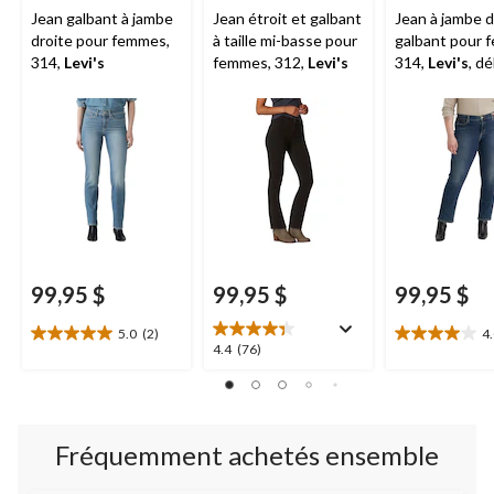
Jean galbant à jambe
Jean étroit et galbant
Jean à jambe d
droite pour femmes,
à taille mi-basse pour
galbant pour 
314,
Levi's
femmes, 312,
Levi's
314,
Levi's
, d
indigo foncé, t
plus
99,95 $
99,95 $
99,95 $
5.0
(2)
4
5.0
4.0
4.4
4.4
(76)
étoile(s)
étoile(s)
étoile(s)
sur
sur
sur
5.
5.
5.
2
6
76
évaluations
évaluations
Fréquemment achetés ensemble
évaluations