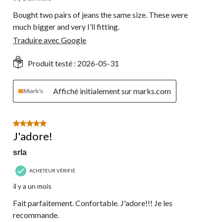
Bought two pairs of jeans the same size. These were
much bigger and very I’ll fitting.
Traduire avec Google
Produit testé :
2026-05-31
Affiché initialement sur marks.com
5 étoile(s) sur 5.
J'adore!
srla
ACHETEUR VÉRIFIÉ
il y a un mois
Fait parfaitement. Confortable. J'adore!!! Je les
recommande.