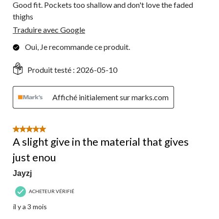
Good fit. Pockets too shallow and don't love the faded
thighs
Traduire avec Google
Oui, Je recommande ce produit.
Produit testé :
2026-05-10
Affiché initialement sur marks.com
5 étoile(s) sur 5.
A slight give in the material that gives
just enou
Jayzj
ACHETEUR VÉRIFIÉ
il y a 3 mois