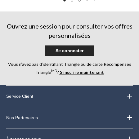
sur
sur
sur
5.
5.
5.
11
41
46
évaluations
évaluations
évaluations
Ouvrez une session pour consulter vos offres
personnalisées
Se connecter
Vous n’avez pas d’identifiant Triangle ou de carte Récompenses
MD
Triangle
?
S’inscrire maintenant
Service Client
Nos Partenaires
À propos de nous