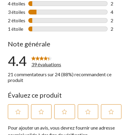
29 commenta
4 étoiles
étoiles
2
2 commentai
3 étoiles
étoiles
4
4 commentai
2 étoiles
étoiles
2
2 commentai
1 étoile
étoiles
2
2 commentai
Note générale
4.4
39 évaluations
21 commentateurs sur 24 (88%) recommandent ce
produit
Évaluez ce produit
Sélectionnez
Sélectionnez
Sélectionnez
Sélectionnez
Sélectionnez
Pour ajouter un avis, vous devrez fournir une adresse
pour
pour
pour
pour
pour
évaluer
évaluer
évaluer
évaluer
évaluer
courriel valide à des fins de vérification.