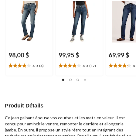
98,00 $
99,95 $
69,99 $
4.0
(4)
4.0
(17)
4
4.0
4.0
4.3
étoile(s)
étoile(s)
étoile(s)
sur
sur
sur
5.
5.
5.
4
17
29
évaluations
évaluations
évaluations
Produit Détails
Ce jean galbant épouse vos courbes et les mets en valeur. Il est
conçu pour amincir le ventre, remonter le derrière et allonger la
jambe. En outre, il propose un style rétro tout en intégrant des
techniques amincissantes novatrices. Par ailleurs, il est fabriqué en