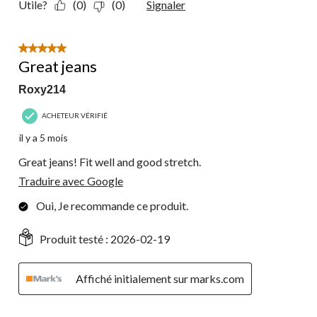
Utile?
(0)
(0)
Signaler
5 étoile(s) sur 5.
Great jeans
Roxy214
ACHETEUR VÉRIFIÉ
il y a 5 mois
Great jeans! Fit well and good stretch.
Traduire avec Google
Oui, Je recommande ce produit.
Produit testé :
2026-02-19
Affiché initialement sur marks.com