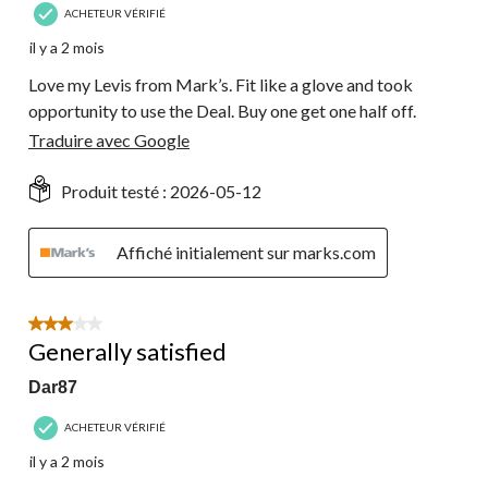
ACHETEUR VÉRIFIÉ
il y a 2 mois
Love my Levis from Mark’s. Fit like a glove and took
opportunity to use the Deal. Buy one get one half off.
Traduire avec Google
Produit testé :
2026-05-12
Affiché initialement sur marks.com
3 étoile(s) sur 5.
Generally satisfied
Dar87
ACHETEUR VÉRIFIÉ
il y a 2 mois