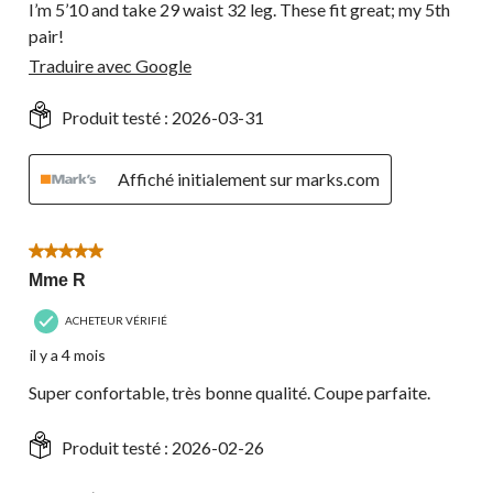
I’m 5’10 and take 29 waist 32 leg. These fit great; my 5th
pair!
Traduire avec Google
Produit testé :
2026-03-31
Affiché initialement sur marks.com
5 étoile(s) sur 5.
Mme R
ACHETEUR VÉRIFIÉ
il y a 4 mois
Super confortable, très bonne qualité. Coupe parfaite.
Produit testé :
2026-02-26