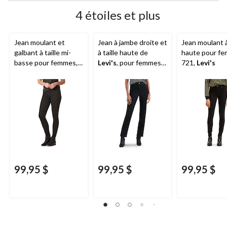
4 étoiles et plus
Jean moulant et
Jean à jambe droite et
Jean moulant à 
galbant à taille mi-
à taille haute de
haute pour f
basse pour femmes,
Levi's
, pour femmes,
721,
Levi's
311,
Levi's
724
99,95 $
99,95 $
99,95 $