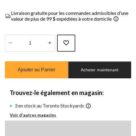
Livraison gratuite pour les commandes admissibles d'une
valeur de plus de 99 $ expédiées à votre domicile
Quantité
mise
à
Ajouter au Panier
Acheter maintenant
jour
à
1
Trouvez-le également en magasin:
3 en stock au Toronto Stockyards
Voir d'autres magasins