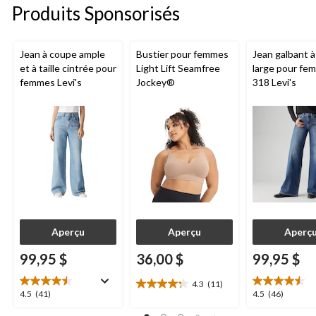
Produits Sponsorisés
Jean à coupe ample
Bustier pour femmes
Jean galbant 
et à taille cintrée pour
Light Lift Seamfree
large pour fe
femmes Levi's
Jockey®
318 Levi's
Aperçu
Aperçu
Aperç
99,95 $
36,00 $
99,95 $
4.3
(11)
4.3
4.5
4.5
4.5
(41)
4.5
(46)
étoile(s)
étoile(s)
étoile(s)