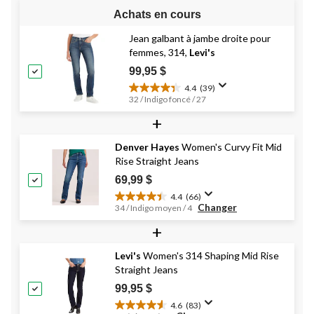
Achats en cours
Jean galbant à jambe droite pour
femmes, 314,
Levi's
99,95 $
4.4
(39)
4.4
32 / Indigo foncé / 27
étoile(s)
+
sur
5.
39
Denver Hayes
Women's Curvy Fit Mid
évaluations
Rise Straight Jeans
69,99 $
4.4
(66)
4.4
Changer
34 / Indigo moyen / 4
étoile(s)
+
sur
5.
66
Levi's
Women's 314 Shaping Mid Rise
évaluations
Straight Jeans
99,95 $
4.6
(83)
4.6