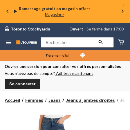
La 
Ramassage gratuit en magasin offert
Magasinez
votre
Ouvert
⋅ Se ferme dans 17:00
Toronto Stockyards
magasin
préféré
est
Rechercher
Toronto
Stockyards,
courament
Ouvert,
Se
Ouvrez une session pour consulter vos offres personnalisées
ferme
Vous n’avez pas de compte?
Adhérez maintenant
dans
à
17:00
Se connecter
cliquer
pour
changer
Jean
Accueil
Femmes
Jeans
Jeans à jambes droites
Jean
galb
à
jamb
droit
pour