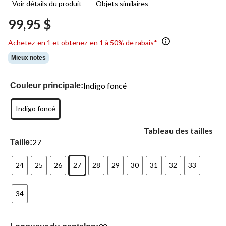
Voir détails du produit
Objets similaires
39
commentaires.
99,95 $
Lien
vers
la
Achetez-en 1 et obtenez-en 1 à 50% de rabais*
même
page.
Mieux notes
Indigo foncé
Couleur principale:
Indigo foncé
Tableau des tailles
27
Taille:
24
25
26
27
28
29
30
31
32
33
34