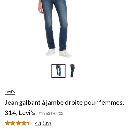
femm
314,
Levi'
Levi's
Jean galbant à jambe droite pour femmes,
314, Levi's
#19631-0203
4.4
(39)
Lire
les