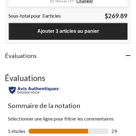
Changer
32 / Rincer / 27
étoile(s)
sur
$269.89
Sous-total pour 3 articles
5.
83
évaluations
Ajouter 3 articles au panier
Évaluations
Évaluations
Sommaire de la notation
Sélectionner une ligne pour filtrer les commentaires
5 étoiles
étoiles
29