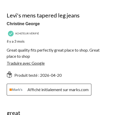
5 étoile(s) sur 5.
Levi's mens tapered leg jeans
Christine George
ACHETEUR VÉRIFIÉ
il y a 3 mois
Great quality fits perfectly great place to shop. Great
place to shop
Traduire avec Google
Produit testé :
2026-04-20
Affiché initialement sur marks.com
5 étoile(s) sur 5.
great