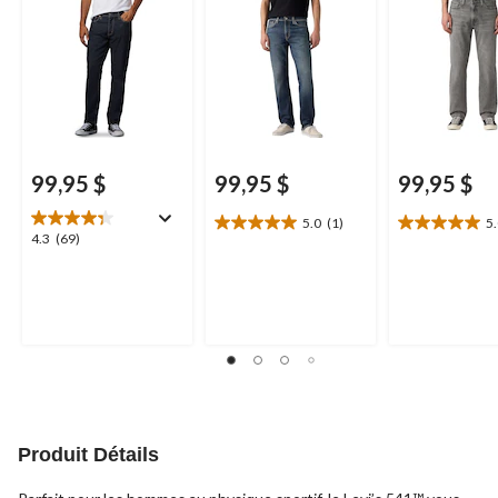
99,95 $
99,95 $
99,95 $
5.0
(1)
5
5.0
5.0
4.3
4.3
(69)
étoile(s)
étoile(s)
étoile(s)
sur
sur
sur
5.
5.
5.
1
1
69
évaluation
évaluation
évaluations
Produit Détails