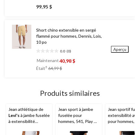
étoile(s)
99,95 $
sur
5.
1
évaluation
Short chino extensible en sergé
flammé pour hommes, Dennis, Lois,
10 po
Aperçu
0.0
(0)
0.0
étoile(s)
40,98 $
Maintenant
sur
prix
±
Était
64,99 $
5.
était
64,99 $
Produits similaires
Jean athlétique de
Jean sport à jambe
Jean sportif fu
Levi's
à jambe fuselée
fuselée pour
extensibilité 
à extensibilité
hommes, 541, Play A
pour hommes,
avancée, pour
Tune,
Levi's
Levi's
- Mome
hommes, 541
Pass