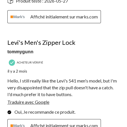
Produit testé :
2026-05-27
Affiché initialement sur marks.com
3 étoile(s) sur 5.
Levi's Men's Zipper Lock
tommygunn
ACHETEUR VÉRIFIÉ
il y a 2 mois
Hello, I still really like the Levi's 541 men's model, but I'm
very disappointed that the zip pull doesn't have a catch.
I'd much prefer it to have buttons.
Traduire avec Google
Oui, Je recommande ce produit.
Affiché initialement sur marks.com