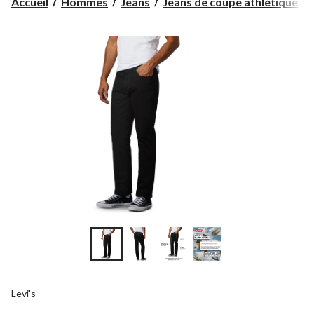
Accueil
Hommes
Jeans
Jeans de coupe athlétique
L
Levi's