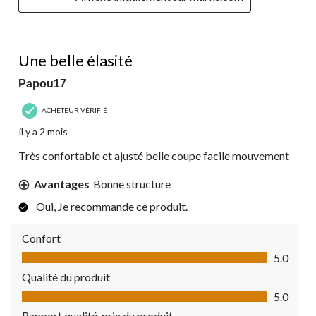
5 étoile(s) sur 5.
Une belle élasité
Papou17
ACHETEUR VÉRIFIÉ
il y a 2 mois
Très confortable et ajusté belle coupe facile mouvement
Avantages
Bonne structure
Oui, Je recommande ce produit.
Confort
Confort, 5.0 sur 5
5.0
Qualité du produit
Qualité du produit, 5.0 sur 5
5.0
Rapport qualité-prix du produit