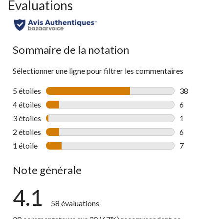
Évaluations
Sommaire de la notation
Sélectionner une ligne pour filtrer les commentaires
5 étoiles
étoiles
38
38 commenta
4 étoiles
étoiles
6
6 commentai
3 étoiles
étoiles
1
1 commentai
2 étoiles
étoiles
6
6 commentai
1 étoile
étoiles
7
7 commentai
Note générale
4.1
58 évaluations