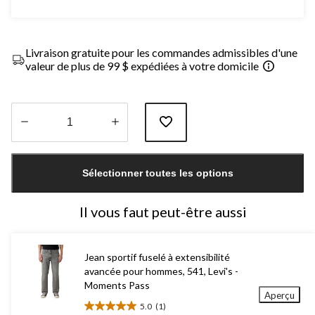
Livraison gratuite pour les commandes admissibles d'une
valeur de plus de 99 $ expédiées à votre domicile
Quantité
mise
Sélectionner toutes les options
à
jour
à
Il vous faut peut-être aussi
1
Jean sportif fuselé à extensibilité
avancée pour hommes, 541, Levi's -
Moments Pass
Aperçu
5.0
(1)
5.0