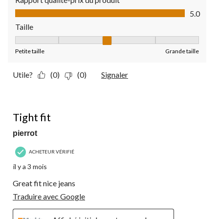
Rapport qualité-prix du produit, 5.0 sur 5
5.0
Taille
Taille, 3 sur 5, où 1 est égal à Petite taille et 5 est égal à Grande
Petite taille
Grande taille
Utile?
(0)
(0)
Signaler
5 étoile(s) sur 5.
Tight fit
pierrot
ACHETEUR VÉRIFIÉ
il y a 3 mois
Great fit nice jeans
Traduire avec Google