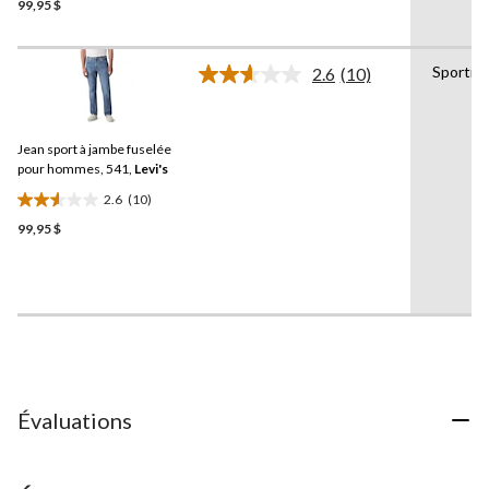
99,95 $
étoile(s)
sur
5.
Sportiv
1
2.6
(10)
Lire
évaluation
les
10
commentaires.
Jean sport à jambe fuselée
Lien
vers
pour hommes, 541,
Levi's
la
2.6
(10)
même
2.6
page.
99,95 $
étoile(s)
sur
5.
10
évaluations
Évaluations