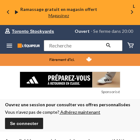
La 
Ramassage gratuit en magasin offert
Magasinez
votre
Ouvert
⋅ Se ferme dans 20:00
Toronto Stockyards
magasin
préféré
est
Rechercher
Toronto
Stockyards,
courament
Ouvert,
Se
ferme
dans
à
20:00
Sponsorisé
cliquer
pour
Ouvrez une session pour consulter vos offres personnalisées
changer
Vous n’avez pas de compte?
Adhérez maintenant
Se connecter