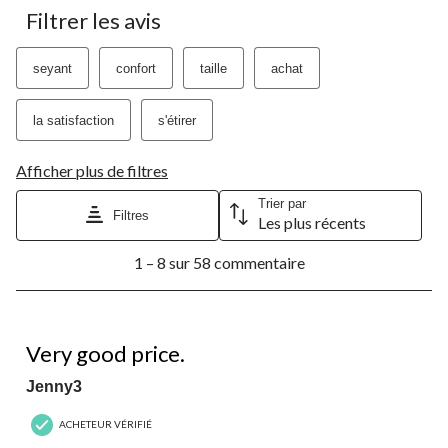
Filtrer les avis
seyant
confort
taille
achat
la satisfaction
s'étirer
Afficher plus de filtres
Trier par
Filtres
Les plus récents
1
1 – 8 sur 58 commentaire
à
8
sur
58
5 étoile(s) sur 5.
commentaire.
Very good price.
Jenny3
ACHETEUR VÉRIFIÉ