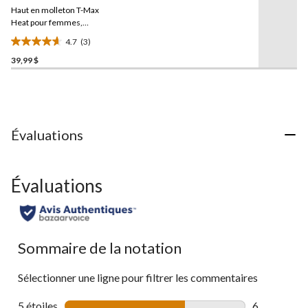
commentaires.
Haut en molleton T-Max
Lien
vers
Heat pour femmes,
la
WindRiver
4.7
(3)
même
4.7
page.
39,99 $
étoile(s)
sur
5.
3
évaluations
Évaluations
Évaluations
Sommaire de la notation
Sélectionner une ligne pour filtrer les commentaires
5 étoiles
étoiles
6