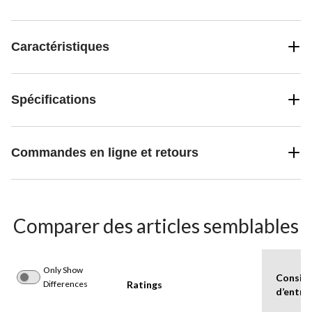
Caractéristiques
Spécifications
Commandes en ligne et retours
Comparer des articles semblables
Only Show
Consig
Differences
Ratings
d’entre