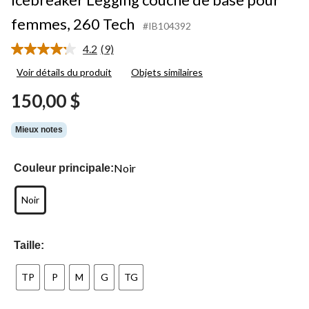
femmes, 260 Tech
#IB104392
4.2
(9)
Lire
les
Voir détails du produit
Objets similaires
9
commentaires.
150,00 $
Lien
vers
la
Mieux notes
même
page.
Noir
Couleur principale:
Noir
Taille:
TP
P
M
G
TG