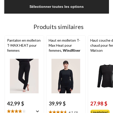
mise
Sélectionner toutes les options
à
jour
à
1
Produits similaires
Pantalon en molleton
Haut en molleton T-
Haut couche 
T-MAX HEAT pour
Max Heat pour
chaud pour f
femmes
femmes,
WindRiver
Watson
42,99 $
39,99 $
27,98 $
4.7
(3)
Liquidation‡