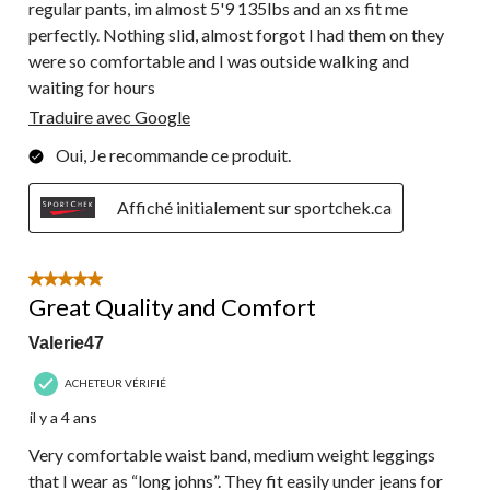
regular pants, im almost 5'9 135lbs and an xs fit me
perfectly. Nothing slid, almost forgot I had them on they
were so comfortable and I was outside walking and
waiting for hours
Traduire avec Google
Oui, Je recommande ce produit.
Affiché initialement sur sportchek.ca
5 étoile(s) sur 5.
Great Quality and Comfort
Valerie47
ACHETEUR VÉRIFIÉ
il y a 4 ans
Very comfortable waist band, medium weight leggings
that I wear as “long johns”. They fit easily under jeans for