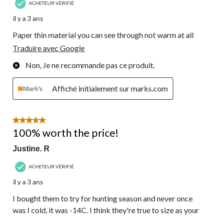
ACHETEUR VÉRIFIÉ
il y a 3 ans
Paper thin material you can see through not warm at all
Traduire avec Google
Non, Je ne recommande pas ce produit.
Affiché initialement sur marks.com
5 étoile(s) sur 5.
100% worth the price!
Justine. R
ACHETEUR VÉRIFIÉ
il y a 3 ans
I bought them to try for hunting season and never once
was I cold, it was -14C. I think they're true to size as your