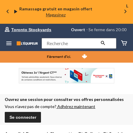
La 
Ramassage gratuit en magasin offert
Magasinez
votre
Ouvert
⋅ Se ferme dans 20:00
Toronto Stockyards
magasin
préféré
est
Rechercher
Toronto
Stockyards,
courament
Ouvert,
Se
ferme
dans
à
20:00
cliquer
pour
Ouvrez une session pour consulter vos offres personnalisées
changer
Vous n’avez pas de compte?
Adhérez maintenant
Se connecter