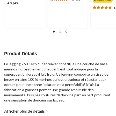
4.7
4.0
4.0
(40)
étoile(s)
4
étoile(s)
4.8
sur
sur
étoile(s)
5.
5.
sur
3
40
5.
évaluations
évaluations
5
évaluations
Produit Détails
Le legging 260 Tech d’Icebreaker constitue une couche de base
mérinos incroyablement chaude. Il est tout indiqué pour la
superposition lorsqu’il fait froid. Ce legging comporte un tissu de
jersey en laine 100 % mérinos qui est ultradoux et résistant aux
odeurs pour une bonne isolation et la perméabilité à l’air. La
fabrication à gousset permet une grande amplitude des
mouvements. Puis, les coutures flatlock de part en part procurent
une sensation de douceur sur la peau.
Afficher plus de détails