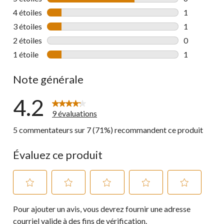
6 commentai
4 étoiles
étoiles
1
1 commentai
3 étoiles
étoiles
1
1 commentai
2 étoiles
étoiles
0
0 commentai
1 étoile
étoiles
1
1 commentai
Note générale
4.2
9 évaluations
5 commentateurs sur 7 (71%) recommandent ce produit
Évaluez ce produit
Sélectionnez
Sélectionnez
Sélectionnez
Sélectionnez
Sélectionnez
Pour ajouter un avis, vous devrez fournir une adresse
pour
pour
pour
pour
pour
évaluer
évaluer
évaluer
évaluer
évaluer
courriel valide à des fins de vérification.