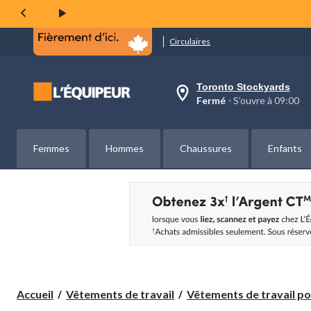
même
page.
Circulaires
Toronto Stockyards
votre
Fermé
⋅ S’ouvre à 09:00
magasin
préféré
est
Toronto
Femmes
Hommes
Chaussures
Enfants
Stockyards,
courament
Fermé,
S’ouvre
à
à
09:00
cliquer
pour
changer
Accueil
Vêtements de travail
Vêtements de travail pou