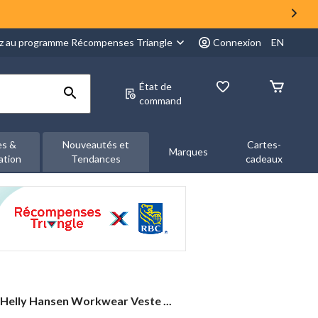
z au programme Récompenses Triangle
Connexion
EN
État de
command
es &
Nouveautés et
Cartes-
Marques
ation
Tendances
cadeaux
Helly
Helly Hansen Workwear Veste ...
Hansen