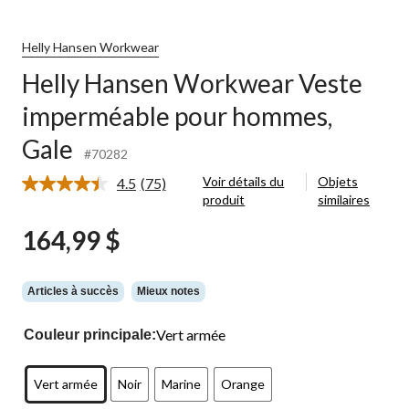
Workwear
Veste
imperméable
Helly Hansen Workwear
pour
Helly Hansen Workwear Veste
hommes,
Gale
imperméable pour hommes,
Gale
#70282
Voir détails du
Objets
4.5
(75)
Lire
produit
similaires
les
75
164,99 $
commentaires.
Lien
vers
la
même
Articles à succès
Mieux notes
page.
Vert armée
Couleur principale:
Vert armée
Noir
Marine
Orange