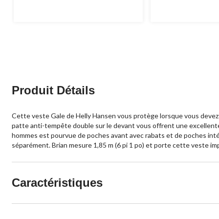
sur
sur
5.
5.
7
15
évaluations
évaluations
Produit Détails
Cette veste Gale de Helly Hansen vous protège lorsque vous devez tr
patte anti-tempête double sur le devant vous offrent une excellente 
hommes est pourvue de poches avant avec rabats et de poches intéri
séparément. Brian mesure 1,85 m (6 pi 1 po) et porte cette veste im
Caractéristiques