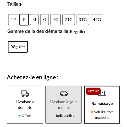
P
Taille:
TP
P
M
G
TG
2TG
3TG
4TG
Régulier
Gamme de la deuxième taille:
Régulier
Achetez-le en ligne :
Gratuit
Livraison à
Livraison le jour
Ramassage
domicile
même
Voir d'autres
Offert
Indisponible
magasins