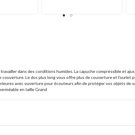
sur
su
5.
5.
31
1
évaluations
év
availler dans des conditions humides. La capuche compressible et ajusta
couverture. Le dos plus long vous offre plus de couverture et l'ourlet p
eures avec ouverture pour écouteurs afin de protéger vos objets de val
perméable en taille Grand