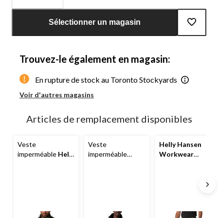
Quantité
mise
Sélectionner un magasin
à
jour
à
Trouvez-le également en magasin:
1
En rupture de stock au Toronto Stockyards
Voir d'autres magasins
Articles de remplacement disponibles
Veste
Veste
Helly Hansen
imperméable
Helly
imperméable
Workwear
Hansen
extensible
Helly
Pantalon
Workwear
, pour
Hansen
imperméable pour
hommes, Storm
Workwear
, pour
hommes, Gale
hommes, Voss