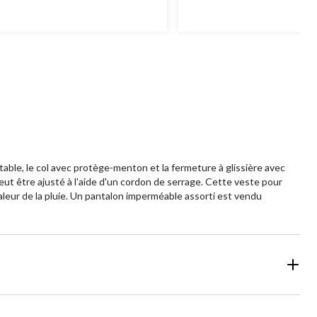
r
sur
5.
2
22
aluations
évaluations
ble, le col avec protège-menton et la fermeture à glissière avec
eut être ajusté à l'aide d'un cordon de serrage. Cette veste pour
eur de la pluie. Un pantalon imperméable assorti est vendu