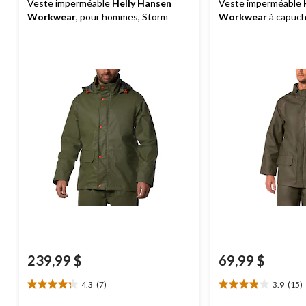
Veste imperméable
Helly Hansen
Veste imperméable
Workwear
, pour hommes, Storm
Workwear
à capuch
Mandal
239,99 $
69,99 $
4.3
(7)
3.9
(15)
4.3
3.9
étoile(s)
étoile(s)