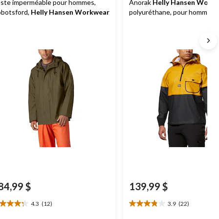
ste imperméable pour hommes,
Anorak
Helly Hansen Work
botsford,
Helly Hansen Workwear
polyuréthane, pour hommes,
84,99 $
139,99 $
4.3
(12)
3.9
(22)
3
3.9
oile(s)
étoile(s)