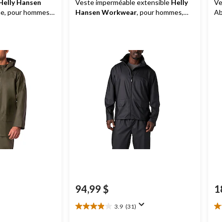
Helly Hansen
Veste imperméable extensible
Helly
Ve
e, pour hommes,
Hansen Workwear
, pour hommes,
Ab
Voss
94,99 $
1
3.9
(31)
3.9
4.
étoile(s)
ét