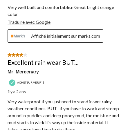
Very well built and comfortable.n Great bright orange
color
Traduire avec Google
Affiché initialement sur marks.com
4 étoile(s) sur 5.
Excellent rain wear BUT...
Mr_Mercenary
ACHETEUR VÉRIFIÉ
il y a 2 ans
Very waterproof if you just need to stand in wet rainy
weather conditions. BUT...if you have to work and stomp
around in puddles and deep pooey mud, the moisture and
mud starts to wick it's way up the inside material. It
takes a very long time to dry these.