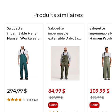
Produits similaires
Salopette
Salopette
Salopette
imperméable
Helly
imperméable
imperméable
H
Hansen Workwear
,
extensible
Dakota
Hansen Wor
pour hommes,
Workpro Series
,
en PCV, pour
Armour
pour hommes
hommes, Eng
294,99 $
84,99 $
109,99 $
prix
prix
109,99 $
179,99 $
3.8
(13)
3.8
était
étai
Solde
Solde
étoile(s)
109,99 $
179,
sur