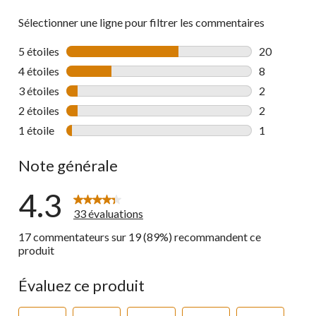
Sélectionner une ligne pour filtrer les commentaires
5 étoiles
étoiles
20
20 commenta
4 étoiles
étoiles
8
8 commentai
3 étoiles
étoiles
2
2 commentai
2 étoiles
étoiles
2
2 commentai
1 étoile
étoiles
1
1 commentai
Note générale
4.3
33 évaluations
17 commentateurs sur 19 (89%) recommandent ce
produit
Évaluez ce produit