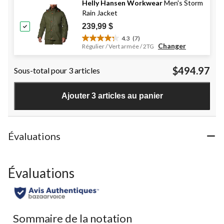
75
Helly Hansen Workwear
Men's Storm
évaluations
Rain Jacket
239,99 $
4.3
(7)
4.3
Changer
Régulier / Vert armée / 2TG
étoile(s)
sur
$494.97
Sous-total pour 3 articles
5.
7
évaluations
Ajouter 3 articles au panier
Évaluations
Évaluations
Sommaire de la notation