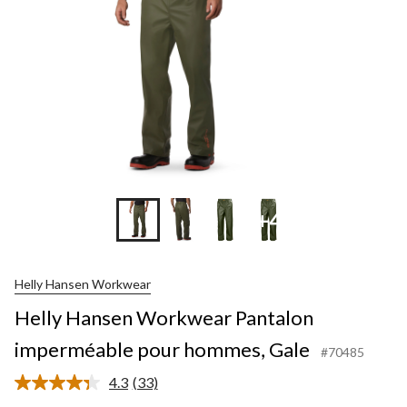
+4
Helly Hansen Workwear
Helly Hansen Workwear Pantalon
imperméable pour hommes, Gale
#70485
4.3
(33)
Lire
les