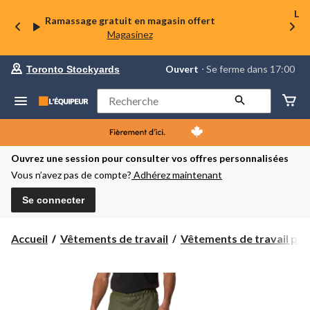
La 
Ramassage gratuit en magasin offert
Magasinez
votre
Ouvert
⋅ Se ferme dans 17:00
Toronto Stockyards
magasin
préféré
est
Rechercher
Toronto
Stockyards,
courament
Ouvert,
Se
Ouvrez une session pour consulter vos offres personnalisées
ferme
Vous n’avez pas de compte?
Adhérez maintenant
dans
à
17:00
Se connecter
cliquer
pour
changer
Accueil
Vêtements de travail
Vêtements de travail pour