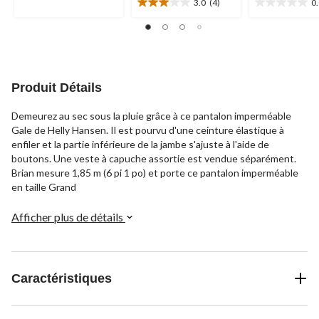
3.0
(4)
0
3.0
0.0
5.
étoile(s)
étoile(s)
13
sur
sur
évaluations
5.
5.
4
évaluations
Produit Détails
Demeurez au sec sous la pluie grâce à ce pantalon imperméable
Gale de Helly Hansen. Il est pourvu d'une ceinture élastique à
enfiler et la partie inférieure de la jambe s'ajuste à l'aide de
boutons. Une veste à capuche assortie est vendue séparément.
Brian mesure 1,85 m (6 pi 1 po) et porte ce pantalon imperméable
en taille Grand
Afficher plus de détails
Caractéristiques