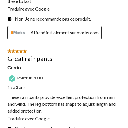
these to last
Traduire avec Google
Non, Je ne recommande pas ce produit.
Affiché initialement sur marks.com
5 étoile(s) sur 5.
Great rain pants
Gerrio
ACHETEUR VÉRIFIÉ
il y a 3 ans
These rain pants provide excellent protection from rain
and wind. The leg bottom has snaps to adjust length and
added protection.
Traduire avec Google