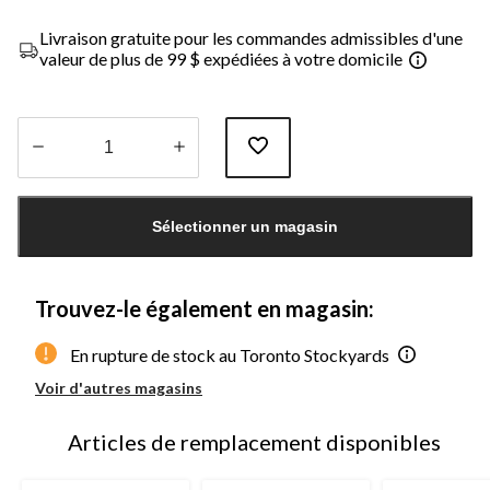
Livraison gratuite pour les commandes admissibles d'une
valeur de plus de 99 $ expédiées à votre domicile
Quantité
mise
Sélectionner un magasin
à
jour
à
1
Trouvez-le également en magasin:
En rupture de stock au Toronto Stockyards
Voir d'autres magasins
Articles de remplacement disponibles