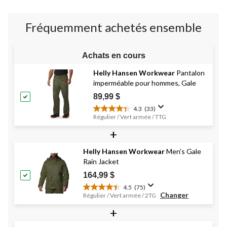
7
évaluations
Fréquemment achetés ensemble
Achats en cours
Helly Hansen Workwear
Pantalon
imperméable pour hommes, Gale
89,99 $
4.3
(33)
4.3
Régulier / Vert armée / TTG
étoile(s)
+
sur
5.
33
Helly Hansen Workwear
Men's Gale
évaluations
Rain Jacket
164,99 $
4.5
(75)
4.5
Changer
Régulier / Vert armée / 2TG
étoile(s)
+
sur
5.