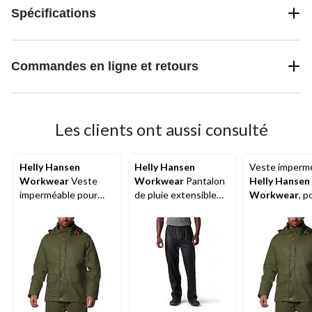
Spécifications
Commandes en ligne et retours
Les clients ont aussi consulté
Helly Hansen
Helly Hansen
Veste imperm
Workwear
Veste
Workwear
Pantalon
Helly Hansen
imperméable pour
de pluie extensible
Workwear
, p
hommes, Gale
Voss en polyuréthane
hommes, Stor
pour hommes