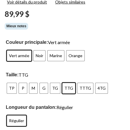
Voir détails du produit
Objets similaires
33
commentaires.
89,99 $
Lien
vers
la
Mieux notes
même
page.
Vert armée
Couleur principale:
Vert armée
Noir
Marine
Orange
TTG
Taille:
TP
P
M
G
TG
TTG
TTTG
4TG
Régulier
Longueur du pantalon:
Régulier