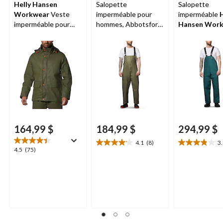
Helly Hansen
Salopette
Salopette
Workwear
Veste
imperméable pour
imperméable
H
imperméable pour
hommes, Abbotsford,
Hansen Wor
hommes, Gale
Helly Hansen
pour hommes,
Workwear
Armour
164,99 $
184,99 $
294,99 $
4.1
(8)
3
4.1
3.8
4.5
4.5
(75)
étoile(s)
étoile(s)
étoile(s)
sur
sur
sur
5.
5.
5.
8
13
75
évaluations
évaluations
évaluations