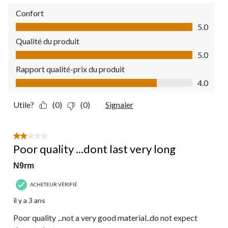
Confort
Confort, 5.0 sur 5
5.0
Qualité du produit
Qualité du produit, 5.0 sur 5
5.0
Rapport qualité-prix du produit
Rapport qualité-prix du produit, 4.0 sur 5
4.0
Utile?
(0)
(0)
Signaler
2 étoile(s) sur 5.
Poor quality ...dont last very long
N9rm
ACHETEUR VÉRIFIÉ
il y a 3 ans
Poor quality ...not a very good material..do not expect