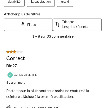
durabilité
la satisfaction
grand
Afficher plus de filtres
Trier par
Filtres
Les plus récents
1
1 – 8 sur 33 commentaire
à
8
sur
33
3 étoile(s) sur 5.
commentaire.
Correct
Bin27
ACHETEUR VÉRIFIÉ
il y a un mois
Parfait pour la pluie soutenue mais une couture à la
ceinture a lâchée à la première utilisation.