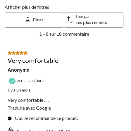
Afficher plus de filtres
Trier par
Filtres
Les plus récents
1
1 – 8 sur 18 commentaire
à
8
sur
18
5 étoile(s) sur 5.
commentaire.
Very comfortable
Anonyme
ACHETEUR VÉRIFIÉ
il y a un mois
Very comfortable …..
Traduire avec Google
Oui, Je recommande ce produit.