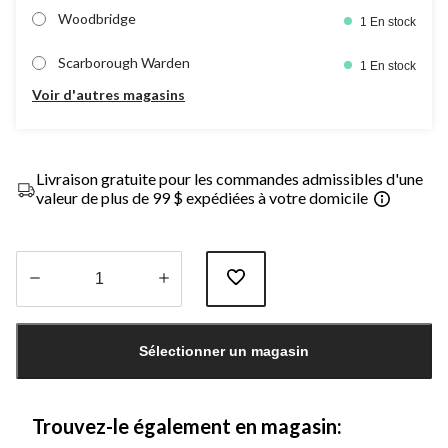
Woodbridge
1 En stock
Scarborough Warden
1 En stock
Voir d'autres magasins
Livraison gratuite pour les commandes admissibles d'une
valeur de plus de 99 $ expédiées à votre domicile
Quantité
mise
Sélectionner un magasin
à
jour
à
1
Trouvez-le également en magasin: