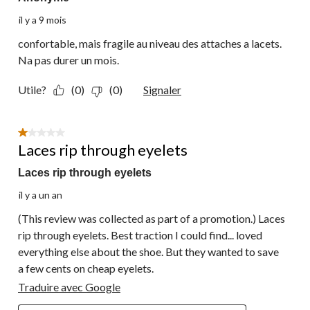
il y a 9 mois
confortable, mais fragile au niveau des attaches a lacets.
Na pas durer un mois.
Utile?
(0)
(0)
Signaler
1 étoile(s) sur 5.
Laces rip through eyelets
Laces rip through eyelets
il y a un an
(This review was collected as part of a promotion.) Laces
rip through eyelets. Best traction I could find... loved
everything else about the shoe. But they wanted to save
a few cents on cheap eyelets.
Traduire avec Google