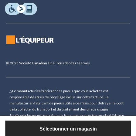
© 2025 Société Canadian Tire. Tous droits réservés.
△Le manufacturier/fabricant des pneus que vous achetez est
responsable des frais de recyclage inclus sur cette facture. Le
manufacturier/fabricant de pneus utilise ces frais pour défrayer le coût
de la collecte, du transport et du traitement des pneus usagés.
†L’offre de financement « Aucuns frais, aucun intérêt » pendant 24 mois
(sauf indication contraire) n’est accordée que sur demande sous
réserve d’une approbation de crédit préalable pour des achats de 150 $
Sélectionner un magasin
(sauf indication contraire) ou plus (à l’exception des cartes-cadeaux)