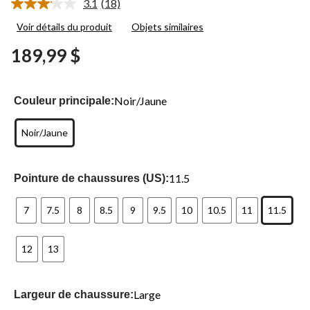
3.1
(18)
Lire
les
Voir détails du produit
Objets similaires
18
commentaires.
189,99 $
Lien
vers
la
même
page.
Noir/Jaune
Couleur principale:
Noir/Jaune
11.5
Pointure de chaussures (US):
7
7.5
8
8.5
9
9.5
10
10.5
11
11.5
12
13
Large
Largeur de chaussure: