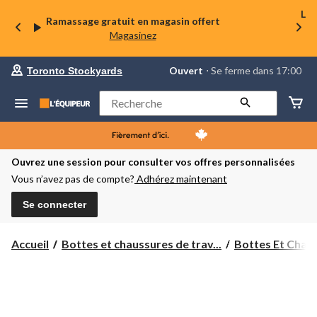
La 
Ramassage gratuit en magasin offert
Magasinez
votre
Ouvert
⋅ Se ferme dans 17:00
Toronto Stockyards
magasin
préféré
est
Rechercher
Toronto
Stockyards,
courament
Ouvert,
Se
Ouvrez une session pour consulter vos offres personnalisées
ferme
Vous n’avez pas de compte?
Adhérez maintenant
dans
à
17:00
Se connecter
cliquer
pour
changer
Accueil
Bottes et chaussures de trav...
Bottes Et Chaus