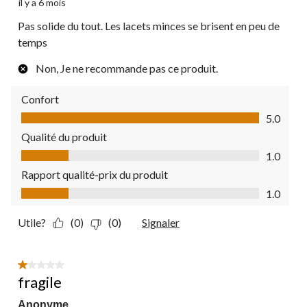
il y a 6 mois
Pas solide du tout. Les lacets minces se brisent en peu de
temps
Non, Je ne recommande pas ce produit.
Confort
Confort, 5.0 sur 5
5.0
Qualité du produit
Qualité du produit, 1.0 sur 5
1.0
Rapport qualité-prix du produit
Rapport qualité-prix du produit, 1.0 sur 5
1.0
Utile?
(0)
(0)
Signaler
1 étoile(s) sur 5.
fragile
Anonyme