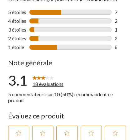
5 étoiles
étoiles
7
7 commentai
4 étoiles
étoiles
2
2 commentai
3 étoiles
étoiles
1
1 commentai
2 étoiles
étoiles
2
2 commentai
1 étoile
étoiles
6
6 commentai
Note générale
3.1
18 évaluations
5 commentateurs sur 10 (50%) recommandent ce
produit
Évaluez ce produit