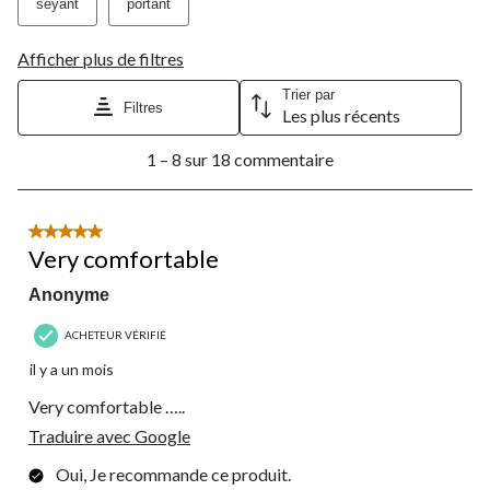
seyant
portant
Afficher plus de filtres
Trier par
Filtres
Les plus récents
1
1 – 8 sur 18 commentaire
à
8
sur
18
5 étoile(s) sur 5.
commentaire.
Very comfortable
Anonyme
ACHETEUR VÉRIFIÉ
il y a un mois
Very comfortable …..
Traduire avec Google
Oui, Je recommande ce produit.