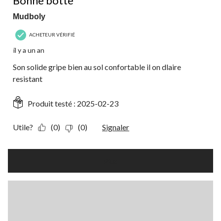
Bonne botte
Mudboly
ACHETEUR VÉRIFIÉ
il y a un an
Son solide gripe bien au sol confortable il on dlaire
resistant
Produit testé :
2025-02-23
Utile?
(0)
(0)
Signaler
Plus