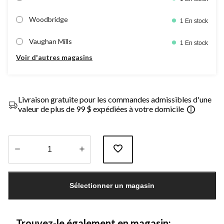
Woodbridge
1 En stock
Vaughan Mills
1 En stock
Voir d'autres magasins
Livraison gratuite pour les commandes admissibles d'une
valeur de plus de 99 $ expédiées à votre domicile
Quantité
mise
Sélectionner un magasin
à
jour
à
1
Trouvez-le également en magasin: