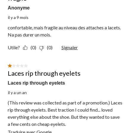
Anonyme
il y a 9 mois
confortable, mais fragile au niveau des attaches a lacets.
Na pas durer un mois.
Utile?
(0)
(0)
Signaler
1 étoile(s) sur 5.
Laces rip through eyelets
Laces rip through eyelets
il y a un an
(This review was collected as part of a promotion.) Laces
rip through eyelets. Best traction I could find... loved
everything else about the shoe. But they wanted to save
a few cents on cheap eyelets.
Traduire avec Google