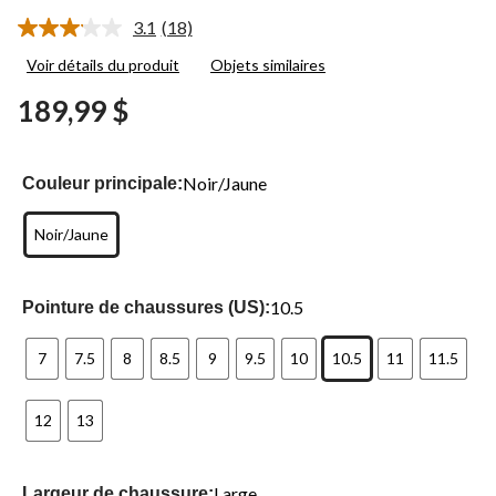
3.1
(18)
Lire
les
Voir détails du produit
Objets similaires
18
commentaires.
189,99 $
Lien
vers
la
même
page.
Noir/Jaune
Couleur principale:
Noir/Jaune
10.5
Pointure de chaussures (US):
7
7.5
8
8.5
9
9.5
10
10.5
11
11.5
12
13
Large
Largeur de chaussure: