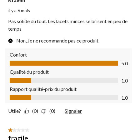
Kraven
il y a 6 mois
Pas solide du tout. Les lacets minces se brisent en peu de
temps
Non, Je ne recommande pas ce produit.
Confort
Confort, 5.0 sur 5
5.0
Qualité du produit
Qualité du produit, 1.0 sur 5
1.0
Rapport qualité-prix du produit
Rapport qualité-prix du produit, 1.0 sur 5
1.0
Utile?
(0)
(0)
Signaler
1 étoile(s) sur 5.
fragile