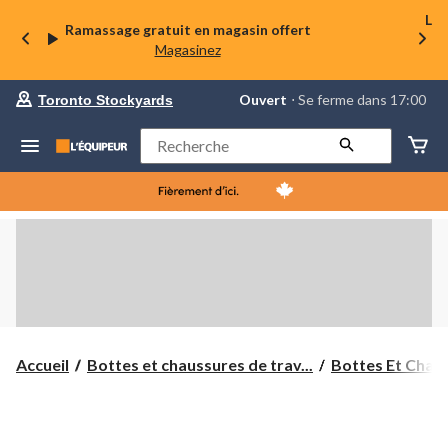
La 
Ramassage gratuit en magasin offert
Magasinez
votre
Ouvert
⋅ Se ferme dans 17:00
Toronto Stockyards
magasin
préféré
est
Rechercher
Toronto
Stockyards,
courament
Ouvert,
Se
ferme
dans
à
17:00
cliquer
pour
changer
Accueil
Bottes et chaussures de trav...
Bottes Et Chaus