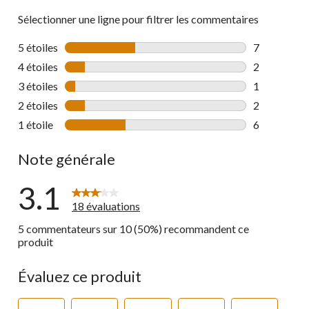
Sélectionner une ligne pour filtrer les commentaires
5 étoiles
étoiles
7
7 commentai
4 étoiles
étoiles
2
2 commentai
3 étoiles
étoiles
1
1 commentai
2 étoiles
étoiles
2
2 commentai
1 étoile
étoiles
6
6 commentai
Note générale
3.1
18 évaluations
5 commentateurs sur 10 (50%) recommandent ce
produit
Évaluez ce produit