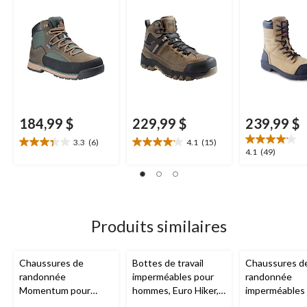
en composite avec
composite pour
hommes, Blue 
ComfortZone pour
hommes, Quest
Kodiak
femmes,
Kodiak
,
Bound,
Kodiak
Greb
184,99 $
229,99 $
239,99 $
3.3
(6)
4.1
(15)
3.3
4.1
4.1
4.1
(49)
étoile(s)
étoile(s)
étoile(s)
sur
sur
sur
5.
5.
5.
6
15
49
évaluations
évaluations
évaluations
Produits similaires
Chaussures de
Bottes de travail
Chaussures d
randonnée
imperméables pour
randonnée
Momentum pour
hommes, Euro Hiker,
imperméables
hommes,
WindRiver
Timberland
hommes, Acce