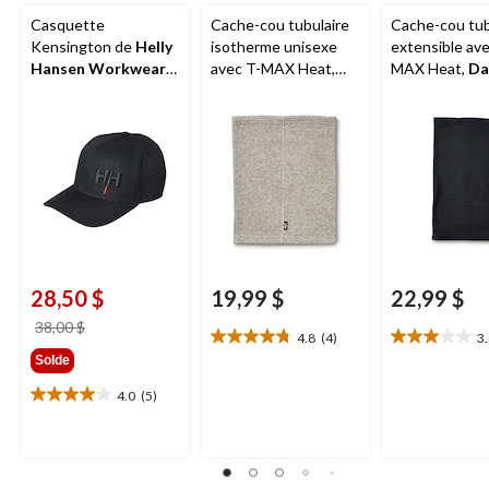
Casquette
Cache-cou tubulaire
Cache-cou tub
Kensington de
Helly
isotherme unisexe
extensible ave
Hansen Workwear
avec T-MAX Heat,
MAX Heat,
Da
pour hommes
Wel-max
Workpro Seri
28,50 $
19,99 $
22,99 $
prix
38,00 $
4.8
(4)
3
4.8
3.0
était
Solde
étoile(s)
étoile(s)
38,00 $
sur
sur
4.0
(5)
4.0
5.
5.
étoile(s)
4
1
sur
évaluations
évaluation
5.
5