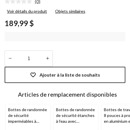
(0)
Aucune
cote
Voir détails du produit
Objets similaires
pour
ce
189,99 $
produit.
Lien
vers
la
même
page.
Quantité
mise
Ajouter à la liste de souhaits
à
jour
à
Articles de remplacement disponibles
1
Bottes de randonnée
Bottes de randonnée
Bottes de trav
de sécurité
de sécurité étanches
8 pouces à pr
imperméables à
à l’eau avec
en aluminium 
protection en acier et
protection en
composite po