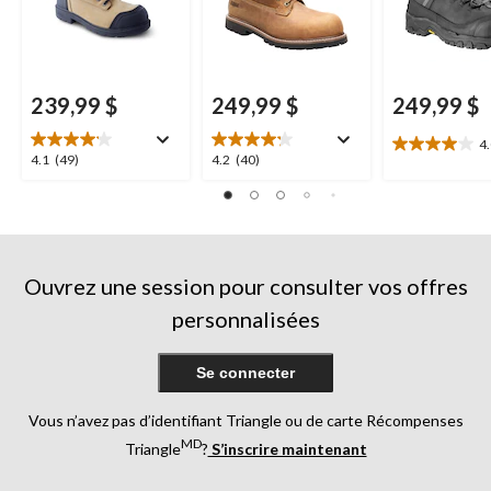
239,99 $
249,99 $
249,99 $
4
4.0
4.1
4.2
4.1
(49)
4.2
(40)
étoile(s)
étoile(s)
étoile(s)
sur
sur
sur
5.
5.
5.
6
49
40
évaluations
évaluations
évaluations
Ouvrez une session pour consulter vos offres
personnalisées
Se connecter
Vous n’avez pas d’identifiant Triangle ou de carte Récompenses
MD
Triangle
?
S’inscrire maintenant