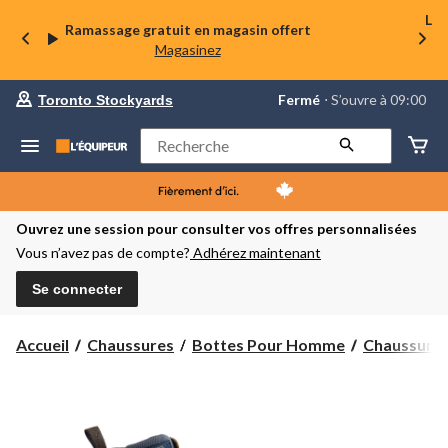
La 
Ramassage gratuit en magasin offert
Magasinez
votre
Fermé
⋅ S’ouvre à 09:00
Toronto Stockyards
magasin
préféré
est
Rechercher
Toronto
Stockyards,
courament
Fermé,
S’ouvre
Ouvrez une session pour consulter vos offres personnalisées
à
Vous n’avez pas de compte?
Adhérez maintenant
à
09:00
cliquer
Se connecter
pour
changer
Accueil
Chaussures
Bottes Pour Homme
Chaussures