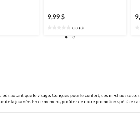
9,99 $
9
0.0
(0)
0.0
0.
étoile(s)
ét
sur
su
5.
5.
ieds autant que le visage. Conçues pour le confort, ces mi-chaussettes so
ute la journée. En ce moment, profitez de notre promotion spéciale : a