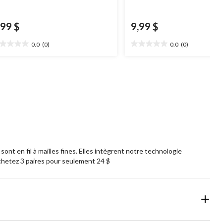
,99 $
9,99 $
0.0
(0)
0.0
(0)
0
0.0
oile(s)
étoile(s)
r
sur
5.
nt en fil à mailles fines. Elles intègrent notre technologie
chetez 3 paires pour seulement 24 $