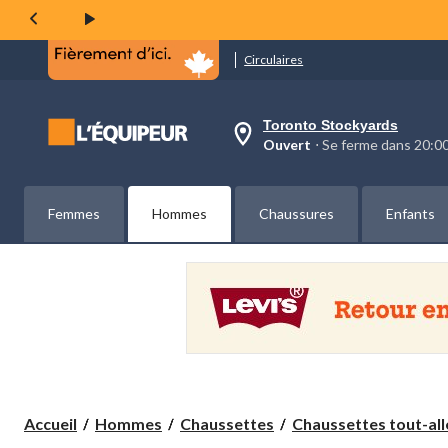
la
même
page.
Circulaires
Toronto Stockyards
votre
Ouvert
⋅ Se ferme dans 20:
magasin
préféré
est
Toronto
Femmes
Hommes
Chaussures
Enfants
Stockyards,
courament
Ouvert,
Se
ferme
dans
à
20:00
cliquer
pour
changer
Accueil
Hommes
Chaussettes
Chaussettes tout-all