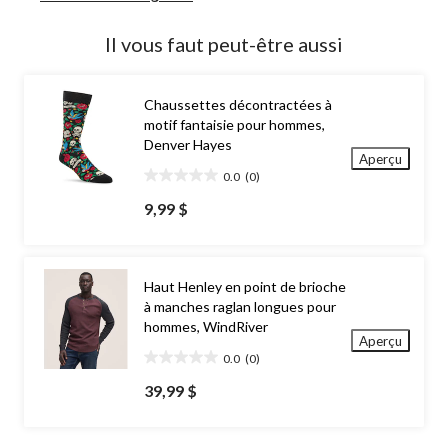
Il vous faut peut-être aussi
Chaussettes décontractées à
motif fantaisie pour hommes,
Denver Hayes
Aperçu
0.0
(0)
0.0
étoile(s)
9,99 $
sur
5.
Haut Henley en point de brioche
à manches raglan longues pour
hommes, WindRiver
Aperçu
0.0
(0)
0.0
étoile(s)
39,99 $
sur
5.