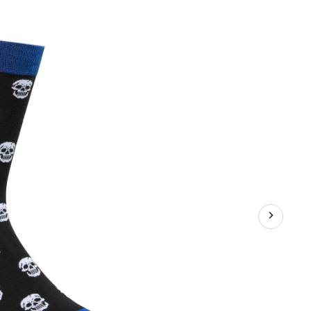
à
motif
fantaisie
miniature
pour
hommes,
Denver
Hayes