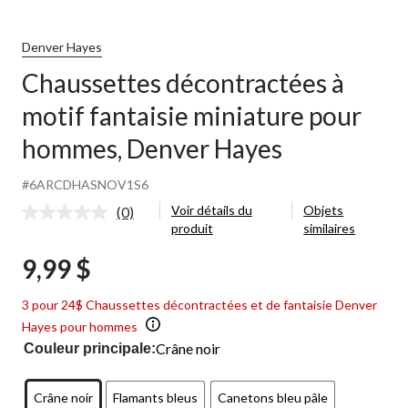
Denver Hayes
Chaussettes décontractées à
motif fantaisie miniature pour
hommes, Denver Hayes
#6ARCDHASNOV1S6
Voir détails du
Objets
(0)
Aucune
produit
similaires
cote
pour
9,99 $
ce
produit.
Lien
3 pour 24$ Chaussettes décontractées et de fantaisie Denver
vers
la
Hayes pour hommes
même
Crâne noir
Couleur principale:
page.
Crâne noir
Flamants bleus
Canetons bleu pâle