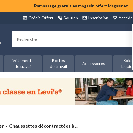
Ramassage gratuit en magasin offert
Magasinez
Accéde
Crédit Offert
Soutien
Inscription
Rechercher
00
Vêtements
Bottes
Sold
Accessoires
de travail
de travail
Liquid
Chaussettes
er
Chaussettes décontractées à ...
décontractées