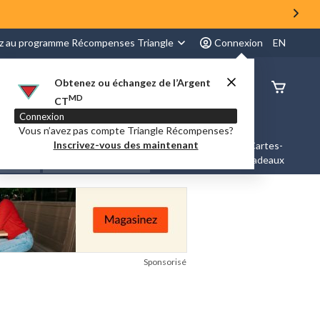
z au programme Récompenses Triangle
Connexion
EN
Obtenez ou échangez de l’Argent
État de
MD
CT
command
Connexion
Vous n’avez pas compte Triangle Récompenses?
Inscrivez-vous des maintenant
es &
Nouveautés et
Cartes-
Marques
ation
Tendances
cadeaux
Sponsorisé