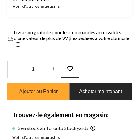
Voir d'autres magasins
Livraison gratuite pour les commandes admissibles
d'une valeur de plus de 99 $ expédiées à votre domicile
Quantité
mise
Ajouter au Panier
Acheter maintenant
à
jour
à
1
Trouvez-le également en magasin:
3 en stock au Toronto Stockyards
Voir d'autres magasins