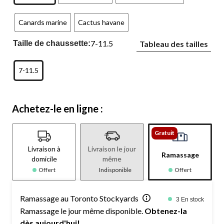
Canards marine
Cactus havane
7-11.5
Taille de chaussette:
Tableau des tailles
7-11.5
Achetez-le en ligne :
Gratuit
Livraison à
Livraison le jour
Ramassage
domicile
même
Offert
Indisponible
Offert
Ramassage au Toronto Stockyards
3 En stock
Ramassage le jour même disponible.
Obtenez-la
dès aujourd'hui!