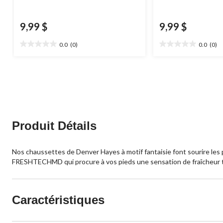
9,99 $
9,99 $
0.0
(0)
0.0
(0)
0.0
0.0
étoile(s)
étoile(s)
sur
sur
5.
5.
Produit Détails
Nos chaussettes de Denver Hayes à motif fantaisie font sourire les p
FRESHTECHMD qui procure à vos pieds une sensation de fraîcheur to
Caractéristiques