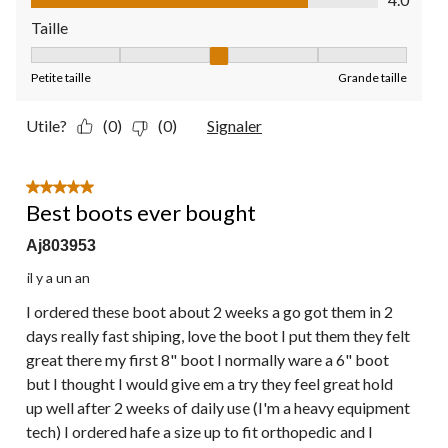
Taille
Taille, 3 sur 5, où 1 est égal à Petite taille et 5 est égal à Grande
Petite taille
Grande taille
Utile?
(0)
(0)
Signaler
5 étoile(s) sur 5.
Best boots ever bought
Aj803953
il y a un an
I ordered these boot about 2 weeks a go got them in 2
days really fast shiping, love the boot I put them they felt
great there my first 8" boot I normally ware a 6" boot
but I thought I would give em a try they feel great hold
up well after 2 weeks of daily use (I'm a heavy equipment
tech) I ordered hafe a size up to fit orthopedic and I