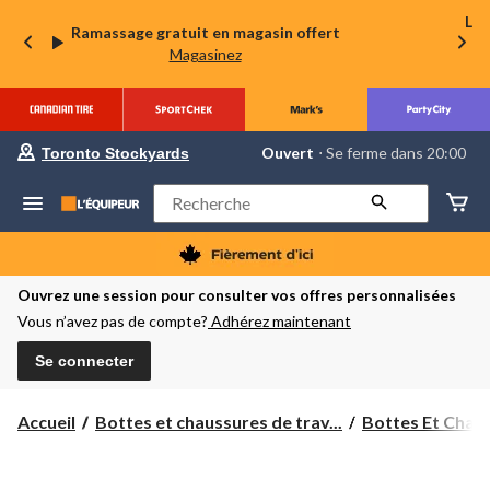
La 
Ramassage gratuit en magasin offert
Magasinez
votre
Ouvert
⋅ Se ferme dans 20:00
Toronto Stockyards
magasin
préféré
est
Rechercher
Toronto
Stockyards,
courament
Ouvert,
Se
Ouvrez une session pour consulter vos offres personnalisées
ferme
Vous n’avez pas de compte?
Adhérez maintenant
dans
à
20:00
Se connecter
cliquer
pour
changer
Accueil
Bottes et chaussures de trav...
Bottes Et Chaus