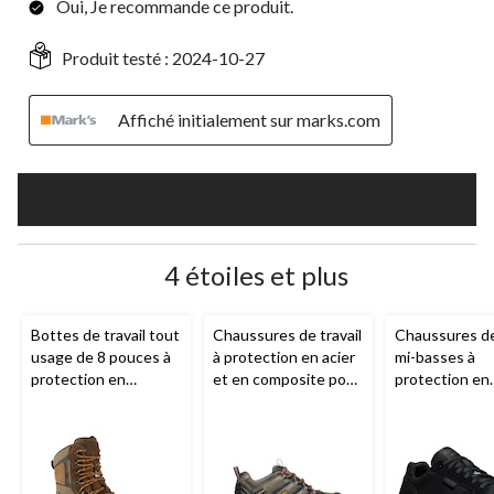
Oui, Je recommande ce produit.
Produit testé :
2024-10-27
Affiché initialement sur marks.com
Plus
4 étoiles et plus
Bottes de travail tout
Chaussures de travail
Chaussures de 
usage de 8 pouces à
à protection en acier
mi-basses à
protection en
et en composite pour
protection en
composite pour
hommes, Lansing,
composite po
hommes, Davenport,
KEEN
hommes, Kent
KEEN Utility
KEEN Utility