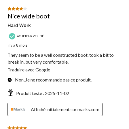
4 étoile(s) sur 5.
Nice wide boot
Hard Work
ACHETEUR VÉRIFIÉ
il y a 8 mois
They seem to be a well constructed boot, took a bit to
break in, but very comfortable.
Traduire avec Google
Non, Je ne recommande pas ce produit.
Produit testé :
2025-11-02
Affiché initialement sur marks.com
5 étoile(s) sur 5.