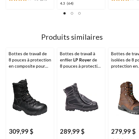
4.0
4.2
4.3
4.3
(64)
étoile(s)
étoile(s)
étoile(s)
sur
sur
sur
5.
5.
5.
29
13
64
évaluations
évaluations
évaluations
Produits similaires
Bottes de travail de
Bottes de travail à
Bottes de trav
8 pouces à protection
enfiler
LP Royer
de
isolées de 8 p
en composite pour
8 pouces à protection
protection en
hommes avec
en composite et
composite po
glissière latérale,
protection
hommes, Rug
Oshawa,
KEEN
métatarsienne pour
Flex,
Carhart
Utility
hommes, Agility
309,99 $
289,99 $
279,99 $