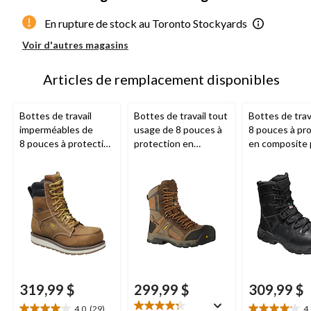
En rupture de stock au Toronto Stockyards
Voir d'autres magasins
Articles de remplacement disponibles
Bottes de travail
Bottes de travail tout
Bottes de trav
imperméables de
usage de 8 pouces à
8 pouces à pr
8 pouces à protection
protection en
en composite 
en composite pour
composite pour
hommes avec
hommes,
KEEN
hommes, Davenport,
glissière latéra
Utility
, Cincinnati
KEEN Utility
Oshawa,
KEE
Utility
319,99 $
299,99 $
309,99 $
4.0
(29)
4