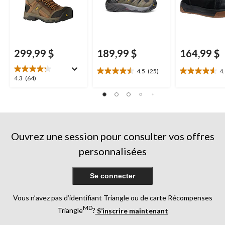
299,99 $
189,99 $
164,99 $
4.5
(25)
4
4.5
4.6
4.3
4.3
(64)
étoile(s)
étoile(s)
étoile(s)
sur
sur
sur
5.
5.
5.
25
27
64
évaluations
évaluations
évaluations
Ouvrez une session pour consulter vos offres
personnalisées
Se connecter
Vous n’avez pas d’identifiant Triangle ou de carte Récompenses
MD
Triangle
?
S’inscrire maintenant