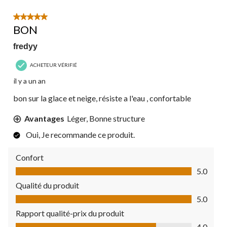
5 étoile(s) sur 5.
BON
fredyy
ACHETEUR VÉRIFIÉ
il y a un an
bon sur la glace et neige, résiste a l'eau , confortable
Avantages
Léger, Bonne structure
Oui, Je recommande ce produit.
Confort
Confort, 5.0 sur 5
5.0
Qualité du produit
Qualité du produit, 5.0 sur 5
5.0
Rapport qualité-prix du produit
Rapport qualité-prix du produit, 4.0 sur 5
4.0