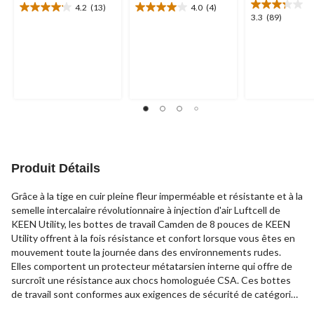
4.2
(13)
4.0
(4)
4.2
4.0
3.3
3.3
(89)
étoile(s)
étoile(s)
étoile(s)
sur
sur
sur
5.
5.
5.
13
4
89
évaluations
évaluations
évaluations
Produit Détails
Grâce à la tige en cuir pleine fleur imperméable et résistante et à la
semelle intercalaire révolutionnaire à injection d'air Luftcell de
KEEN Utility, les bottes de travail Camden de 8 pouces de KEEN
Utility offrent à la fois résistance et confort lorsque vous êtes en
mouvement toute la journée dans des environnements rudes.
Elles comportent un protecteur métatarsien interne qui offre de
surcroît une résistance aux chocs homologuée CSA. Ces bottes
de travail sont conformes aux exigences de sécurité de catégorie
1 CSA grâce à un embout et à une semelle de protection en