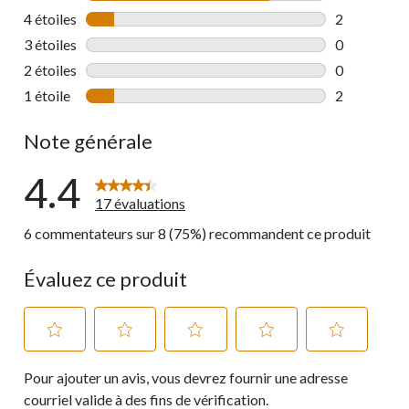
13 commenta
4 étoiles
étoiles
2
2 commentai
3 étoiles
étoiles
0
0 commentai
2 étoiles
étoiles
0
0 commentai
1 étoile
étoiles
2
2 commentai
Note générale
4.4
17 évaluations
6 commentateurs sur 8 (75%) recommandent ce produit
Évaluez ce produit
Sélectionnez
Sélectionnez
Sélectionnez
Sélectionnez
Sélectionnez
Pour ajouter un avis, vous devrez fournir une adresse
pour
pour
pour
pour
pour
évaluer
évaluer
évaluer
évaluer
évaluer
courriel valide à des fins de vérification.