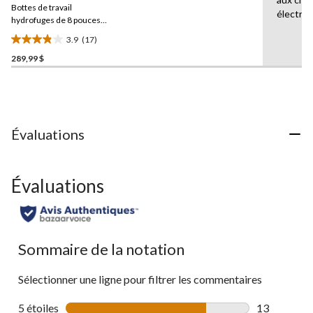
Bottes de travail
Lien
électriq
vers
hydrofuges de 8 pouces
la
Terra
avec protection
3.9
(17)
même
métatarsienne interne,
3.9
page.
pour hommes, Paladin
289,99 $
étoile(s)
sur
5.
17
évaluations
Évaluations
Évaluations
Sommaire de la notation
Sélectionner une ligne pour filtrer les commentaires
5 étoiles
étoiles
13