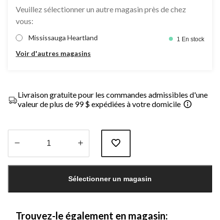
Veuillez sélectionner un autre magasin près de chez
vous:
Mississauga Heartland
1 En stock
Voir d'autres magasins
Livraison gratuite pour les commandes admissibles d'une
valeur de plus de 99 $ expédiées à votre domicile
Quantité
mise
Sélectionner un magasin
à
jour
à
1
Trouvez-le également en magasin: