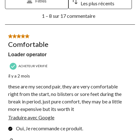
Filtres
Les plus récents
1
1 – 8 sur 17 commentaire
à
8
sur
17
5 étoile(s) sur 5.
commentaire.
Comfortable
Loader operator
ACHETEUR VÉRIFIÉ
il y a 2 mois
these are my second pair, they are very comfortable
right from the start, no blisters or sore feet during the
break in period, just pure comfort, they may be a little
more expensive but its worth it
Traduire avec Google
Oui, Je recommande ce produit.