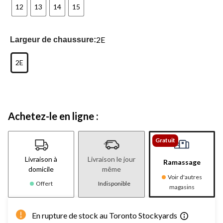
12
13
14
15
2E
Largeur de chaussure:
2E
Achetez-le en ligne :
Gratuit
Livraison à
Livraison le jour
Ramassage
domicile
même
Voir d'autres
Offert
Indisponible
magasins
En rupture de stock au Toronto Stockyards