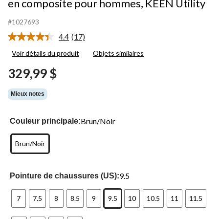
en composite pour hommes, KEEN Utility
#1027693
4.4
(17)
Lire
les
Voir détails du produit
Objets similaires
17
commentaires.
329,99 $
Lien
vers
la
Mieux notes
même
page.
Brun/Noir
Couleur principale:
Brun/Noir
9.5
Pointure de chaussures (US):
7
7.5
8
8.5
9
9.5
10
10.5
11
11.5